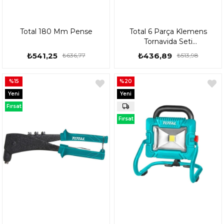
Total 180 Mm Pense
Total 6 Parça Klemens
Tornavida Seti
THT250PS0601
₺541,25
₺436,89
₺636,77
₺513,98
%15
%20
Yeni
Yeni
Ürün
Ürün
Fırsat
Ürünü
Fırsat
Ürünü