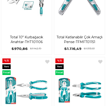
Total 10" Kurbağacık
Total Katlanabilir Çok Amaçlı
Anahtar-THT101106
Pense-TFMFT01151
₺970,86
₺1.116,49
₺1.142,19
₺1.313,51
%15
%15
Yeni
Yeni
Ürün
Ürün
Fırsat
Fırsat
Ürünü
Ürünü