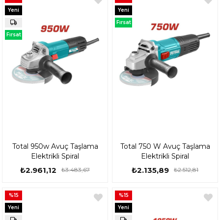
Yeni
Yeni
Ürün
Ürün
Fırsat
Ürünü
Fırsat
Ürünü
Total 950w Avuç Taşlama
Total 750 W Avuç Taşlama
Elektrikli Spiral
Elektrikli Spiral
₺2.961,12
₺2.135,89
₺3.483,67
₺2.512,81
%15
%15
Yeni
Yeni
Ürün
Ürün