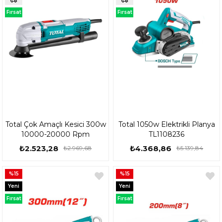
Fırsat
Fırsat
Ürünü
Ürünü
Total Çok Amaçlı Kesici 300w
Total 1050w Elektrikli Planya
10000-20000 Rpm
TL1108236
₺2.523,28
₺4.368,86
₺2.969,68
₺5.139,84
%15
%15
Yeni
Yeni
Ürün
Ürün
Fırsat
Fırsat
Ürünü
Ürünü