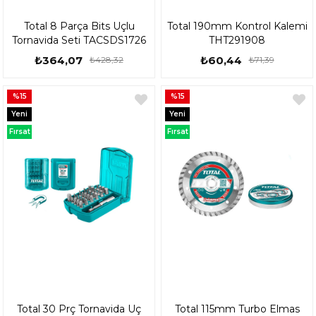
Total 8 Parça Bits Uçlu
Total 190mm Kontrol Kalemi
Tornavida Seti TACSDS1726
THT291908
₺364,07
₺60,44
₺428,32
₺71,39
%15
%15
Yeni
Yeni
Ürün
Ürün
Fırsat
Fırsat
Ürünü
Ürünü
Total 30 Prç Tornavida Uç
Total 115mm Turbo Elmas