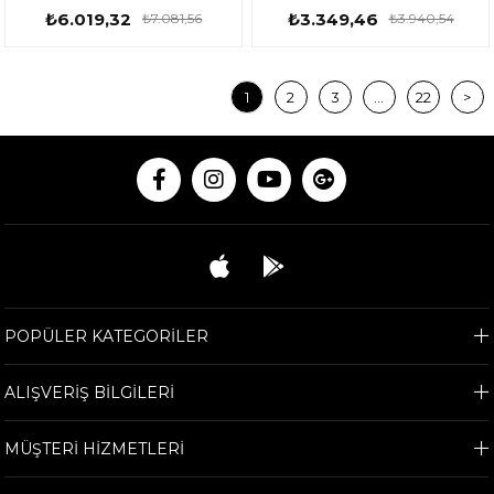
₺6.019,32
₺3.349,46
₺7.081,56
₺3.940,54
1
2
3
...
22
>
POPÜLER KATEGORİLER
ALIŞVERİŞ BİLGİLERİ
MÜŞTERİ HİZMETLERİ