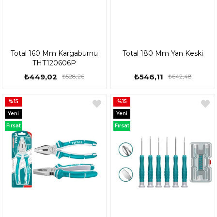
Total 160 Mm Kargaburnu
Total 180 Mm Yan Keski
THT120606P
₺449,02
₺546,11
₺528,26
₺642,48
%15
%15
Yeni
Yeni
Ürün
Ürün
Fırsat
Fırsat
Ürünü
Ürünü