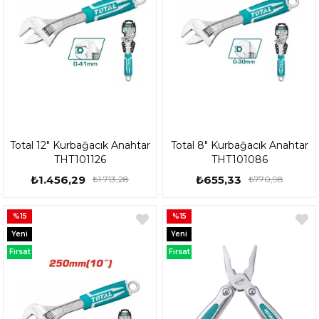
Total 12" Kurbağacık Anahtar
Total 8" Kurbağacık Anahtar
THT101126
THT101086
₺1.456,29
₺655,33
₺1.713,28
₺770,98
%15
%15
Yeni
Yeni
Ürün
Ürün
Fırsat
Fırsat
Ürünü
Ürünü