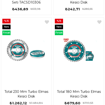
Seti TACSD10306
Kesici Disk
₺436,89
₺242,71
₺513,98
₺285,55
%15
%15
Yeni
Yeni
Ürün
Ürün
Fırsat
Fırsat
Ürünü
Ürünü
Total 230 Mm Turbo Elmas
Total 180 Mm Turbo Elmas
Kesici Disk
Kesici Disk
₺1.262,12
₺679,60
₺1.484,84
₺799,53