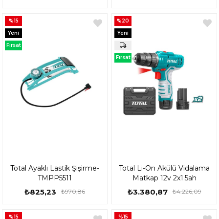
%15
%20
Yeni
Yeni
Ürün
Ürün
Fırsat
Ürünü
Fırsat
Ürünü
Total Ayaklı Lastik Şişirme-
Total Li-On Akülü Vidalama
TMPP5511
Matkap 12v 2x1.5ah
₺825,23
₺3.380,87
₺970,86
₺4.226,09
%15
%15