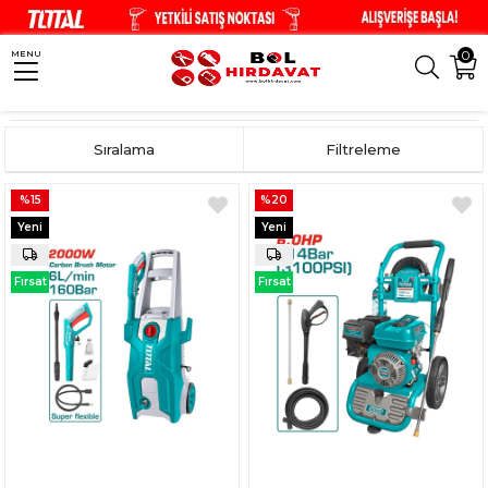
0
MENU
Anasayfa
Temizlik Ekipmanları
Sıralama
Filtreleme
%15
%20
Yeni
Yeni
Ürün
Ürün
Fırsat
Fırsat
Ürünü
Ürünü