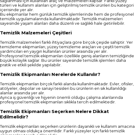
sağlanması için kullanılan araç ve malzemeleri kapsar. Farklı yüzey
türleri ve kullanım alanları için geliştirilmiş temizlik ürünleri bu kategori
içerisinde yer alır.
Bu ekipmanlar hem günlük temizlik işlemlerinde hem de profesyonel
temizlik uygulamalarında kullanılmaktadır. Temizlik malzemeleri
sayesinde yaşam alanları daha düzenli ve sağlıklı hale getirilebilir.
Temizlik Malzemeleri Çeşitleri
Temizlik malzemeleri farklı ihtiyaçlara göre birçok çeşide sahiptir. Yer
temizleme ekipmanları, yüzey temizleme araçları ve çeşitli temizlik
yardımcıları en yaygın kullanılan ürünler arasında yer alır.
Profesyonel temizlik ekipmanları özellikle geniş alanların temizliğinde
büyük kolaylık sağlar. Bu ürünler sayesinde temizlik işlemleri daha
pratik ve etkili şekilde yapılabilir.
Temizlik Ekipmanları Nerelerde Kullanılır?
Temizlik ekipmanları birçok farklı alanda kullanılmaktadır. Evler, ofisler,
atölyeler, depolar ve sanayi tesisleri bu ürünlerin en sık kullanıldığı
alanlar arasında yer alır.
Ayrıca iş güvenliği ve hijyenin önemli olduğu çalışma alanlarında
profesyonel temizlik ekipmanları sıklıkla tercih edilmektedir.
Temizlik Ekipmanları Seçerken Nelere Dikkat
Edilmelidir?
Temizlik ekipmanları seçerken ürünlerin dayanıklı ve kullanım amacına
uygun olması oldukça önemlidir. Farklı yüzeyler için farklı temizlik