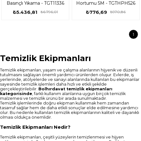
Basınçlı Yıkama - TGT11336
Hortumu 5M - TGTHPH526
₺5.436,81
₺776,69
₺6.796,01
₺970,86
1
Temizlik Ekipmanları
Temizlik ekipmanları, yaşam ve çalışma alanlarının hijyenik ve düzenli
tutulmasını sağlayan önemli yardımcı ürünlerden oluşur. Evlerde, iş
yerlerinde, atölyelerde ve sanayi alanlarında kullanılan bu ekipmanlar
sayesinde temizlik işlemleri daha hızlı ve etkili şekilde
gerçekleştirilebilir.
Bolhırdavat temizlik ekipmanları
kategorisinde
, farklı kullanım alanlarına uygun birçok temizlik
malzemesi ve temizlik ürünü bir arada sunulmaktadır.
Temizlik işlemlerinde doğru ekipman kullanmak hem zamandan
tasarruf sağlar hem de daha etkili sonuçlar elde edilmesine yardımcı
olur. Bu nedenle kullanılan temizlik ekipmanlarının kaliteli ve dayanıklı
olması oldukça önemlidir.
Temizlik Ekipmanları Nedir?
Temizlik ekipmanları, çeşitli yüzeylerin temizlenmesi ve hijyen