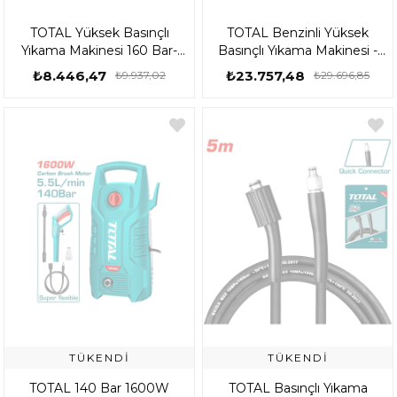
TOTAL Yüksek Basınçlı
TOTAL Benzinli Yüksek
Yıkama Makinesi 160 Bar-
Basınçlı Yıkama Makinesi -
2000W - TGT11376
TGT250105E
₺8.446,47
₺23.757,48
₺9.937,02
₺29.696,85
TÜKENDI
TÜKENDI
TOTAL 140 Bar 1600W
TOTAL Basınçlı Yıkama