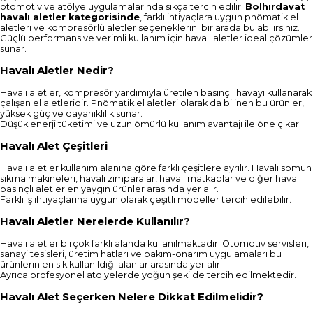
otomotiv ve atölye uygulamalarında sıkça tercih edilir.
Bolhırdavat
havalı aletler kategorisinde
, farklı ihtiyaçlara uygun pnömatik el
aletleri ve kompresörlü aletler seçeneklerini bir arada bulabilirsiniz.
Güçlü performans ve verimli kullanım için havalı aletler ideal çözümler
sunar.
Havalı Aletler Nedir?
Havalı aletler, kompresör yardımıyla üretilen basınçlı havayı kullanarak
çalışan el aletleridir. Pnömatik el aletleri olarak da bilinen bu ürünler,
yüksek güç ve dayanıklılık sunar.
Düşük enerji tüketimi ve uzun ömürlü kullanım avantajı ile öne çıkar.
Havalı Alet Çeşitleri
Havalı aletler kullanım alanına göre farklı çeşitlere ayrılır. Havalı somun
sıkma makineleri, havalı zımparalar, havalı matkaplar ve diğer hava
basınçlı aletler en yaygın ürünler arasında yer alır.
Farklı iş ihtiyaçlarına uygun olarak çeşitli modeller tercih edilebilir.
Havalı Aletler Nerelerde Kullanılır?
Havalı aletler birçok farklı alanda kullanılmaktadır. Otomotiv servisleri,
sanayi tesisleri, üretim hatları ve bakım-onarım uygulamaları bu
ürünlerin en sık kullanıldığı alanlar arasında yer alır.
Ayrıca profesyonel atölyelerde yoğun şekilde tercih edilmektedir.
Havalı Alet Seçerken Nelere Dikkat Edilmelidir?