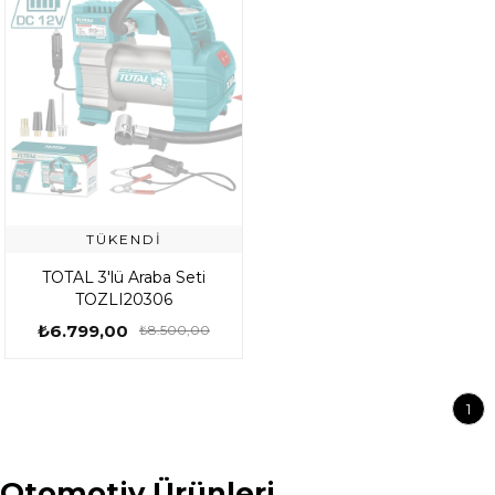
TÜKENDI
TOTAL 3'lü Araba Seti
TOZLI20306
₺6.799,00
₺8.500,00
1
Otomotiv Ürünleri