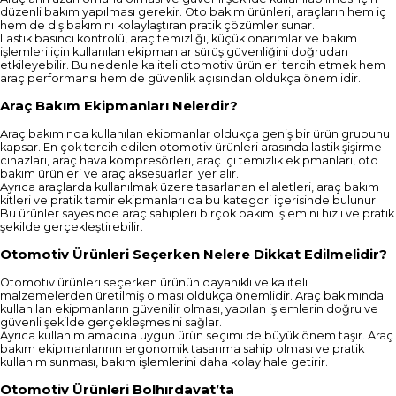
düzenli bakım yapılması gerekir. Oto bakım ürünleri, araçların hem iç
hem de dış bakımını kolaylaştıran pratik çözümler sunar.
Lastik basıncı kontrolü, araç temizliği, küçük onarımlar ve bakım
işlemleri için kullanılan ekipmanlar sürüş güvenliğini doğrudan
etkileyebilir. Bu nedenle kaliteli otomotiv ürünleri tercih etmek hem
araç performansı hem de güvenlik açısından oldukça önemlidir.
Araç Bakım Ekipmanları Nelerdir?
Araç bakımında kullanılan ekipmanlar oldukça geniş bir ürün grubunu
kapsar. En çok tercih edilen otomotiv ürünleri arasında lastik şişirme
cihazları, araç hava kompresörleri, araç içi temizlik ekipmanları, oto
bakım ürünleri ve araç aksesuarları yer alır.
Ayrıca araçlarda kullanılmak üzere tasarlanan el aletleri, araç bakım
kitleri ve pratik tamir ekipmanları da bu kategori içerisinde bulunur.
Bu ürünler sayesinde araç sahipleri birçok bakım işlemini hızlı ve pratik
şekilde gerçekleştirebilir.
Otomotiv Ürünleri Seçerken Nelere Dikkat Edilmelidir?
Otomotiv ürünleri seçerken ürünün dayanıklı ve kaliteli
malzemelerden üretilmiş olması oldukça önemlidir. Araç bakımında
kullanılan ekipmanların güvenilir olması, yapılan işlemlerin doğru ve
güvenli şekilde gerçekleşmesini sağlar.
Ayrıca kullanım amacına uygun ürün seçimi de büyük önem taşır. Araç
bakım ekipmanlarının ergonomik tasarıma sahip olması ve pratik
kullanım sunması, bakım işlemlerini daha kolay hale getirir.
Otomotiv Ürünleri Bolhırdavat’ta