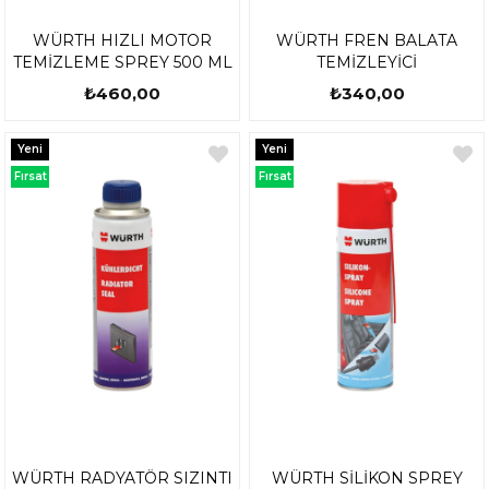
WÜRTH HIZLI MOTOR
WÜRTH FREN BALATA
TEMİZLEME SPREY 500 ML
TEMİZLEYİCİ
₺460,00
₺340,00
Yeni
Yeni
Ürün
Ürün
Fırsat
Fırsat
Ürünü
Ürünü
WÜRTH RADYATÖR SIZINTI
WÜRTH SİLİKON SPREY