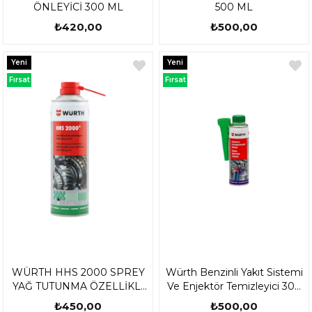
ÖNLEYİCİ 300 ML
500 ML
₺420,00
₺500,00
Yeni
Yeni
Ürün
Ürün
Fırsat
Fırsat
Ürünü
Ürünü
WÜRTH HHS 2000 SPREY
Würth Benzinli Yakıt Sistemi
YAĞ TUTUNMA ÖZELLİKLİ
Ve Enjektör Temizleyici 300
YAĞLAYICI
Ml
₺450,00
₺500,00