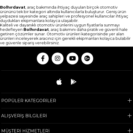
Bolhırdavat
, araç bakımında ihtiyaç duyulan birçok otomotiv
ürününü tek bir kategori altında kullanıcılarla buluşturur. Geniş ürün
yelpazesi sayesinde araç sahipleri ve profesyonel kullanıcılar ihtiyaç
duydukları ekipmanlara kolayca ulaşabilir.
Kaliteli ve dayanıklı otomotiv ürünlerini uygun fiyatlarla sunmayı
hedefleyen
Bolhırdavat
, araç bakımını daha pratik ve güvenli hale
getiren çözümler sunar. Otomotiv ürünleri kategorisinde yer alan
ürünleri inceleyerek aracınız için gerekli ekipmanları kolayca bulabilir
ve güvenle sipariş verebilirsiniz.
POPÜLER KATEGORİLER
ALIŞVERİŞ BİLGİLERİ
MÜŞTERİ HİZMETLERİ