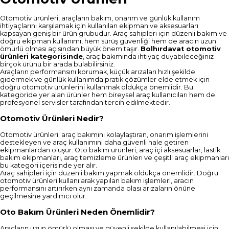
Otomotiv ürünleri, araçların bakım, onarım ve günlük kullanım
ihtiyaçlarını karşılamak için kullanılan ekipman ve aksesuarları
kapsayan geniş bir ürün grubudur. Araç sahipleri için düzenli bakım ve
doğru ekipman kullanımı, hem sürüş güvenliği hem de aracın uzun
ömürlü olması açısından büyük önem taşır.
Bolhırdavat otomotiv
ürünleri kategorisinde
, araç bakımında ihtiyaç duyabileceğiniz
birçok ürünü bir arada bulabilirsiniz.
Araçların performansını korumak, küçük arızaları hızlı şekilde
gidermek ve günlük kullanımda pratik çözümler elde etmek için
doğru otomotiv ürünlerini kullanmak oldukça önemlidir. Bu
kategoride yer alan ürünler hem bireysel araç kullanıcıları hem de
profesyonel servisler tarafından tercih edilmektedir.
Otomotiv Ürünleri Nedir?
Otomotiv ürünleri; araç bakımını kolaylaştıran, onarım işlemlerini
destekleyen ve araç kullanımını daha güvenli hale getiren
ekipmanlardan oluşur. Oto bakım ürünleri, araç içi aksesuarlar, lastik
bakım ekipmanları, araç temizleme ürünleri ve çeşitli araç ekipmanları
bu kategori içerisinde yer alır.
Araç sahipleri için düzenli bakım yapmak oldukça önemlidir. Doğru
otomotiv ürünleri kullanılarak yapılan bakım işlemleri, aracın
performansını artırırken aynı zamanda olası arızaların önüne
geçilmesine yardımcı olur.
Oto Bakım Ürünleri Neden Önemlidir?
Araçların uzun ömürlü olması ve güvenli şekilde kullanılabilmesi için