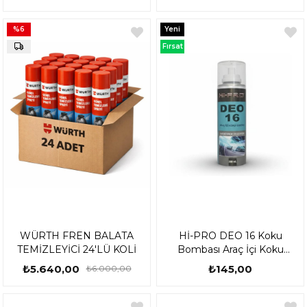
%6
Yeni
Ürün
Fırsat
Ürünü
WÜRTH FREN BALATA
Hİ-PRO DEO 16 Koku
TEMİZLEYİCİ 24'LÜ KOLİ
Bombası Araç İçi Koku
Giderici (DEZENFEKTANLI)
₺5.640,00
₺145,00
₺6.000,00
200 ml.