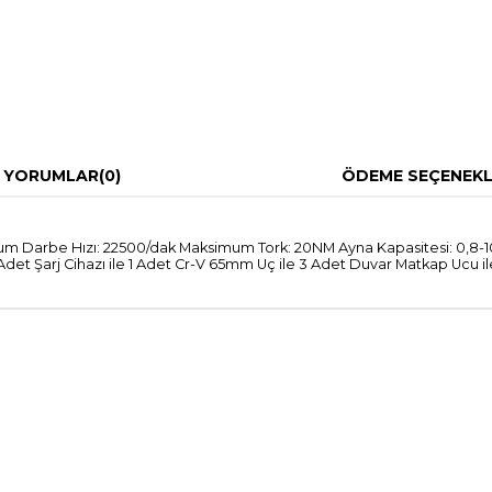
YORUMLAR
(0)
ÖDEME SEÇENEKL
Darbe Hızı: 22500/dak Maksimum Tork: 20NM Ayna Kapasitesi: 0,8-10 mm T
et Şarj Cihazı ile 1 Adet Cr-V 65mm Uç ile 3 Adet Duvar Matkap Ucu ile 