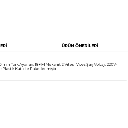
ERI
ÜRÜN ÖNERILERI
ork Ayarları: 18+1+1 Mekanik 2 Vitesli Vites Şarj Voltajı: 220V-
Plastik Kutu İle Paketlenmiştir.