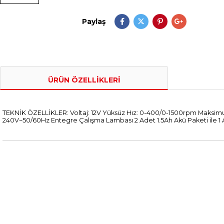
Paylaş
ÜRÜN ÖZELLIKLERI
TEKNİK ÖZELLİKLER: Voltaj: 12V Yüksüz Hız: 0-400/0-1500rpm Maksimum 
240V~50/60Hz Entegre Çalışma Lambası 2 Adet 1.5Ah Akü Paketi ile 1 Ad