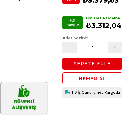
₺3.379,63
Havale ile Ödeme
%2
₺3.312,04
havale
Adet Seçiniz
1-3 İş Günü İçinde Kargoda