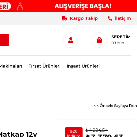
Kargo Takip
İletişim
SEPETIM
0
Ürün
Makinaları
Fırsat Ürünleri
İnşaat Ürünleri
< < Önceki Sayfaya Dön
₺4.224,54
%
20
Matkap 12v
İndirim