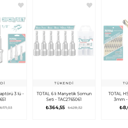
DI
TÜKENDI
T
ptörü 3 lü -
TOTAL 6 li Manyetik Somun
TOTAL HS
651
Seti - TAC2765061
3mm -
₺364,55
₺8,
₺171,33
₺428,32