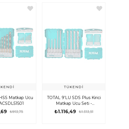
ÜKENDI
TÜKENDI
i HSS Matkap Ucu
TOTAL 9’LU SDS Plus Kirici
 TACSDL51501
Matkap Ucu Seti -
TACSDL30901
,69
₺1.116,49
₺913,75
₺1.313,51