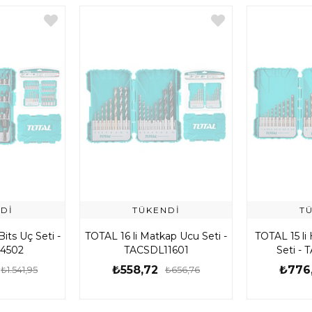
DI
TÜKENDI
T
its Uç Seti -
TOTAL 16 li Matkap Ucu Seti -
TOTAL 15 l
4502
TACSDL11601
Seti -
₺558,72
₺776
₺1.541,95
₺656,76