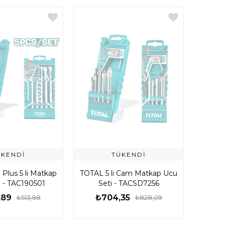
ÜKENDI
TÜKENDI
Plus 5 li Matkap
TOTAL 5 li Cam Matkap Ucu
i - TAC190501
Seti - TACSD7256
,89
₺704,35
₺513,98
₺828,09