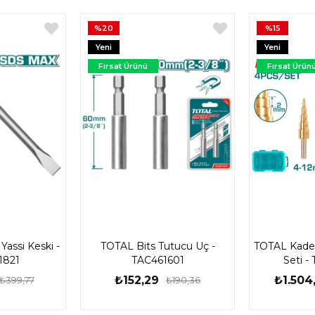
%20
%15
Yeni
Yeni
Ürün
Ürün
Fırsat Ürünü
Fırsat Ürün
assi Keski -
TOTAL Bits Tutucu Uç -
TOTAL Kade
1821
TAC461601
Seti 
₺152,29
₺1.504
₺399,77
₺190,36