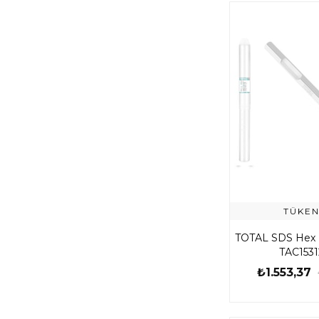
TÜKEN
TOTAL SDS Hex 
TAC153
₺1.553,37