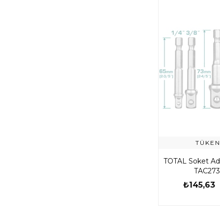
TÜKEN
TOTAL Soket Ada
TAC273
₺145,63