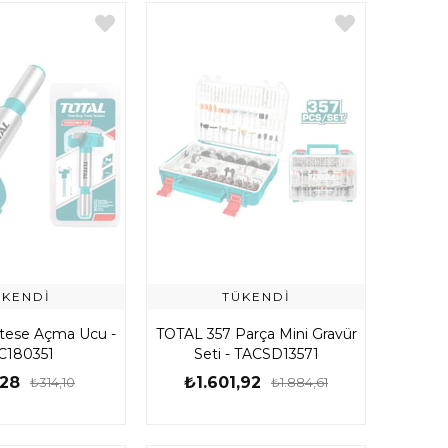
ÜKENDI
TÜKENDI
ese Açma Ucu -
TOTAL 357 Parça Mini Gravür
C180351
Seti - TACSD13571
,28
₺1.601,92
₺314,10
₺1.884,61