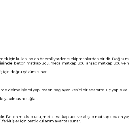
mek için kullanılan en önemli yardımcı ekipmanlardan biridir. Doğru mat
isinde
, beton matkap ucu, metal matkap ucu, ahşap matkap ucu ve mat
iş için doğru çözüm sunar.
de delme işlemi yapılmasını sağlayan kesici bir aparattır. Uç yapısı ve 
e yapılmasını sağlar.
ayrılır. Beton matkap ucu, metal matkap ucu ve ahşap matkap ucu en yayg
rklı işler için pratik kullanım avantajı sunar.