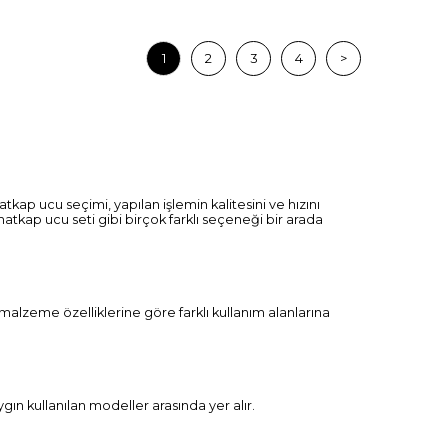
1
2
3
4
>
kap ucu seçimi, yapılan işlemin kalitesini ve hızını
kap ucu seti gibi birçok farklı seçeneği bir arada
malzeme özelliklerine göre farklı kullanım alanlarına
ın kullanılan modeller arasında yer alır.