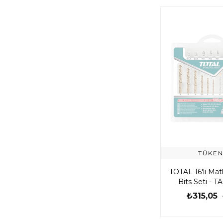
TÜKEN
TOTAL 16'lı Ma
Bits Seti - 
₺315,05