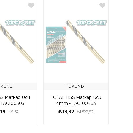
ÜKENDI
TÜKENDI
S Matkap Ucu
TOTAL HSS Matkap Ucu
 TAC100303
4mm - TAC100403
09
₺13,32
₺9,52
₺1.522,92