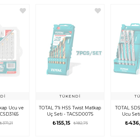
DI
TÜKENDI
T
tkap Ucu ve
TOTAL 7'li HSS Twist Matkap
TOTAL SDS 
TACSD3165
Uç Seti - TACSD0075
Ucu Set
₺155,15
₺436
₺371,21
₺182,75