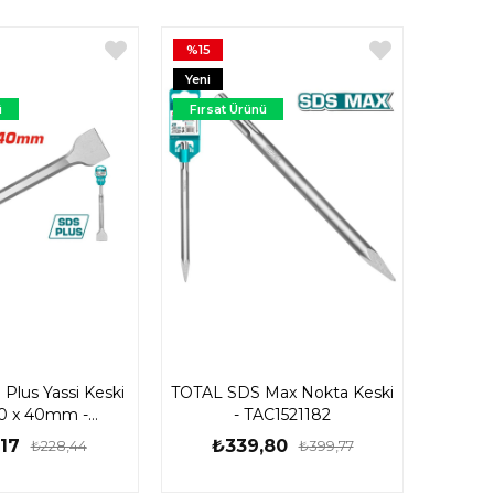
%15
Yeni
Ürün
ü
Fırsat Ürünü
Plus Yassi Keski
TOTAL SDS Max Nokta Keski
50 x 40mm -
- TAC1521182
15121412
17
₺339,80
₺228,44
₺399,77