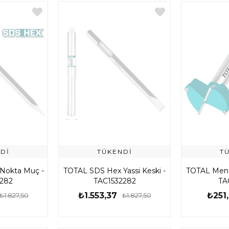
DI
TÜKENDI
T
Nokta Muç -
TOTAL SDS Hex Yassi Keski -
TOTAL Ment
1282
TAC1532282
TA
₺1.553,37
₺251
₺1.827,50
₺1.827,50