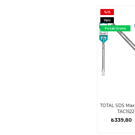
%15
Yeni
Ürün
Fırsat Ürünü
TOTAL SDS Max Y
TAC1522
₺339,80