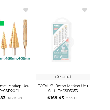
ü
TÜKENDI
meli Matkap Ucu
TOTAL 5'li Beton Matkap Ucu
- TACSD2041
Seti - TACSD5055
,83
₺169,43
₺1.770,39
₺199,88