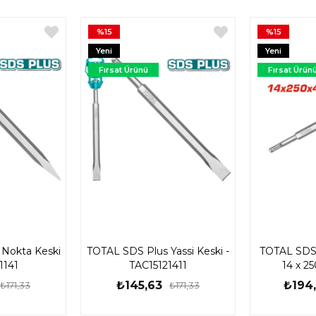
%15
%15
Yeni
Yeni
Ürün
Ürün
Fırsat Ürünü
Fırsat Ürün
Nokta Keski
TOTAL SDS Plus Yassi Keski -
TOTAL SDS 
1141
TAC15121411
14 x 2
TAC
₺145,63
₺194,
₺171,33
₺171,33