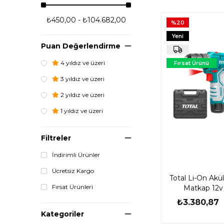
₺450,00 - ₺104.682,00
%20
Yeni
Puan Değerlendirme
Ürün
4 yıldız ve üzeri
Fırsat Ürünü
3 yıldız ve üzeri
2 yıldız ve üzeri
1 yıldız ve üzeri
Filtreler
İndirimli Ürünler
Ücretsiz Kargo
Total Li-On Akü
Fırsat Ürünleri
Matkap 12v 
₺3.380,87
Kategoriler