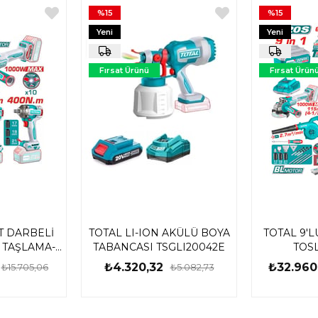
%15
%15
Yeni
Yeni
Ürün
Ürün
Fırsat Ürünü
Fırsat Ürün
ET DARBELİ
TOTAL LI-ION AKÜLÜ BOYA
TOTAL 9'L
 TAŞLAMA-
TABANCASI TSGLI20042E
TOSL
ÖKME
₺4.320,32
₺32.960
₺15.705,06
₺5.082,73
1291E