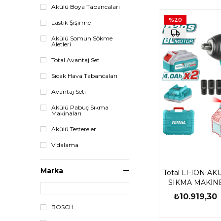
Akülü Boya Tabancaları
%20
Lastik Şişirme
Akülü Somun Sökme
Aletleri
Total Avantaj Set
Sıcak Hava Tabancaları
Avantaj Seti
Akülü Pabuç Sıkma
Makinaları
Akülü Testereler
Vidalama
Total AVANTAJ SET
Marka
Total LI-ION 
Fenerler
SIKMA MAKİN
TIWLI2085-T
Taşlamalar
₺10.919,30
BOSCH
Testereler