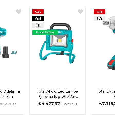
%20
%15
Yeni
Ürün
Fırsat Ürünü
lü Vidalama
Total Akülü Led Lamba
Total Li-
2x1.5ah
Çalışma Işığı 20v 2ah
Maksimum 1800 Lümen
₺4.477,37
₺7.718,
₺4.226,09
₺5.596,71