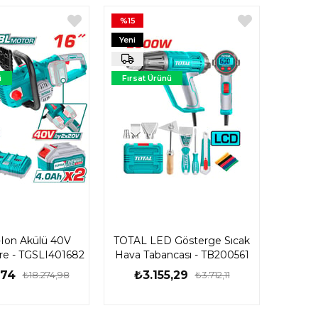
%15
Yeni
Ürün
ü
Fırsat Ürünü
-Ion Akülü 40V
TOTAL LED Gösterge Sıcak
tere - TGSLI401682
Hava Tabancası - TB200561
,74
₺3.155,29
₺18.274,98
₺3.712,11