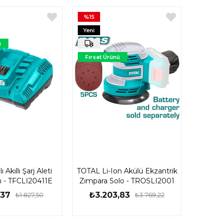
%15
Yeni
Ürün
ü
Fırsat Ürünü
 Akıllı Şarj Aleti
TOTAL Li-Ion Akülü Ekzantrik
h - TFCLI20411E
Zımpara Solo - TROSLI2001
,37
₺3.203,83
₺1.827,50
₺3.769,22