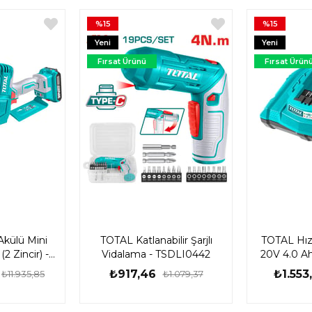
%15
%15
Yeni
Yeni
Ürün
Ürün
Fırsat Ürünü
Fırsat Ürün
Akülü Mini
TOTAL Katlanabilir Şarjlı
TOTAL Hızlı
(2 Zincir) -
Vidalama - TSDLI0442
20V 4.0 A
0681
₺917,46
₺1.553
₺11.935,85
₺1.079,37