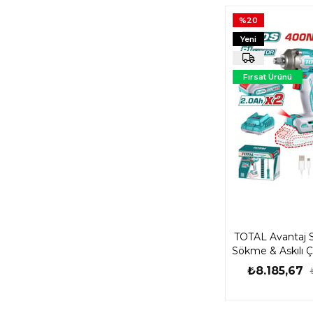
%20
Yeni
Ürün
Fırsat Ürünü
TOTAL Avantaj 
Sökme & Askılı Ça
TOSLI23
₺8.185,67