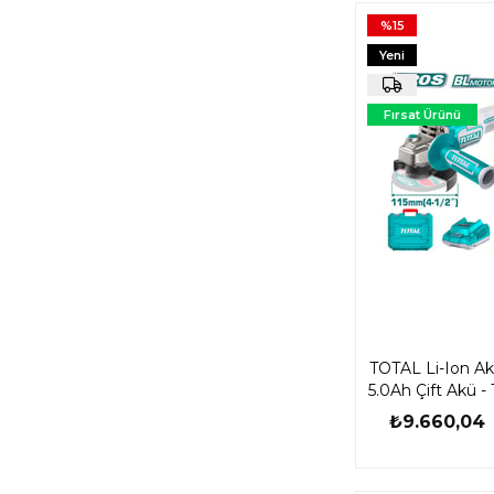
%15
Yeni
Ürün
Fırsat Ürünü
TOTAL Li-Ion Ak
5.0Ah Çift Akü -
₺9.660,04