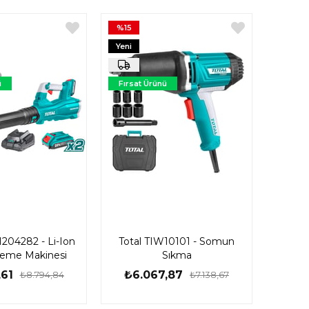
%15
Yeni
Ürün
ü
Fırsat Ürünü
I204282 - Li-Ion
Total TIW10101 - Somun
leme Makinesi
Sıkma
,61
₺6.067,87
₺8.794,84
₺7.138,67