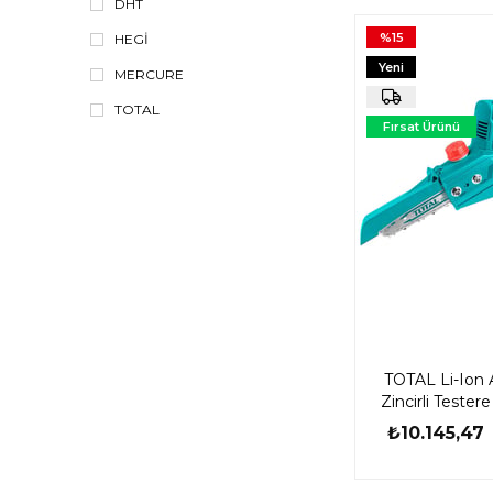
DHT
Lazer Hizalama
%15
HEGİ
Led Fener Ve Lambalar
Yeni
MERCURE
Ürün
TOTAL
Fırsat Ürünü
TOTAL Li-Ion 
Zincirli Testere 
TGSLI2
₺10.145,47