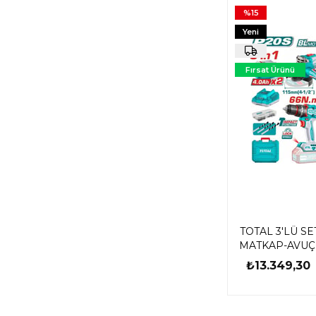
%15
Yeni
Ürün
Fırsat Ürünü
TOTAL 3'LÜ S
MATKAP-AVUÇ
SOMUN S
₺13.349,30
TOSLI24