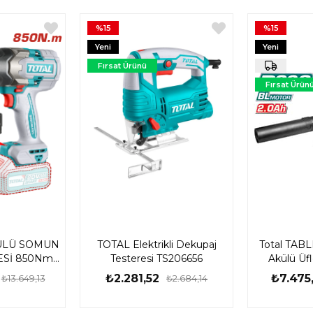
%15
%15
Yeni
Yeni
Ürün
Ürün
Fırsat Ürünü
Fırsat Ürün
AKÜLÜ SOMUN
TOTAL Elektrikli Dekupaj
Total TABL
ESİ 850Nm
Testeresi TS206656
Akülü Üf
IWLI2085E
₺2.281,52
₺7.475
₺13.649,13
₺2.684,14