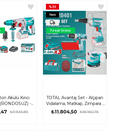
%35
Yeni
Ürün
ü
Fırsat Ürünü
on Akülü Kırıcı
TOTAL Avantaj Set - Alçıpan
ti (RONDOSUZ) -
Vidalama, Matkap, Zımpara -
LI23031E
TOZLI20401
,47
₺11.804,50
₺11.935,85
₺18.160,76