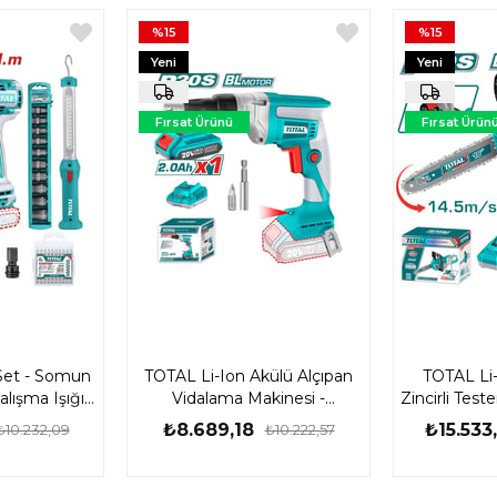
%15
%15
Yeni
Yeni
Ürün
Ürün
Fırsat Ürünü
Fırsat Ürün
Set - Somun
TOTAL Li-Ion Akülü Alçıpan
TOTAL Li
lışma Işığı -
Vidalama Makinesi -
Zincirli Tes
048E
TDSLI204200-1
₺8.689,18
₺15.533
₺10.232,09
₺10.222,57