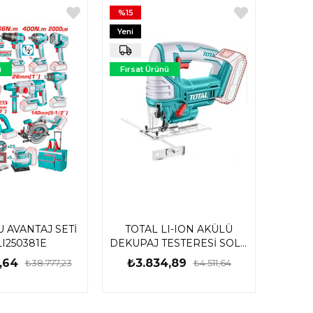
%15
Yeni
Ürün
ü
Fırsat Ürünü
U AVANTAJ SETİ
TOTAL LI-ION AKÜLÜ
I250381E
DEKUPAJ TESTERESİ SOLO
TAGLO1008
,64
₺3.834,89
₺38.777,23
₺4.511,64