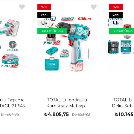
%15
%15
Yeni
Yeni
Ürün
Ürün
Fırsat Ürünü
Fırsat Ürün
ülü Taşlama
TOTAL Li-Ion Akülü
TOTAL Li-I
 TAGLI211545
Kömürsüz Matkap -
Delici Se
TDLI16682
TOS
₺4.805,75
₺10.145
₺11.364,75
₺5.653,82