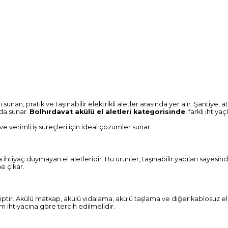
unan, pratik ve taşınabilir elektrikli aletler arasında yer alır. Şantiye,
da sunar.
Bolhırdavat akülü el aletleri kategorisinde
, farklı ihtiy
ve verimli iş süreçleri için ideal çözümler sunar.
ına ihtiyaç duymayan el aletleridir. Bu ürünler, taşınabilir yapıları sayes
ne çıkar.
hiptir. Akülü matkap, akülü vidalama, akülü taşlama ve diğer kablosuz el 
m ihtiyacına göre tercih edilmelidir.