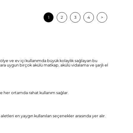
1
2
3
4
>
 atölye ve ev içi kullanımda büyük kolaylık sağlayan bu
açlara uygun birçok akülü matkap, akülü vidalama ve şarjlı el
inde her ortamda rahat kullanım sağlar.
aletleri en yaygın kullanılan seçenekler arasında yer alır.