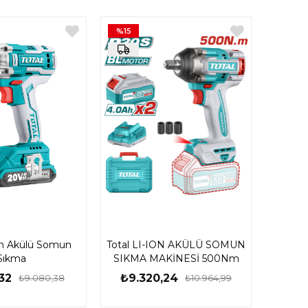
%15
Ion Akülü Somun
Total LI-ION AKÜLÜ SOMUN
Sıkma
SIKMA MAKİNESİ 500Nm
32
₺9.320,24
₺9.080,38
₺10.964,99