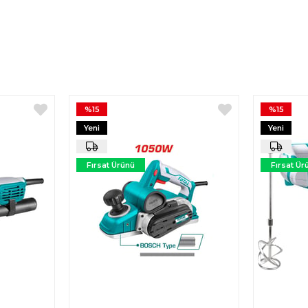
%15
%15
Yeni
Yeni
Ürün
Ürün
Fırsat Ürünü
Fırsat Ür