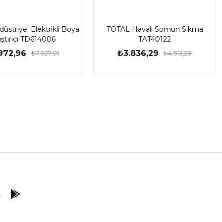
striyel Elektrikli Boya
TOTAL Havalı Somun Sıkma
ıştırıcı TD614006
TAT40122
972,96
₺3.836,29
₺7.027,01
₺4.513,29