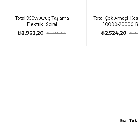
Total 950w Avuç Taşlama
Total Çok Amaçlı Kes
Elektrikli Spiral
10000-20000 
₺2.962,20
₺2.524,20
₺3.484,94
₺2.9
Bizi Tak