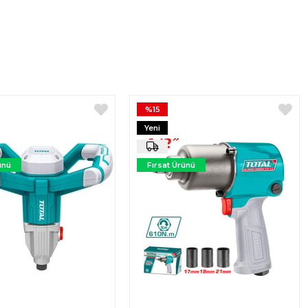
%15
Yeni
Ürün
ünü
Fırsat Ürünü