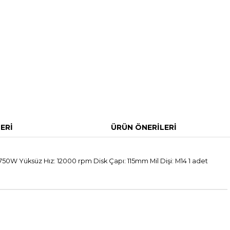
ERI
ÜRÜN ÖNERILERI
750W Yüksüz Hız: 12000 rpm Disk Çapı: 115mm Mil Dişi: M14 1 adet