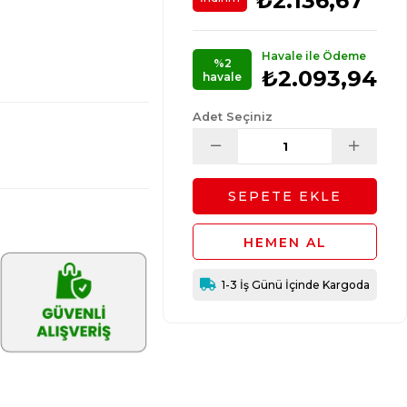
₺2.136,67
Havale ile Ödeme
%2
₺2.093,94
havale
Adet Seçiniz
1-3 İş Günü İçinde Kargoda