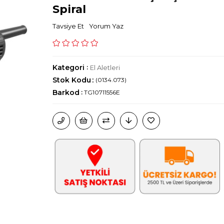
Spiral
Tavsiye Et
Yorum Yaz
Kategori
:
El Aletleri
Stok Kodu
(0134.073)
Barkod
:
TG10711556E