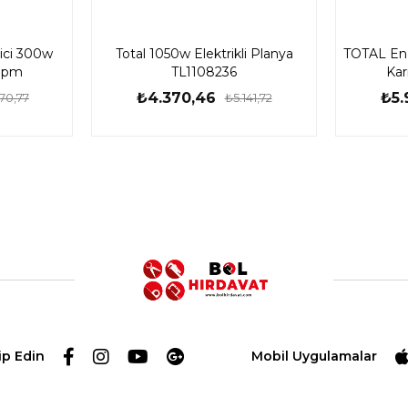
ici 300w
Total 1050w Elektrikli Planya
TOTAL Endü
Rpm
TL1108236
Kar
₺4.370,46
₺5.
70,77
₺5.141,72
ip Edin
Mobil Uygulamalar