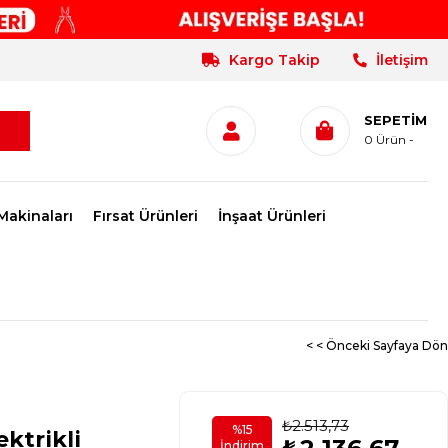
Kargo Takip
İletişim
SEPETIM
0
Ürün
Makinaları
Fırsat Ürünleri
İnşaat Ürünleri
< < Önceki Sayfaya Dön
₺2.513,73
%
15
ktrikli
İndirim