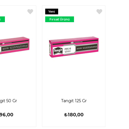
Yeni
Ürün
ü
Fırsat Ürünü
git 50 Gr
Tangit 125 Gr
96,00
₺180,00