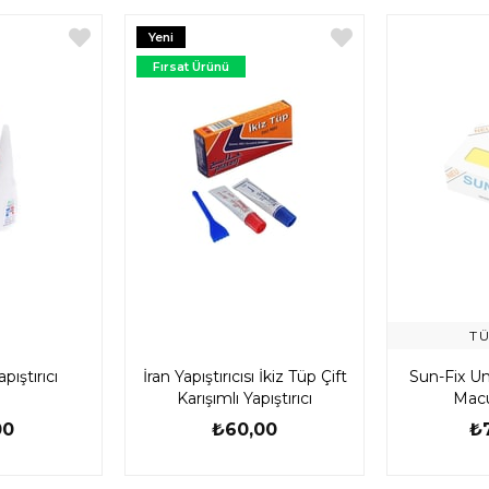
Yeni
Ürün
Fırsat Ürünü
T
pıştırıcı
İran Yapıştırıcısı İkiz Tüp Çift
Sun-Fix Unı
Karışımlı Yapıştırıcı
Macu
00
₺60,00
₺