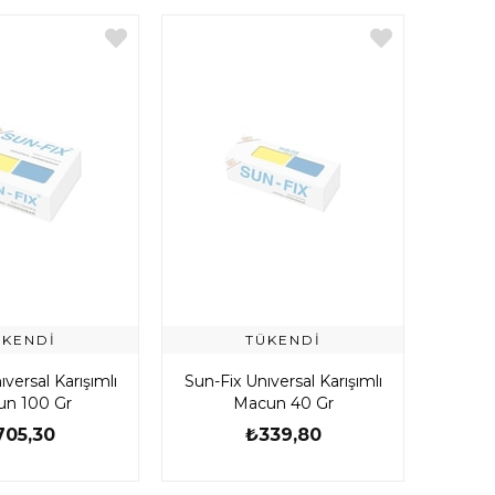
ÜKENDI
TÜKENDI
versal Karışımlı
Sun-Fix Unıversal Karışımlı
n 100 Gr
Macun 40 Gr
705,30
₺339,80