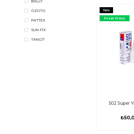
BALLY
Yeni
ÖZOTO
Ürün
Fırsat Ürünü
PATTEX
SUN-FİX
TANGİT
502 Süper Ya
₺50,