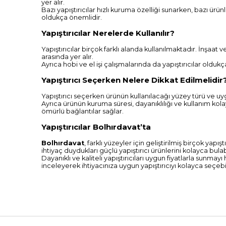
yer alır.
Bazı yapıştırıcılar hızlı kuruma özelliği sunarken, bazı ürü
oldukça önemlidir.
Yapıştırıcılar Nerelerde Kullanılır?
Yapıştırıcılar birçok farklı alanda kullanılmaktadır. İnşaat 
arasında yer alır.
Ayrıca hobi ve el işi çalışmalarında da yapıştırıcılar olduk
Yapıştırıcı Seçerken Nelere Dikkat Edilmelidir
Yapıştırıcı seçerken ürünün kullanılacağı yüzey türü ve uyg
Ayrıca ürünün kuruma süresi, dayanıklılığı ve kullanım kolay
ömürlü bağlantılar sağlar.
Yapıştırıcılar Bolhırdavat’ta
Bolhırdavat
, farklı yüzeyler için geliştirilmiş birçok ya
ihtiyaç duydukları güçlü yapıştırıcı ürünlerini kolayca bulabi
Dayanıklı ve kaliteli yapıştırıcıları uygun fiyatlarla sunma
inceleyerek ihtiyacınıza uygun yapıştırıcıyı kolayca seçebili