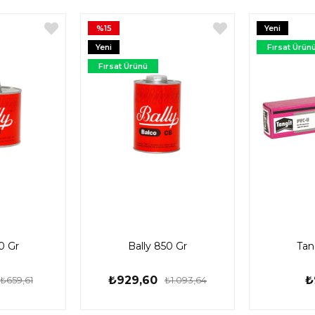
%15
Yeni
Ürün
Yeni
Fırsat Ürün
Ürün
Fırsat Ürünü
0 Gr
Bally 850 Gr
Tan
₺929,60
₺
₺659,61
₺1.093,64