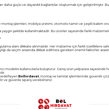
nler daha güçlü ve dayanıklı bağlantılar oluşturmak için geliştirilmiştir
ve montaj işlemleri, mobilya üretimi, otomotiv tamiri ve çeşitli bakım ona
ça yaygın şekilde kullanılmaktadır. Bu ürünler sayesinde farklı malzemeler 
?
ulama alanı dikkate alınmalıdır. Her malzeme için farklı özelliklere sahip
lığı da seçim sırasında dikkat edilmesi gereken önemli faktörler arasında
pıştırıcı modelini kullanıcılarla buluşturur. Geniş ürün yelpazesi sayesind
lir.
yı hedefleyen
Bolhırdavat
, montaj ve tamirat işlemlerinde güvenilir çöz
r ve güvenle sipariş verebilirsiniz.