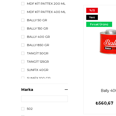
MDF KİT PATTEX 200 ML
%15
MDF KİT PATTEX 400 ML
Yeni
BALLY 50 GR
Ürün
Fırsat Ürünü
BALLY 150 GR
BALLY 400 GR
BALLY 850 GR
TANGİT 50GR
TANGİT 125GR
SUNFİX 40GR
SUNFİX 100 GR
502
Marka
Bally 40
İRAN YAPIŞTIRICISI İKİZ
TÜP ÇİFT KARIŞIMLI
YAPIŞTIRICI
₺560,67
502