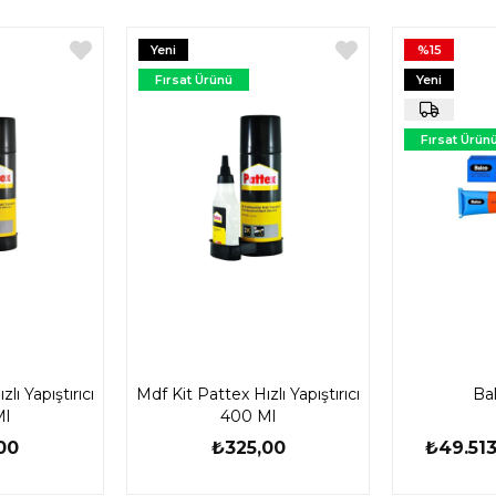
Yeni
%15
Ürün
Fırsat Ürünü
Yeni
Ürün
Fırsat Ürün
lı Yapıştırıcı
Mdf Kit Pattex Hızlı Yapıştırıcı
Bal
Ml
400 Ml
00
₺325,00
₺49.513