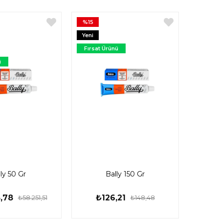
%15
Yeni
Ürün
Fırsat Ürünü
ü
ly 50 Gr
Bally 150 Gr
,78
₺126,21
₺58.251,51
₺148,48