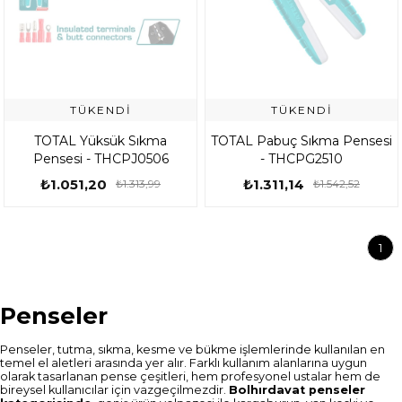
TÜKENDI
TÜKENDI
TOTAL Yüksük Sıkma
TOTAL Pabuç Sıkma Pensesi
Pensesi - THCPJ0506
- THCPG2510
₺1.051,20
₺1.311,14
₺1.313,99
₺1.542,52
1
Penseler
Penseler, tutma, sıkma, kesme ve bükme işlemlerinde kullanılan en
temel el aletleri arasında yer alır. Farklı kullanım alanlarına uygun
olarak tasarlanan pense çeşitleri, hem profesyonel ustalar hem de
bireysel kullanıcılar için vazgeçilmezdir.
Bolhırdavat penseler