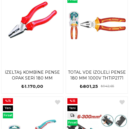
Ürünü
İZELTAŞ KOMBİNE PENSE
TOTAL VDE İZOLELİ PENSE
OPAK SERİ 180 MM
180 MM 1000V THTIP2171
₺1.170,00
₺801,25
₺942,65
%15
%15
Yeni
Yeni
Ürün
Ürün
Fırsat
Ürünü
Fırsat
Ürünü