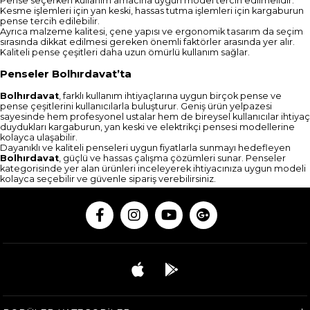
Pense seçerken kullanım amacına uygun model tercih edilmelidir.
Kesme işlemleri için yan keski, hassas tutma işlemleri için kargaburun
pense tercih edilebilir.
Ayrıca malzeme kalitesi, çene yapısı ve ergonomik tasarım da seçim
sırasında dikkat edilmesi gereken önemli faktörler arasında yer alır.
Kaliteli pense çeşitleri daha uzun ömürlü kullanım sağlar.
Penseler Bolhırdavat’ta
Bolhırdavat
, farklı kullanım ihtiyaçlarına uygun birçok pense ve
pense çeşitlerini kullanıcılarla buluşturur. Geniş ürün yelpazesi
sayesinde hem profesyonel ustalar hem de bireysel kullanıcılar ihtiyaç
duydukları kargaburun, yan keski ve elektrikçi pensesi modellerine
kolayca ulaşabilir.
Dayanıklı ve kaliteli penseleri uygun fiyatlarla sunmayı hedefleyen
Bolhırdavat
, güçlü ve hassas çalışma çözümleri sunar. Penseler
kategorisinde yer alan ürünleri inceleyerek ihtiyacınıza uygun modeli
kolayca seçebilir ve güvenle sipariş verebilirsiniz.