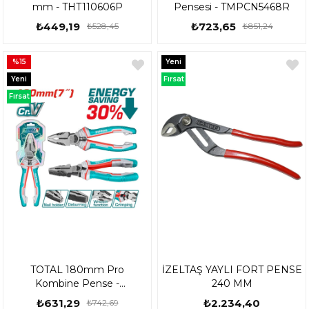
mm - THT110606P
Pensesi - TMPCN5468R
₺449,19
₺723,65
₺528,45
₺851,24
%15
Yeni
Ürün
Yeni
Fırsat
Ürün
Ürünü
Fırsat
Ürünü
TOTAL 180mm Pro
İZELTAŞ YAYLI FORT PENSE
Kombine Pense -
240 MM
THT210706S
₺631,29
₺2.234,40
₺742,69