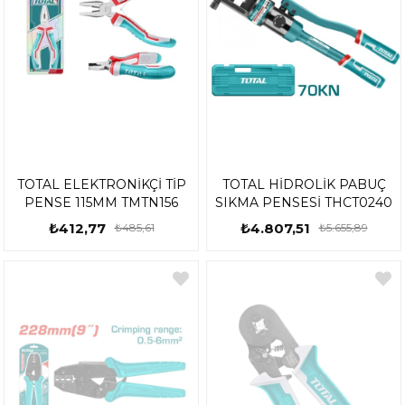
TOTAL ELEKTRONİKÇİ TİP
TOTAL HİDROLİK PABUÇ
PENSE 115MM TMTN156
SIKMA PENSESİ THCT0240
₺412,77
₺4.807,51
₺485,61
₺5.655,89