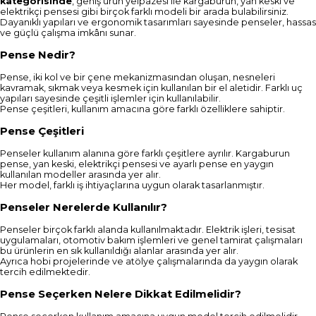
kategorisinde
, geniş ürün yelpazesi ile kargaburun, yan keski ve
elektrikçi pensesi gibi birçok farklı modeli bir arada bulabilirsiniz.
Dayanıklı yapıları ve ergonomik tasarımları sayesinde penseler, hassas
ve güçlü çalışma imkânı sunar.
Pense Nedir?
Pense, iki kol ve bir çene mekanizmasından oluşan, nesneleri
kavramak, sıkmak veya kesmek için kullanılan bir el aletidir. Farklı uç
yapıları sayesinde çeşitli işlemler için kullanılabilir.
Pense çeşitleri, kullanım amacına göre farklı özelliklere sahiptir.
Pense Çeşitleri
Penseler kullanım alanına göre farklı çeşitlere ayrılır. Kargaburun
pense, yan keski, elektrikçi pensesi ve ayarlı pense en yaygın
kullanılan modeller arasında yer alır.
Her model, farklı iş ihtiyaçlarına uygun olarak tasarlanmıştır.
Penseler Nerelerde Kullanılır?
Penseler birçok farklı alanda kullanılmaktadır. Elektrik işleri, tesisat
uygulamaları, otomotiv bakım işlemleri ve genel tamirat çalışmaları
bu ürünlerin en sık kullanıldığı alanlar arasında yer alır.
Ayrıca hobi projelerinde ve atölye çalışmalarında da yaygın olarak
tercih edilmektedir.
Pense Seçerken Nelere Dikkat Edilmelidir?