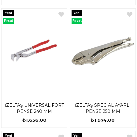
Yeni
Yeni
Ürün
Ürün
Fırsat
Fırsat
Ürünü
Ürünü
İZELTAŞ ÜNİVERSAL FORT
İZELTAŞ SPECIAL AYARLI
PENSE 240 MM
PENSE 250 MM
₺1.656,00
₺1.974,00
Yeni
Yeni