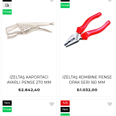
Ürün
Ürün
Fırsat
Ürünü
Fırsat
Ürünü
İZELTAŞ KAPORTACI
İZELTAŞ KOMBİNE PENSE
AYARLI PENSE 270 MM
OPAK SERİ 160 MM
₺2.642,40
₺1.032,00
Yeni
%15
Ürün
Fırsat
Yeni
Ürünü
Ürün
Fırsat