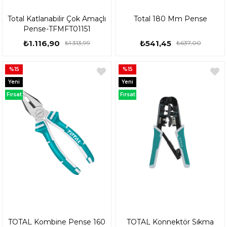
Total Katlanabilir Çok Amaçlı
Total 180 Mm Pense
Pense-TFMFT01151
₺1.116,90
₺541,45
₺1.313,99
₺637,00
%15
%15
Yeni
Yeni
Ürün
Ürün
Fırsat
Fırsat
Ürünü
Ürünü
TOTAL Kombine Pense 160
TOTAL Konnektör Sıkma