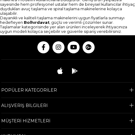
sayesinde hem profesyonel ustalar hem de bireysel kullanıcılar ihtiyaç
duydukları avuç taşlama ve spiral taşlama makinelerine kolayca
ulaşabilir.
Dayanıklı ve kaliteli taşlama makinelerini uygun fiyatlarla sunmayı
hedefleyen
Bolhırdavat
, güçlü ve verimli çözümler sunar.
Taşlamalar kategorisinde yer alan ürünleri inceleyerek ihtiyacınıza
uygun modeli kolayca seçebilir ve güvenle sipariş verebilirsiniz.
POPÜLER KATEGORİLER
ALIŞVERİŞ BİLGİLERİ
MÜŞTERİ HİZMETLERİ