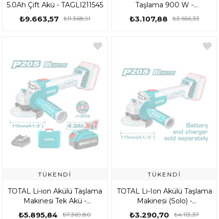
5.0Ah Çift Akü - TAGLI211545
Taşlama 900 W -
TG109125565
₺9.663,57
₺3.107,88
₺11.368,91
₺3.656,33
TÜKENDI
TÜKENDI
TOTAL Li-ion Akülü Taşlama
TOTAL Li-Ion Akülü Taşlama
Makinesi Tek Akü -
Makinesi (Solo) -
TAGLI2011587
TAGLI201158
₺5.895,84
₺3.290,70
₺7.369,80
₺4.113,37