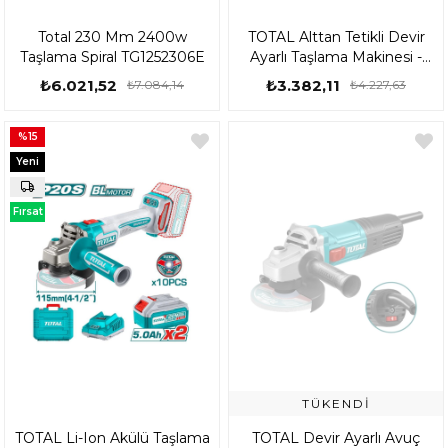
Total 230 Mm 2400w
TOTAL Alttan Tetikli Devir
Taşlama Spiral TG1252306E
Ayarlı Taşlama Makinesi -
TG110125565
₺6.021,52
₺3.382,11
₺7.084,14
₺4.227,63
%15
Yeni
Ürün
Fırsat
Ürünü
TÜKENDI
TOTAL Li-Ion Akülü Taşlama
TOTAL Devir Ayarlı Avuç