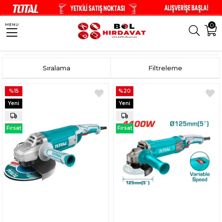
0
MENU
Anasayfa
El Aletleri
Elektrikli El Aletleri
Taşlamalar
Sıralama
Filtreleme
%15
%20
Yeni
Yeni
Ürün
Ürün
Fırsat
Fırsat
Ürünü
Ürünü