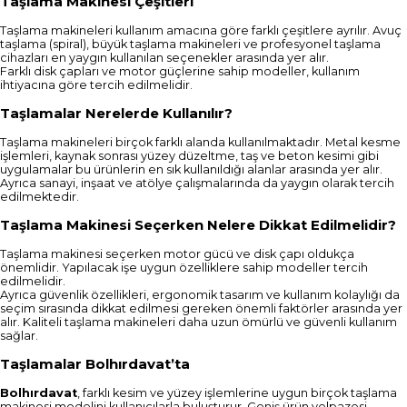
Taşlama Makinesi Çeşitleri
Taşlama makineleri kullanım amacına göre farklı çeşitlere ayrılır. Avuç
taşlama (spiral), büyük taşlama makineleri ve profesyonel taşlama
cihazları en yaygın kullanılan seçenekler arasında yer alır.
Farklı disk çapları ve motor güçlerine sahip modeller, kullanım
ihtiyacına göre tercih edilmelidir.
Taşlamalar Nerelerde Kullanılır?
Taşlama makineleri birçok farklı alanda kullanılmaktadır. Metal kesme
işlemleri, kaynak sonrası yüzey düzeltme, taş ve beton kesimi gibi
uygulamalar bu ürünlerin en sık kullanıldığı alanlar arasında yer alır.
Ayrıca sanayi, inşaat ve atölye çalışmalarında da yaygın olarak tercih
edilmektedir.
Taşlama Makinesi Seçerken Nelere Dikkat Edilmelidir?
Taşlama makinesi seçerken motor gücü ve disk çapı oldukça
önemlidir. Yapılacak işe uygun özelliklere sahip modeller tercih
edilmelidir.
Ayrıca güvenlik özellikleri, ergonomik tasarım ve kullanım kolaylığı da
seçim sırasında dikkat edilmesi gereken önemli faktörler arasında yer
alır. Kaliteli taşlama makineleri daha uzun ömürlü ve güvenli kullanım
sağlar.
Taşlamalar Bolhırdavat’ta
Bolhırdavat
, farklı kesim ve yüzey işlemlerine uygun birçok taşlama
makinesi modelini kullanıcılarla buluşturur. Geniş ürün yelpazesi