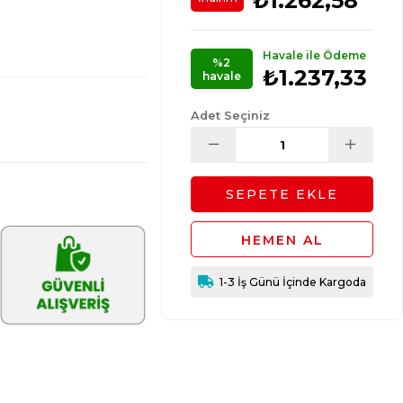
₺1.262,58
Havale ile Ödeme
%2
₺1.237,33
havale
Adet Seçiniz
1-3 İş Günü İçinde Kargoda