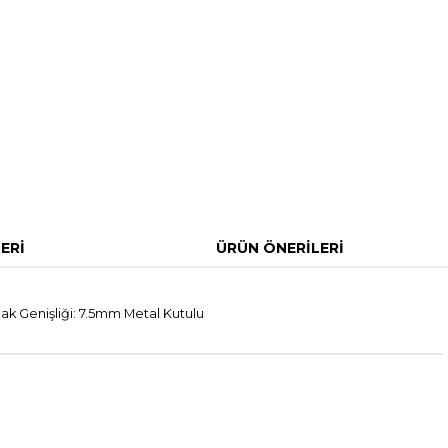
ERI
ÜRÜN ÖNERILERI
ak Genişliği: 7.5mm Metal Kutulu