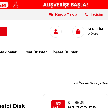
Kargo Takip
İletişim
SEPETIM
0
Ürün
Makinaları
Fırsat Ürünleri
İnşaat Ürünleri
< < Önceki Sayfaya Dön
₺1.485,39
%
15
sici Disk
İndirim