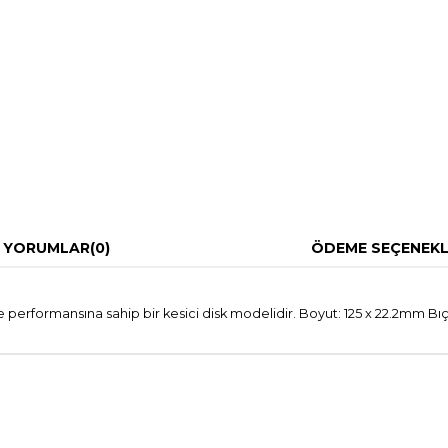
YORUMLAR
(0)
ÖDEME SEÇENEKL
erformansına sahip bir kesici disk modelidir. Boyut: 125 x 22.2mm Bıç