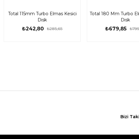
Total 115mm Turbo Elmas Kesici
Total 180 Mm Turbo El
Disk
Disk
₺242,80
₺679,85
₺285,65
₺799
Bizi Tak