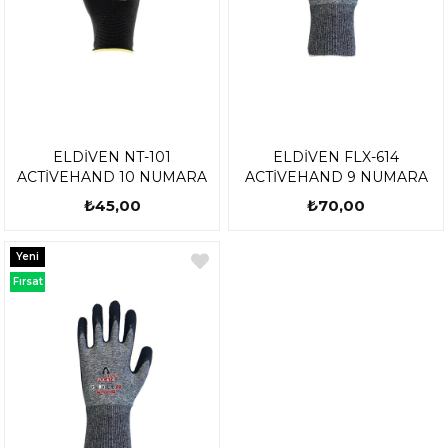
ELDİVEN NT-101
ELDİVEN FLX-614
ACTİVEHAND 10 NUMARA
ACTİVEHAND 9 NUMARA
₺45,00
₺70,00
Yeni
Ürün
Fırsat
Ürünü