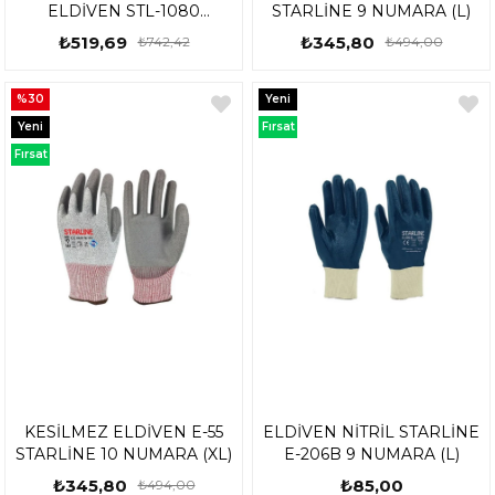
ELDİVEN STL-1080
STARLİNE 9 NUMARA (L)
STARLİNE 10 NUMARA (XL)
₺519,69
₺345,80
₺742,42
₺494,00
%30
Yeni
Ürün
Yeni
Fırsat
Ürün
Ürünü
Fırsat
Ürünü
KESİLMEZ ELDİVEN E-55
ELDİVEN NİTRİL STARLİNE
STARLİNE 10 NUMARA (XL)
E-206B 9 NUMARA (L)
₺345,80
₺85,00
₺494,00