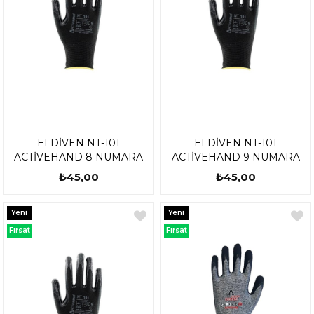
ELDİVEN NT-101
ELDİVEN NT-101
ACTİVEHAND 8 NUMARA
ACTİVEHAND 9 NUMARA
₺45,00
₺45,00
Yeni
Yeni
Ürün
Ürün
Fırsat
Fırsat
Ürünü
Ürünü