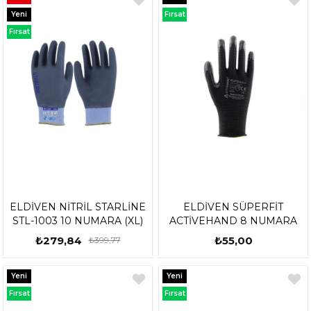
Ürün
Yeni
Fırsat
Ürün
Ürünü
Fırsat
Ürünü
ELDİVEN NİTRİL STARLİNE
ELDİVEN SÜPERFİT
STL-1003 10 NUMARA (XL)
ACTİVEHAND 8 NUMARA
₺279,84
₺55,00
₺399,77
Yeni
Yeni
Ürün
Ürün
Fırsat
Fırsat
Ürünü
Ürünü