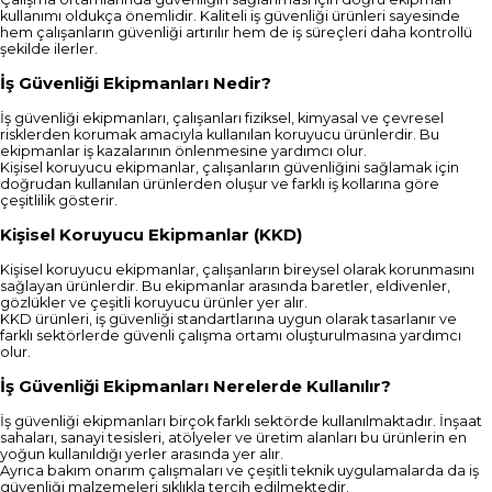
kullanımı oldukça önemlidir. Kaliteli iş güvenliği ürünleri sayesinde
hem çalışanların güvenliği artırılır hem de iş süreçleri daha kontrollü
şekilde ilerler.
İş Güvenliği Ekipmanları Nedir?
İş güvenliği ekipmanları, çalışanları fiziksel, kimyasal ve çevresel
risklerden korumak amacıyla kullanılan koruyucu ürünlerdir. Bu
ekipmanlar iş kazalarının önlenmesine yardımcı olur.
Kişisel koruyucu ekipmanlar, çalışanların güvenliğini sağlamak için
doğrudan kullanılan ürünlerden oluşur ve farklı iş kollarına göre
çeşitlilik gösterir.
Kişisel Koruyucu Ekipmanlar (KKD)
Kişisel koruyucu ekipmanlar, çalışanların bireysel olarak korunmasını
sağlayan ürünlerdir. Bu ekipmanlar arasında baretler, eldivenler,
gözlükler ve çeşitli koruyucu ürünler yer alır.
KKD ürünleri, iş güvenliği standartlarına uygun olarak tasarlanır ve
farklı sektörlerde güvenli çalışma ortamı oluşturulmasına yardımcı
olur.
İş Güvenliği Ekipmanları Nerelerde Kullanılır?
İş güvenliği ekipmanları birçok farklı sektörde kullanılmaktadır. İnşaat
sahaları, sanayi tesisleri, atölyeler ve üretim alanları bu ürünlerin en
yoğun kullanıldığı yerler arasında yer alır.
Ayrıca bakım onarım çalışmaları ve çeşitli teknik uygulamalarda da iş
güvenliği malzemeleri sıklıkla tercih edilmektedir.