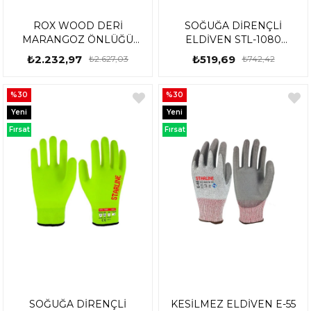
ROX WOOD DERİ
SOĞUĞA DİRENÇLİ
MARANGOZ ÖNLÜĞÜ
ELDİVEN STL-1080
153ROX0032
STARLİNE 9 NUMARA (L)
₺2.232,97
₺519,69
₺2.627,03
₺742,42
%30
%30
Yeni
Yeni
Ürün
Ürün
Fırsat
Fırsat
Ürünü
Ürünü
SOĞUĞA DİRENÇLİ
KESİLMEZ ELDİVEN E-55