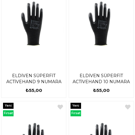
ELDİVEN SÜPERFİT
ELDİVEN SÜPERFİT
ACTİVEHAND 9 NUMARA
ACTİVEHAND 10 NUMARA
₺55,00
₺55,00
Yeni
Yeni
Ürün
Ürün
Fırsat
Fırsat
Ürünü
Ürünü