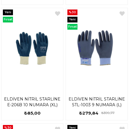
Yeni
%30
Ürün
Fırsat
Yeni
Ürünü
Ürün
Fırsat
Ürünü
ELDİVEN NİTRİL STARLİNE
ELDİVEN NİTRİL STARLİNE
E-206B 10 NUMARA (XL)
STL-1003 9 NUMARA (L)
₺85,00
₺279,84
₺399,77
%30
Yeni