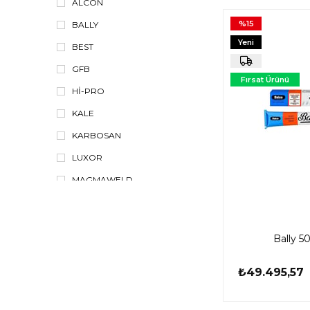
ALCON
Silikon ve Mastik Tabancası
%15
BALLY
Yeni
BEST
Ürün
GFB
Fırsat Ürünü
Hİ-PRO
KALE
KARBOSAN
LUXOR
MAGMAWELD
ORİX
ÖZOTO
Bally 5
PATTEX
RETTA
₺49.495,57
REXON