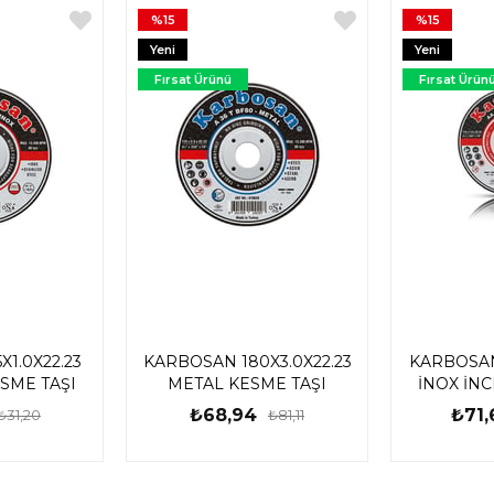
%15
%15
Yeni
Yeni
Ürün
Ürün
Fırsat Ürünü
Fırsat Ürün
X1.0X22.23
KARBOSAN 180X3.0X22.23
KARBOSAN 
ESME TAŞI
METAL KESME TAŞI
İNOX İNC
₺68,94
₺71,
₺31,20
₺81,11