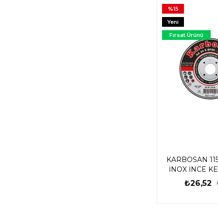
%15
Yeni
Ürün
Fırsat Ürünü
KARBOSAN 115
İNOX İNCE K
₺26,52