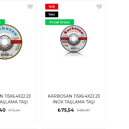
%15
Yeni
Ürün
ü
Fırsat Ürünü
115X6.4X22.23
KARBOSAN 115X6.4X22.23
AŞLAMA TAŞI
İNOX TAŞLAMA TAŞI
40
₺75,54
₺72,24
₺88,87