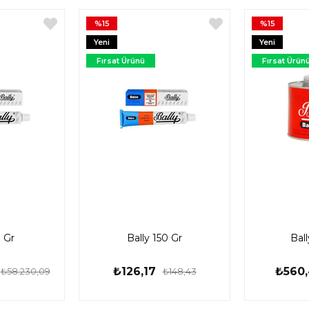
%15
%15
Yeni
Yeni
Ürün
Ürün
Fırsat Ürünü
Fırsat Ürün
0 Gr
Bally 150 Gr
Bal
₺126,17
₺560
₺58.230,09
₺148,43