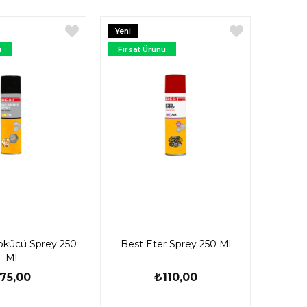
Yeni
Ürün
ü
Fırsat Ürünü
ökücü Sprey 250
Best Eter Sprey 250 Ml
Ml
75,00
₺110,00