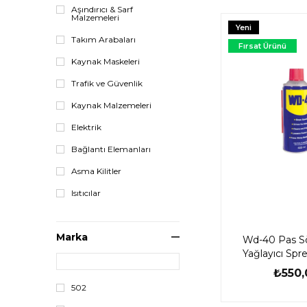
Aşındırıcı & Sarf
Malzemeleri
Yeni
Takım Arabaları
Ürün
Fırsat Ürünü
Kaynak Maskeleri
Trafik ve Güvenlik
Kaynak Malzemeleri
Elektrik
Bağlantı Elemanları
Asma Kilitler
Isıtıcılar
Gaz Regülatörleri
Marka
Çantalar
Wd-40 Pas S
Yağlayıcı Spr
Kompresör
₺550,
Genel Bakım Spreyleri
502
Yapıştırıcılar