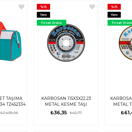
%15
%15
Yeni
Yeni
Ürün
Ürün
Fırsat Ürünü
Fırsat Ürün
ET TAŞIMA
KARBOSAN 115X3X22.23
KARBOSAN 
34 TZ452334
METAL KESME TAŞI
METAL T
₺36,35
₺61,
₺2.459,56
₺42,77