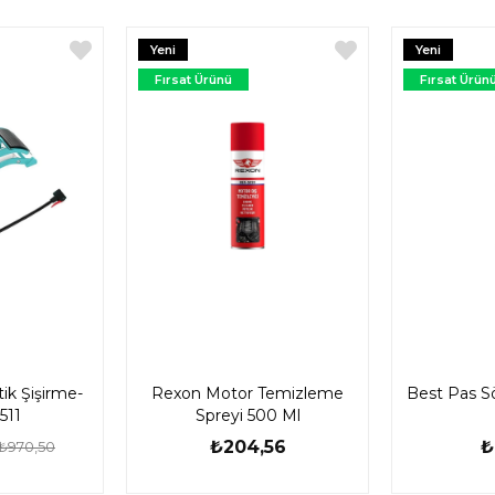
Yeni
Yeni
Ürün
Ürün
Fırsat Ürünü
Fırsat Ürün
tik Şişirme-
Rexon Motor Temizleme
Best Pas S
511
Spreyi 500 Ml
₺204,56
₺
₺970,50