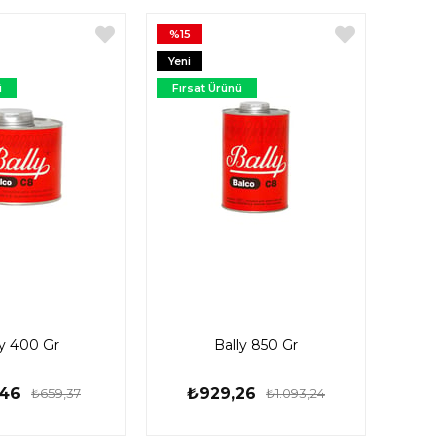
%15
Yeni
Ürün
ü
Fırsat Ürünü
ly 400 Gr
Bally 850 Gr
,46
₺929,26
₺659,37
₺1.093,24