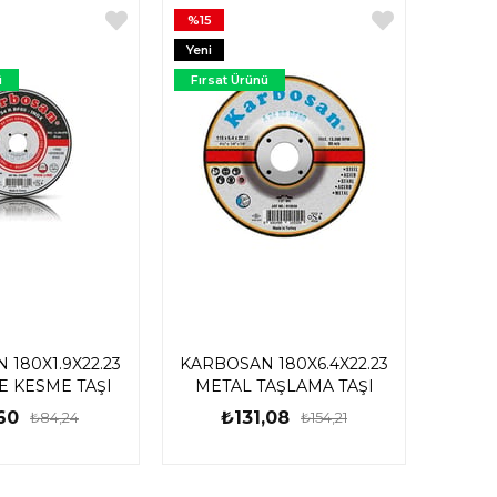
%15
Yeni
Ürün
ü
Fırsat Ürünü
180X1.9X22.23
KARBOSAN 180X6.4X22.23
E KESME TAŞI
METAL TAŞLAMA TAŞI
60
₺131,08
₺84,24
₺154,21