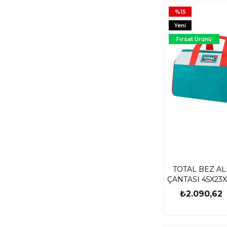
%15
Yeni
Ürün
Fırsat Ürünü
TOTAL BEZ AL
ÇANTASI 45X23X
₺2.090,62