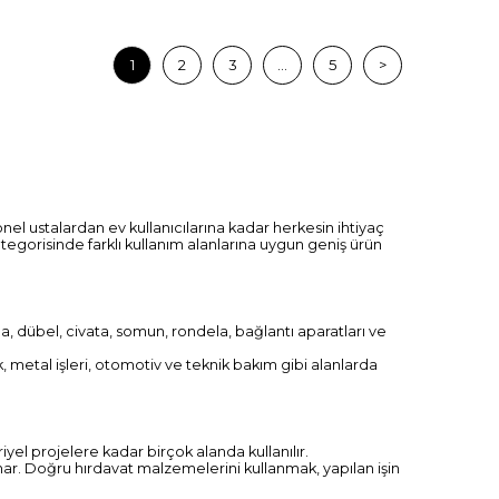
1
2
3
...
5
>
nel ustalardan ev kullanıcılarına kadar herkesin ihtiyaç
tegorisinde farklı kullanım alanlarına uygun geniş ürün
a, dübel, civata, somun, rondela, bağlantı aparatları ve
, metal işleri, otomotiv ve teknik bakım gibi alanlarda
yel projelere kadar birçok alanda kullanılır.
nar. Doğru hırdavat malzemelerini kullanmak, yapılan işin