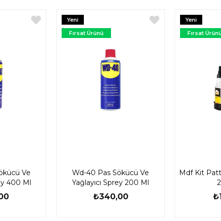
Yeni
Yeni
Ürün
Ürün
Fırsat Ürünü
Fırsat Ürün
ökücü Ve
Wd-40 Pas Sökücü Ve
Mdf Kit Patte
ey 400 Ml
Yağlayıcı Sprey 200 Ml
2
00
₺340,00
₺