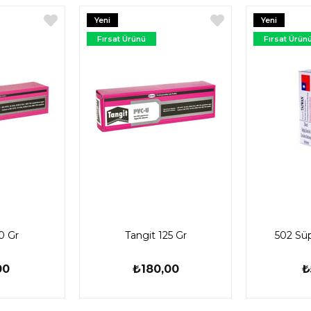
Yeni
Yeni
Ürün
Ürün
Fırsat Ürünü
Fırsat Ürün
0 Gr
Tangit 125 Gr
502 Süpe
00
₺180,00
₺