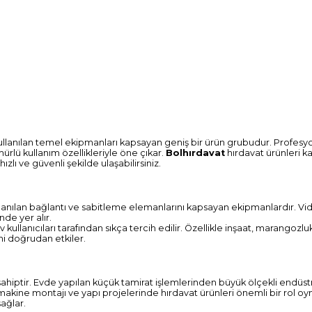
kullanılan temel ekipmanları kapsayan geniş bir ürün grubudur. Profesyo
mürlü kullanım özellikleriyle öne çıkar.
Bolhırdavat
hırdavat ürünleri ka
hızlı ve güvenli şekilde ulaşabilirsiniz.
llanılan bağlantı ve sabitleme elemanlarını kapsayan ekipmanlardır. Vid
de yer alır.
lanıcıları tarafından sıkça tercih edilir. Özellikle inşaat, marangozluk
ini doğrudan etkiler.
hiptir. Evde yapılan küçük tamirat işlemlerinden büyük ölçekli endüstri
makine montajı ve yapı projelerinde hırdavat ürünleri önemli bir rol oy
sağlar.