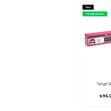
Yeni
Ürün
Fırsat Ürünü
Tangit 5
₺96,