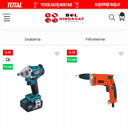
0
MENU
Anasayfa
Fırsat Ürünleri
Sıralama
Filtreleme
%45
%28
Fırsat
Ürünü
Fırsat
Ürünü