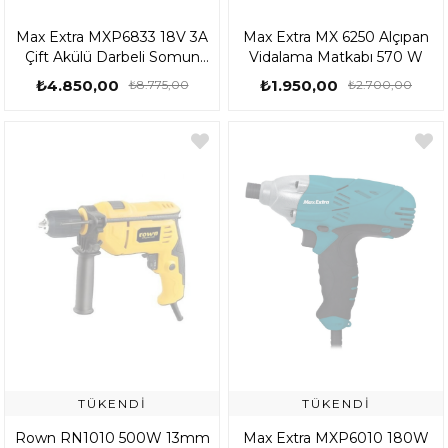
Max Extra MXP6833 18V 3A
Max Extra MX 6250 Alçıpan
Çift Akülü Darbeli Somun
Vidalama Matkabı 570 W
Sıkma
₺4.850,00
₺1.950,00
₺8.775,00
₺2.700,00
TÜKENDI
TÜKENDI
Rown RN1010 500W 13mm
Max Extra MXP6010 180W