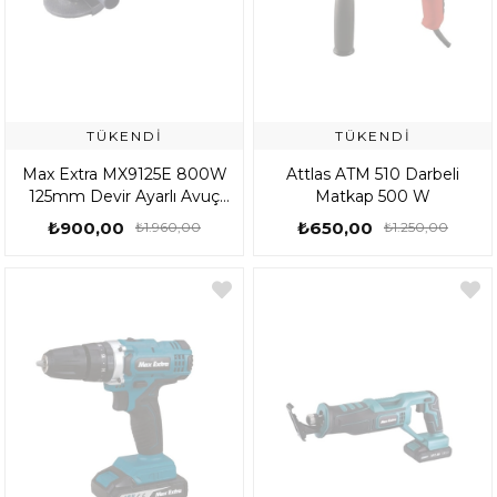
TÜKENDI
TÜKENDI
Max Extra MX9125E 800W
Attlas ATM 510 Darbeli
125mm Devir Ayarlı Avuç
Matkap 500 W
Taşlama
₺900,00
₺650,00
₺1.960,00
₺1.250,00