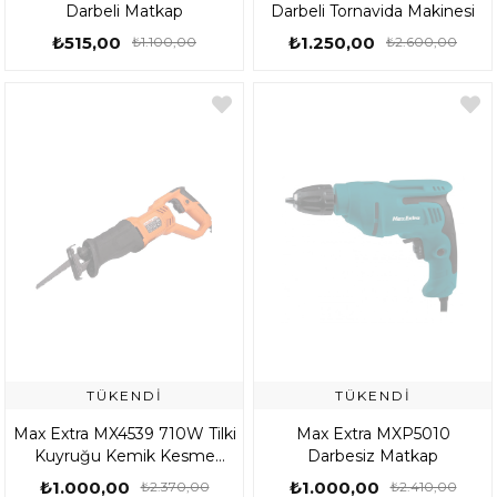
Darbeli Matkap
Darbeli Tornavida Makinesi
₺515,00
₺1.250,00
₺1.100,00
₺2.600,00
TÜKENDI
TÜKENDI
Max Extra MX4539 710W Tilki
Max Extra MXP5010
Kuyruğu Kemik Kesme
Darbesiz Matkap
Testeresi
₺1.000,00
₺1.000,00
₺2.370,00
₺2.410,00