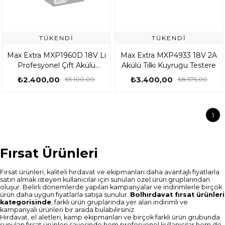
TÜKENDI
TÜKENDI
Max Extra MXP1960D 18V Li
Max Extra MXP4933 18V 2A
Profesyonel Çift Akülü
Akülü Tilki Kuyruğu Testere
Darbeli Matkap
₺2.400,00
₺3.400,00
₺5.100,00
₺8.575,00
1
Fırsat Ürünleri
Fırsat ürünleri, kaliteli hırdavat ve ekipmanları daha avantajlı fiyatlarla
satın almak isteyen kullanıcılar için sunulan özel ürün gruplarından
oluşur. Belirli dönemlerde yapılan kampanyalar ve indirimlerle birçok
ürün daha uygun fiyatlarla satışa sunulur.
Bolhırdavat fırsat ürünleri
kategorisinde
, farklı ürün gruplarında yer alan indirimli ve
kampanyalı ürünleri bir arada bulabilirsiniz.
Hırdavat, el aletleri, kamp ekipmanları ve birçok farklı ürün grubunda
sunulan fırsat ürünleri sayesinde hem profesyonel kullanıcılar hem de