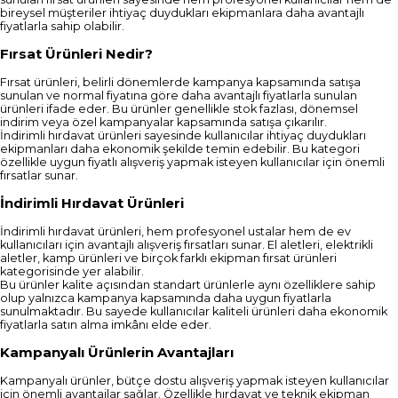
bireysel müşteriler ihtiyaç duydukları ekipmanlara daha avantajlı
fiyatlarla sahip olabilir.
Fırsat Ürünleri Nedir?
Fırsat ürünleri, belirli dönemlerde kampanya kapsamında satışa
sunulan ve normal fiyatına göre daha avantajlı fiyatlarla sunulan
ürünleri ifade eder. Bu ürünler genellikle stok fazlası, dönemsel
indirim veya özel kampanyalar kapsamında satışa çıkarılır.
İndirimli hırdavat ürünleri sayesinde kullanıcılar ihtiyaç duydukları
ekipmanları daha ekonomik şekilde temin edebilir. Bu kategori
özellikle uygun fiyatlı alışveriş yapmak isteyen kullanıcılar için önemli
fırsatlar sunar.
İndirimli Hırdavat Ürünleri
İndirimli hırdavat ürünleri, hem profesyonel ustalar hem de ev
kullanıcıları için avantajlı alışveriş fırsatları sunar. El aletleri, elektrikli
aletler, kamp ürünleri ve birçok farklı ekipman fırsat ürünleri
kategorisinde yer alabilir.
Bu ürünler kalite açısından standart ürünlerle aynı özelliklere sahip
olup yalnızca kampanya kapsamında daha uygun fiyatlarla
sunulmaktadır. Bu sayede kullanıcılar kaliteli ürünleri daha ekonomik
fiyatlarla satın alma imkânı elde eder.
Kampanyalı Ürünlerin Avantajları
Kampanyalı ürünler, bütçe dostu alışveriş yapmak isteyen kullanıcılar
için önemli avantajlar sağlar. Özellikle hırdavat ve teknik ekipman