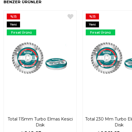
BENZER ÜRÜNLER
%15
%15
Yeni
Yeni
Ürün
Ürün
Fırsat Ürünü
Fırsat Ürünü
Total 115mm Turbo Elmas Kesici
Total 230 Mm Turbo El
Disk
Disk