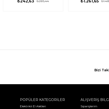
₺242,63
₺1.261,65
₺285,44
₺1.4
Bizi Tak
POPÜLER KATEGORİLER
ALIŞVERİŞ BİLG
Elektrikli El Aletleri
Siparişlerim