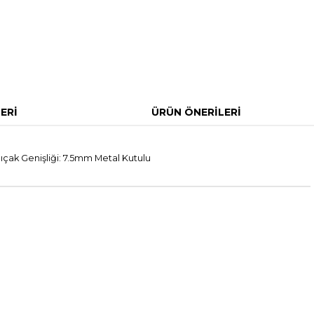
ERI
ÜRÜN ÖNERILERI
ıçak Genişliği: 7.5mm Metal Kutulu