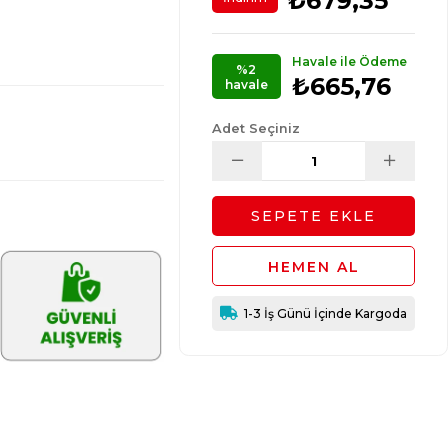
₺679,35
Havale ile Ödeme
%2
₺665,76
havale
Adet Seçiniz
1-3 İş Günü İçinde Kargoda