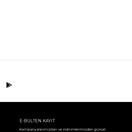
E-BÜLTEN KAYIT
Kampanyalarımızdan ve indirimlerimizden güncel