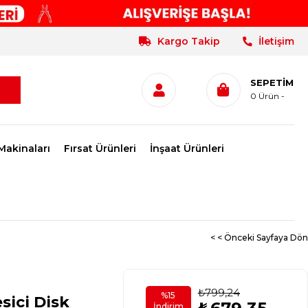
Kargo Takip
İletişim
SEPETIM
0
Ürün
Makinaları
Fırsat Ürünleri
İnşaat Ürünleri
< < Önceki Sayfaya Dön
₺799,24
%
15
sici Disk
İndirim