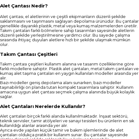
Alet Çantası Nedir?
Alet çantası, el aletlerinin ve çeşitli ekipmanların düzenli şekilde
saklanmasını ve taşınmasını sağlayan depolama ürünüdür. Bu çantalar
genellikle dayanıklı plastik, metal veya kumaş malzemelerden üretilir.
Takım çantaları farklı bölmelere sahip tasarımları sayesinde aletlerin
düzenli şekilde yerleştirilmesine yardımcı olur. Bu sayede çalışma
sırasında ihtiyaç duyulan aletlere hızlı bir şekilde ulaşmak mümkün
olur.
Takım Çantası Çeşitleri
Takım çantası çeşitleri kullanım alanına ve tasarım özelliklerine göre
farklı modellere sahiptir. Plastik alet çantaları, metal takım çantaları ve
kumaş alet taşıma çantaları en yaygın kullanılan modeller arasında yer
alır.
Bazı modeller geniş depolama alanı sunarken, bazı modeller
taşınabilirliği ön planda tutan kompakt tasarımlara sahiptir. Kullanım
amacına uygun alet çantası seçmek çalışma alanında büyük kolaylık
sağlar.
Alet Çantaları Nerelerde Kullanılır?
Alet çantaları birçok farklı alanda kullanılmaktadır. İnşaat sektörü,
teknik servisler, tamir atölyeleri ve sanayi tesisleri bu ürünlerin en sık
kullanıldığı alanlar arasında yer alır.
Ayrıca evde yapılan küçük tamir ve bakım işlemlerinde de alet
çantaları oldukça pratik bir kullanım sunar. Bu çantalar sayesinde