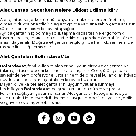
aletler düzenli şekilde saklanabilir ve kolayca taşınabilir.
Alet Çantası Seçerken Nelere Dikkat Edilmelidir?
Alet çantası seçerken ürünün dayanıklı malzemelerden üretilmiş
olması oldukça önemlidir. Sağlam gövde yapısına sahip çantalar uzun
süreli kullanım açısından avantaj sağlar.
Ayrıca çantanın iç bölme yapısı, taşıma kapasitesi ve ergonomik
tasarımı da seçim sırasında dikkat edilmesi gereken önemli faktörler
arasında yer alır. Doğru alet çantası seçildiğinde hem düzen hem de
taşınabilirlik sağlanmış olur.
Alet Çantaları Bolhırdavat’ta
Bolhırdavat
, farklı kullanım alanlarına uygun birçok alet çantası ve
takım çantası modelini kullanıcılarla buluşturur. Geniş ürün yelpazesi
sayesinde hem profesyonel ustalar hem de bireysel kullanıcılar ihtiyaç
duydukları alet taşıma çantalarını kolayca bulabilir.
Dayanıklı ve kaliteli alet çantalarını uygun fiyatlarla sunmayı
hedefleyen
Bolhırdavat
, çalışma alanlarında düzen ve pratik
kullanım sağlayan çözümler sunar. Alet çantaları kategorisinde yer
alan ürünleri inceleyerek ihtiyacınıza uygun modeli kolayca seçebilir
ve güvenle sipariş verebilirsiniz.