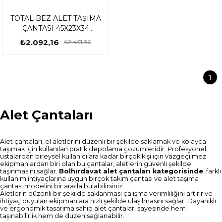
TOTAL BEZ ALET TAŞIMA
ÇANTASI 45X23X34
TZ452334
₺2.092,16
₺2.461,36
1
Alet Çantaları
Alet çantaları, el aletlerini düzenli bir şekilde saklamak ve kolayca
taşımak için kullanılan pratik depolama çözümleridir. Profesyonel
ustalardan bireysel kullanıcılara kadar birçok kişi için vazgeçilmez
ekipmanlardan biri olan bu çantalar, aletlerin güvenli şekilde
taşınmasını sağlar.
Bolhırdavat alet çantaları kategorisinde
, farklı
kullanım ihtiyaçlarına uygun birçok takım çantası ve alet taşıma
çantası modelini bir arada bulabilirsiniz.
Aletlerin düzenli bir şekilde saklanması çalışma verimliliğini artırır ve
ihtiyaç duyulan ekipmanlara hızlı şekilde ulaşılmasını sağlar. Dayanıklı
ve ergonomik tasarıma sahip alet çantaları sayesinde hem
taşınabilirlik hem de düzen sağlanabilir.