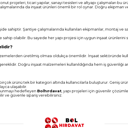
ut projeleri, ticari yapılar, sanayi tesisleri ve altyapı çalışmaları bu ürü
çalışmalarında da inşaat ürünleri önemli bir rol oynar. Doğru ekipman ve
eşide sahiptir. Şantiye çalışmalarında kullanılan ekipmanlar, montaj ve
e sahip olabilir. Bu sayede her yapı projesi için uygun inşaat ürünleri
lidir?
alzemelerden üretilmiş olması oldukça önemlidir. İnşaat sektöründe kulla
reklidir. Doğru inşaat malzemeleri kullanıldığında hem iş güvenliği art
n birçok ürünü tek bir kategori altında kullanıcılarla buluşturur. Geniş
layca ulaşabilir.
la sunmayı hedefleyen
Bolhırdavat
, yapı projeleri için güvenilir çözüml
r ve güvenle sipariş verebilirsiniz.