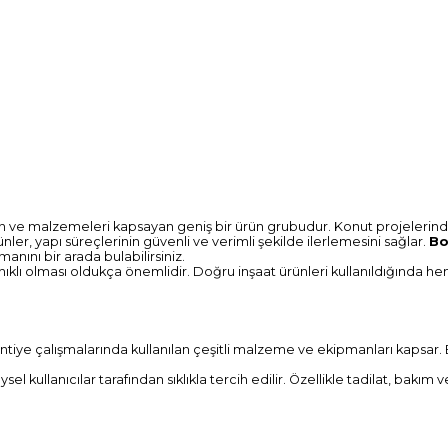
an ve malzemeleri kapsayan geniş bir ürün grubudur. Konut projelerinde
nler, yapı süreçlerinin güvenli ve verimli şekilde ilerlemesini sağlar.
Bo
anını bir arada bulabilirsiniz.
nıklı olması oldukça önemlidir. Doğru inşaat ürünleri kullanıldığında he
ntiye çalışmalarında kullanılan çeşitli malzeme ve ekipmanları kapsar. B
ullanıcılar tarafından sıklıkla tercih edilir. Özellikle tadilat, bakım ve