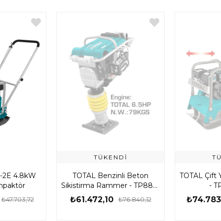
TÜKENDI
T
-2E 4.8kW
TOTAL Benzinli Beton
TOTAL Çift
mpaktör
Sikistirma Rammer - TP880-
- T
2E
₺61.472,10
₺74.783
₺47.703,72
₺76.840,12