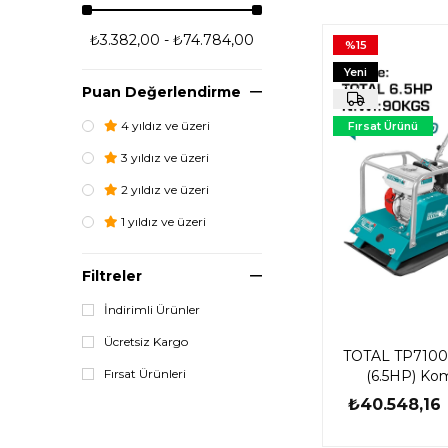
₺3.382,00 - ₺74.784,00
%15
Yeni
Puan Değerlendirme
Ürün
4 yıldız ve üzeri
Fırsat Ürünü
3 yıldız ve üzeri
2 yıldız ve üzeri
1 yıldız ve üzeri
Filtreler
İndirimli Ürünler
Ücretsiz Kargo
TOTAL TP7100
Fırsat Ürünleri
(6.5HP) Ko
₺40.548,16