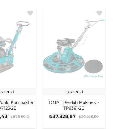
ÜKENDI
TÜKENDI
 Yönlü Kompaktör
TOTAL Perdah Makinesi -
P7125-2E
TP9361-2E
,43
₺37.328,87
₺87.980,51
₺56.558,90