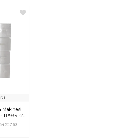
DI
 Makinesi
 - TP9361-2E-
4
₺4.227,63