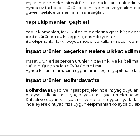
İnşaat malzemeleri birçok farklı alanda kullanılmaktadır. Kon
Ayrıca ev tadilatları, küçük onarım işlemleri ve yenileme 
güvenli şekilde tamamlanmasını sağlar.
Yapı Ekipmanları Çeşitleri
Yapı ekipmanları, farklı kullanım alanlarına göre birçok ç
destek ürünleri bu kategori içerisinde yer alır.
Bu ekipmanlar farklı boyut, model ve kullanım özelliklerin
İnşaat Ürünleri Seçerken Nelere Dikkat Edilme
İnşaat ürünleri seçerken ürünlerin dayanıklı ve kaliteli m
sağlamlığı açısından büyük önem taşır.
Ayrıca kullanım amacına uygun ürün seçimi yapılması da ge
İnşaat Ürünleri Bolhırdavat’ta
Bolhırdavat
, yapı ve inşaat projelerinde ihtiyaç duyula
bireysel kullanıcılar ihtiyaç duydukları inşaat ürünlerine ko
Kaliteli ve dayanıklı inşaat malzemelerini uygun fiyatlar
inceleyerek ihtiyacınıza uygun ekipmanları kolayca bulabili