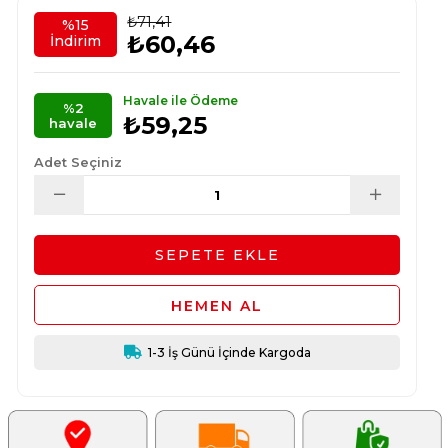
₺71,41
%
15
₺60,46
İndirim
Havale ile Ödeme
%2
₺59,25
havale
Adet Seçiniz
1-3 İş Günü İçinde Kargoda