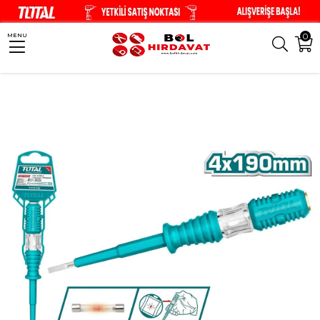
0
MENU
Anasayfa
El Aletleri
Tornavidalar
Total 190mm Kontrol Kalemi THT29