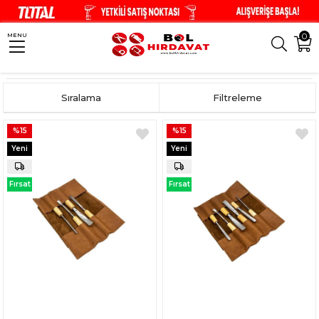
0
MENU
Anasayfa
Hobi Ürünleri
Ahşap Hobi
Iskarpela & Oyma Aletleri
Sıralama
Filtreleme
%15
%15
Yeni
Yeni
Ürün
Ürün
Fırsat
Fırsat
Ürünü
Ürünü