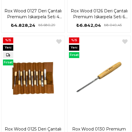
Rox Wood 0127 Deri Çantalı
Rox Wood 0126 Deri Çantalı
Premium Iskarpela Seti 4
Premium Iskarpela Seti 6
Parça 153Rox0127
Parça 153Rox0126
₺4.828,24
₺6.842,04
₺5.680,29
₺8.049,45
%15
%15
Yeni
Yeni
Ürün
Ürün
Fırsat
Ürünü
Fırsat
Ürünü
Rox Wood 0125 Deri Çantalı
Rox Wood 0130 Premium