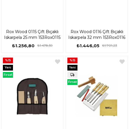
Rox Wood 0115 Çift Bıçaklı
Rox Wood 0116 Çift Bıçaklı
Iskarpela 25 mm 153Rox0115
Iskarpela 32 mm 153Rox0116
₺1.256,80
₺1.446,05
₺1.478,59
₺1.701,23
%15
%15
Yeni
Yeni
Ürün
Ürün
Fırsat
Ürünü
Fırsat
Ürünü