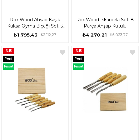
Rox Wood Ahşap Kaşık
Rox Wood Iskarpela Seti 8
Kuksa Oyma Bıçağı Seti 5
Parça Ahşap Kutulu
Parça Bez Çantalı
15399056
₺1.795,43
₺4.270,21
₺2.112,27
₺5.023,77
153Rox184506
%15
%15
Yeni
Yeni
Ürün
Ürün
Fırsat
Fırsat
Ürünü
Ürünü