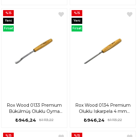
%15
%15
Yeni
Yeni
Ürün
Ürün
Fırsat
Fırsat
Ürünü
Ürünü
Rox Wood 0133 Premium
Rox Wood 0134 Premium
Bükülmüş Oluklu Oyma
Oluklu Iskarpela 4 mm
Iskarpela 10 mm 153Rox0133
153Rox0134
₺946,24
₺946,24
₺1.113,22
₺1.113,22
%15
%15