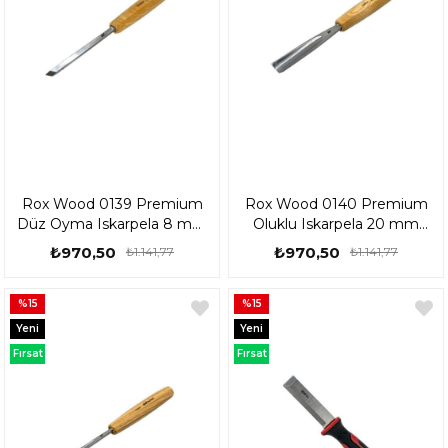
Rox Wood 0139 Premium
Rox Wood 0140 Premium
Düz Oyma Iskarpela 8 mm
Oluklu Iskarpela 20 mm
153Rox0139
153Rox0140
₺970,50
₺970,50
₺1.141,77
₺1.141,77
%15
%15
Yeni
Yeni
Ürün
Ürün
Fırsat
Fırsat
Ürünü
Ürünü