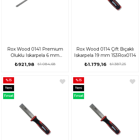
Rox Wood 0141 Premium
Rox Wood 0114 Çift Bıçaklı
Oluklu Iskarpela 6 mm
Iskarpela 19 mm 153Rox0114
153Rox0141
₺921,98
₺1.179,16
₺1.084,68
₺1.387,25
%15
%15
Yeni
Yeni
Ürün
Ürün
Fırsat
Fırsat
Ürünü
Ürünü