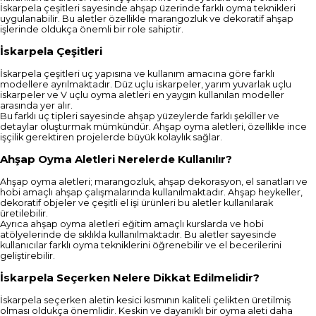
İskarpela çeşitleri sayesinde ahşap üzerinde farklı oyma teknikleri
uygulanabilir. Bu aletler özellikle marangozluk ve dekoratif ahşap
işlerinde oldukça önemli bir role sahiptir.
İskarpela Çeşitleri
İskarpela çeşitleri uç yapısına ve kullanım amacına göre farklı
modellere ayrılmaktadır. Düz uçlu iskarpeler, yarım yuvarlak uçlu
iskarpeler ve V uçlu oyma aletleri en yaygın kullanılan modeller
arasında yer alır.
Bu farklı uç tipleri sayesinde ahşap yüzeylerde farklı şekiller ve
detaylar oluşturmak mümkündür. Ahşap oyma aletleri, özellikle ince
işçilik gerektiren projelerde büyük kolaylık sağlar.
Ahşap Oyma Aletleri Nerelerde Kullanılır?
Ahşap oyma aletleri; marangozluk, ahşap dekorasyon, el sanatları ve
hobi amaçlı ahşap çalışmalarında kullanılmaktadır. Ahşap heykeller,
dekoratif objeler ve çeşitli el işi ürünleri bu aletler kullanılarak
üretilebilir.
Ayrıca ahşap oyma aletleri eğitim amaçlı kurslarda ve hobi
atölyelerinde de sıklıkla kullanılmaktadır. Bu aletler sayesinde
kullanıcılar farklı oyma tekniklerini öğrenebilir ve el becerilerini
geliştirebilir.
İskarpela Seçerken Nelere Dikkat Edilmelidir?
İskarpela seçerken aletin kesici kısmının kaliteli çelikten üretilmiş
olması oldukça önemlidir. Keskin ve dayanıklı bir oyma aleti daha