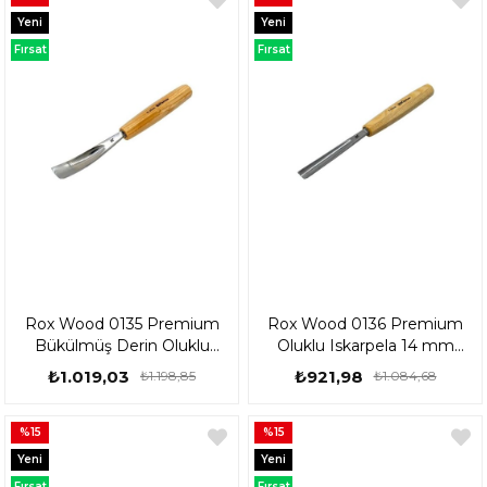
Yeni
Yeni
Ürün
Ürün
Fırsat
Fırsat
Ürünü
Ürünü
Rox Wood 0135 Premium
Rox Wood 0136 Premium
Bükülmüş Derin Oluklu
Oluklu Iskarpela 14 mm
Iskarpela 20 mm 153Rox0135
153Rox0136
₺1.019,03
₺921,98
₺1.198,85
₺1.084,68
%15
%15
Yeni
Yeni
Ürün
Ürün
Fırsat
Fırsat