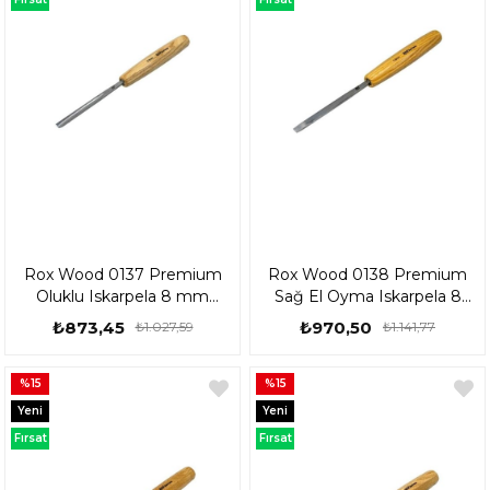
Ürünü
Ürünü
Rox Wood 0137 Premium
Rox Wood 0138 Premium
Oluklu Iskarpela 8 mm
Sağ El Oyma Iskarpela 8
153Rox0137
mm 153Rox0138
₺873,45
₺970,50
₺1.027,59
₺1.141,77
%15
%15
Yeni
Yeni
Ürün
Ürün
Fırsat
Fırsat
Ürünü
Ürünü