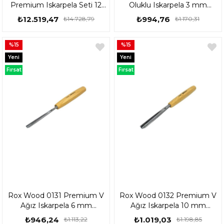
Premium Iskarpela Seti 12
Oluklu Iskarpela 3 mm
Parça 153Rox0125
153Rox0130
₺12.519,47
₺994,76
₺14.728,79
₺1.170,31
%15
%15
Yeni
Yeni
Ürün
Ürün
Fırsat
Fırsat
Ürünü
Ürünü
Rox Wood 0131 Premium V
Rox Wood 0132 Premium V
Ağız Iskarpela 6 mm
Ağız Iskarpela 10 mm
153Rox0131
153Rox0132
₺946,24
₺1.019,03
₺1.113,22
₺1.198,85