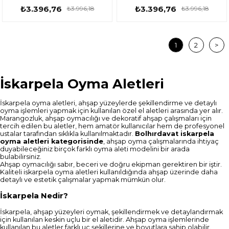
Yüzüklü Saplı Tokmak Tip
15399086
₺3.396,76
₺3.396,76
₺3.996,18
₺3.996,18
15399084
1
2
>
İskarpela Oyma Aletleri
İskarpela oyma aletleri, ahşap yüzeylerde şekillendirme ve detaylı
oyma işlemleri yapmak için kullanılan özel el aletleri arasında yer alır.
Marangozluk, ahşap oymacılığı ve dekoratif ahşap çalışmaları için
tercih edilen bu aletler, hem amatör kullanıcılar hem de profesyonel
ustalar tarafından sıklıkla kullanılmaktadır.
Bolhırdavat iskarpela
oyma aletleri kategorisinde
, ahşap oyma çalışmalarında ihtiyaç
duyabileceğiniz birçok farklı oyma aleti modelini bir arada
bulabilirsiniz.
Ahşap oymacılığı sabır, beceri ve doğru ekipman gerektiren bir iştir.
Kaliteli iskarpela oyma aletleri kullanıldığında ahşap üzerinde daha
detaylı ve estetik çalışmalar yapmak mümkün olur.
İskarpela Nedir?
İskarpela, ahşap yüzeyleri oymak, şekillendirmek ve detaylandırmak
için kullanılan keskin uçlu bir el aletidir. Ahşap oyma işlemlerinde
kullanılan bu aletler farklı uç şekillerine ve boyutlara sahip olabilir.