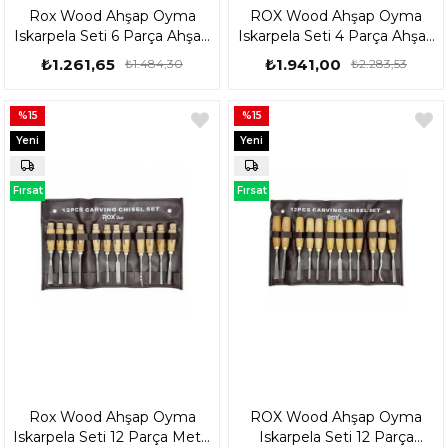
Rox Wood Ahşap Oyma
ROX Wood Ahşap Oyma
Iskarpela Seti 6 Parça Ahşap
Iskarpela Seti 4 Parça Ahşap
Kutulu 15399063
Kutulu 15399076
₺1.261,65
₺1.941,00
₺1.484,30
₺2.283,53
%15
%15
Yeni
Yeni
Ürün
Ürün
Fırsat
Fırsat
Ürünü
Ürünü
Rox Wood Ahşap Oyma
ROX Wood Ahşap Oyma
Iskarpela Seti 12 Parça Metal
Iskarpela Seti 12 Parça