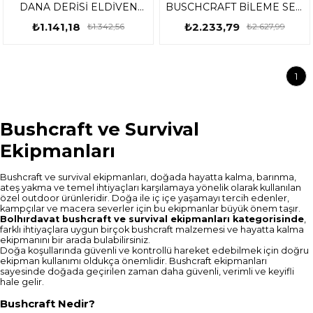
DANA DERİSİ ELDİVEN
BUSCHCRAFT BİLEME SETİ
NO:8 M 153ROX0161
153CAMP0120
₺1.141,18
₺2.233,79
₺1.342,56
₺2.627,99
1
Bushcraft ve Survival
Ekipmanları
Bushcraft ve survival ekipmanları, doğada hayatta kalma, barınma,
ateş yakma ve temel ihtiyaçları karşılamaya yönelik olarak kullanılan
özel outdoor ürünleridir. Doğa ile iç içe yaşamayı tercih edenler,
kampçılar ve macera severler için bu ekipmanlar büyük önem taşır.
Bolhırdavat bushcraft ve survival ekipmanları kategorisinde
,
farklı ihtiyaçlara uygun birçok bushcraft malzemesi ve hayatta kalma
ekipmanını bir arada bulabilirsiniz.
Doğa koşullarında güvenli ve kontrollü hareket edebilmek için doğru
ekipman kullanımı oldukça önemlidir. Bushcraft ekipmanları
sayesinde doğada geçirilen zaman daha güvenli, verimli ve keyifli
hale gelir.
Bushcraft Nedir?