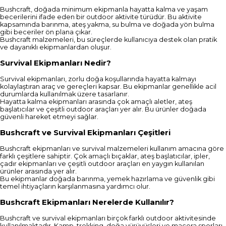
Bushcraft, doğada minimum ekipmanla hayatta kalma ve yaşam
becerilerini ifade eden bir outdoor aktivite türüdür. Bu aktivite
kapsamında barınma, ateş yakma, su bulma ve doğada yön bulma
gibi beceriler ön plana çıkar.
Bushcraft malzemeleri, bu süreçlerde kullanıcıya destek olan pratik
ve dayanıklı ekipmanlardan oluşur.
Survival Ekipmanları Nedir?
Survival ekipmanları, zorlu doğa koşullarında hayatta kalmayı
kolaylaştıran araç ve gereçleri kapsar. Bu ekipmanlar genellikle acil
durumlarda kullanılmak üzere tasarlanır.
Hayatta kalma ekipmanları arasında çok amaçlı aletler, ateş
başlatıcılar ve çeşitli outdoor araçları yer alır. Bu ürünler doğada
güvenli hareket etmeyi sağlar.
Bushcraft ve Survival Ekipmanları Çeşitleri
Bushcraft ekipmanları ve survival malzemeleri kullanım amacına göre
farklı çeşitlere sahiptir. Çok amaçlı bıçaklar, ateş başlatıcılar, ipler,
çadır ekipmanları ve çeşitli outdoor araçları en yaygın kullanılan
ürünler arasında yer alır.
Bu ekipmanlar doğada barınma, yemek hazırlama ve güvenlik gibi
temel ihtiyaçların karşılanmasına yardımcı olur.
Bushcraft Ekipmanları Nerelerde Kullanılır?
Bushcraft ve survival ekipmanları birçok farklı outdoor aktivitesinde
kullanılmaktadır. Kamp, trekking, doğa yürüyüşleri ve macera sporları