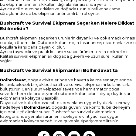
bu ekipmanların en sık kullanıldığı alanlar arasında yer alır.
Ayrıca acil durum hazırlıkları ve doğada uzun süreli konaklama
süreçlerinde de bu ekipmanlar önemli bir rol oynar.
Bushcraft ve Survival Ekipmanı Seçerken Nelere Dikkat
Edilmelidir?
Bushcraft ekipmanı seçerken ürünlerin dayanıklı ve çok amaçlı olması
oldukça önemlidir. Outdoor kullanım için tasarlanmış ekipmanlar zorlu
koşullara karşı daha dayanıklı olur.
Ayrıca taşınabilir ve pratik kullanım sunan ürünler tercih edilmelidir.
Kaliteli survival ekipmanları doğada güvenli ve uzun süreli kullanım
sağlar.
Bushcraft ve Survival Ekipmanları Bolhırdavat’ta
Bolhırdavat
, doğa aktivitelerinde ve hayatta kalma senaryolarında
kullanılabilecek birçok bushcraft ve survival ekipmanını kullanıcılarla
buluşturur. Geniş ürün yelpazesi sayesinde hem amatör doğa
severler hem de profesyonel outdoor kullanıcıları ihtiyaç duydukları
ekipmanlara kolayca ulaşabilir.
Dayanıklı ve kaliteli bushcraft ekipmanlarını uygun fiyatlarla sunmayı
hedefleyen
Bolhırdavat
, doğada güvenli ve konforlu bir deneyim
için pratik çözümler sunar. Bushcraft ve survival ekipmanları
kategorisinde yer alan ürünleri inceleyerek ihtiyacınıza uygun
ekipmanları kolayca seçebilir ve güvenle sipariş verebilirsiniz.