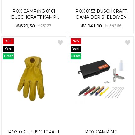
ROX CAMPİNG 0161
ROX 0153 BUSCHCRAFT
BUSCHCRAFT KAMP
DANA DERİSİ ELDİVEN
ORMAN KESESİ
NO:10 XL 153ROX0153
₺621,58
₺1.141,18
₺731,27
₺1.342,56
153CAMP0161
%15
%15
Yeni
Yeni
Ürün
Ürün
Fırsat
Fırsat
Ürünü
Ürünü
ROX 0161 BUSCHCRAFT
ROX CAMPİNG