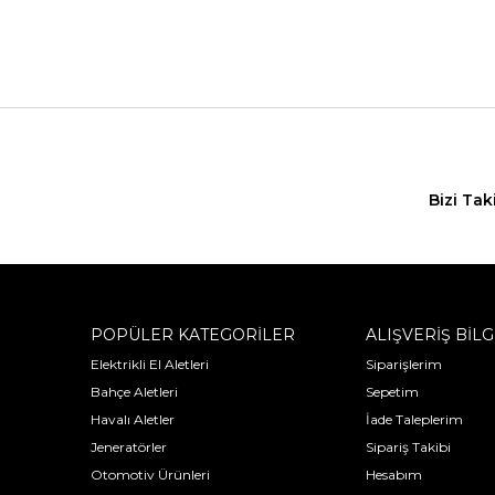
Bizi Tak
POPÜLER KATEGORİLER
ALIŞVERİŞ BİLG
Elektrikli El Aletleri
Siparişlerim
Bahçe Aletleri
Sepetim
Havalı Aletler
İade Taleplerim
Jeneratörler
Sipariş Takibi
Otomotiv Ürünleri
Hesabım