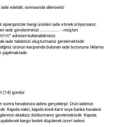
ade edebilir, sonrasında dilerseniz
 siparişinizde hangi ürünleri iade etmek istiyorsanız
deriminizi ....................... - müşteri
” adresini kullanabilirsiniz.
RKİYE
rak iade talebinizi oluşturmanız gerekmektedir.
ediğiniz ürünün karşısında bulunan iade butonuna tıklama
i yapılmaktadır.
t (14) gündür.
n sonra hesabınıza iadesi gerçekleşir. Ürün iadenizi
r. Kapıda nakit, kapıda kredi kartı veya banka havalesi
lgilerinizi eksiksiz doldurmanız gerekmektedir. Kapıda
uşabilecek kargo bedeli düşülerek ücret iadesi