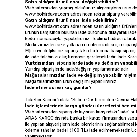
Satın aldığım ürünü nasıl değiştirebilirim?
Web sitemizden yapmış olduğunuz alışverişlerin ürün değ
www.bolhirdavat.com adresinden tekrar sipariş verebilirs
Satın aldığım ürünü nasıl iade edebilirim?
www.bolhirdavat.com adresinden satın aldığınız ürünlerin
ürünün karşısında bulunan iade butonuna tıklayarak iade ta
kodu numarasıyla yapabilirsiniz. Teslimat adresi olarak 
Merkezimizden size yollanan ürünlerin iadesi için sipari
Eğer üye değilseniz sipariş takip butonuna basıp sipari
ile iade talebinizi oluşturmanız gerekmektedir. İade Karg
Yurtdışından siparişlerde iade ve değişim yapabil
Yurtdışı siparişlerde iade/değişim yapılamamaktadır.
Mağazalarımızdan iade ve değişim yapabilir miyim
Mağazalarımızdan ürün değişimi yapabilirsiniz.
İade etme süresi kaç gündür?
Tüketici Kanunu'ndaki, "Sebep Göstermeden Cayma Hakkı" 
İade işlemlerinde kargo gönderi ücretlerini ben 
Web sitemizden sipariş detayınızın karışındaki "iade" bu
ARAS KARGO dışında başka bir kargo firmasından yaptığın
ile yapılan alışverişlerin iade işlemlerinin sağlanabilmes
ödeme tahsilat bedeli (100 TL) iade edilmemektedir. Ücre
yapılmaktadır.