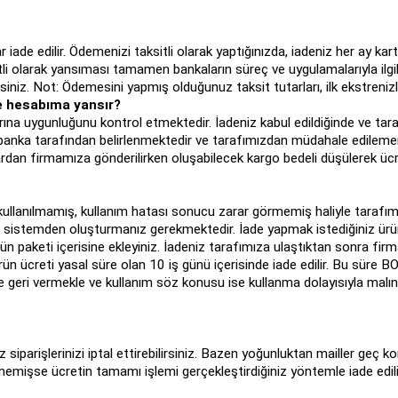
e edilir. Ödemenizi taksitli olarak yaptığınızda, iadeniz her ay kartın
itli olarak yansıması tamamen bankaların süreç ve uygulamalarıyla ilgil
ksiniz. Not: Ödemesini yapmış olduğunuz taksit tutarları, ilk ekstrenizle
e hesabıma yansır?
rına uygunluğunu kontrol etmektedir. İadeniz kabul edildiğinde ve tara
si banka tarafından belirlenmektedir ve tarafımızdan müdahale edilem
lardan firmamıza gönderilirken oluşabilecek kargo bedeli düşülerek ücr
 kullanılmamış, kullanım hatası sonucu zarar görmemiş haliyle tarafı
nizi sistemden oluşturmanız gerekmektedir. İade yapmak istediğiniz ürü
n paketi içerisine ekleyiniz. İadeniz tarafımıza ulaştıktan sonra firmam
ürün ücreti yasal süre olan 10 iş günü içerisinde iade edilir. Bu süre
le geri vermekle ve kullanım söz konusu ise kullanma dolayısıyla malı
 siparişlerinizi iptal ettirebilirsiniz. Bazen yoğunluktan mailler geç k
lmemişse ücretin tamamı işlemi gerçekleştirdiğiniz yöntemle iade edili