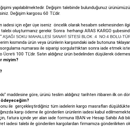
işimi yapılabilmektedir. Değişim talebinde bulunduğunuz ürünümüzü i
iniz. Değişim kargosu 60 TL'dir.
 iadesi için eğer üye iseniz öncelik olarak hesabım sekmesinden ilgili
lebi oluşturmanız gerekir. Sonra herhangi ARAS KARGO şubesinden iade gön
"
AŞAĞI SOKU MAHALLESİ SANAYİ SİTESİ BLOK :4 NO:4 BOLU-TÜ
şlerim kısmında ürün veya ürünlerin karşısındaki iade butonuna tıklaya
ş sorgulama numarası ile siparişi sorgulattıktan sonra iade etmek ist
o Ücreti 100 TL'dir. Satın aldığınız ürün bedelinden düşülerek ödemes
ir miyim?
?
maddesine göre, ürünü teslim aldığınız tarihten itibaren ilk on dör
mi ödeyeceğim?
tonu ile gerçekleştirdiğiniz tüm iadelerin kargo masrafları düşüldükte
ızda karşı ödeme ile gönderilen ürünlerin iadesi kabul edilmemektedi
i için, fatura içinde yer alan iade formuna IBAN ve Hesap Sahibi Adı bi
t iadesi talebi ile gönderilen kargolardan firmamıza gönderilirken ol