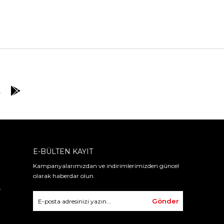
E-BÜLTEN KAYIT
Kampanyalarımızdan ve indirimlerimizden güncel
olarak haberdar olun.
r
Gönder