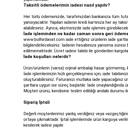
Taksitli ödemelerimin iadesi nasıl yapılır?
Her türlü ödemenizde, tarafımızdan bankanıza tüm tutar iad
yansıyacaktır. Yapılan iadenin kredi kartınıza her ay taks
alabilirsiniz. Ayrıca, ekstrenizde iade işlemini görebilece
İade işleminden ne kadar zaman sonra geri ödem
www.bolhirdavat.com iade ettiğiniz ürünlerin iade şartla
bilgilendirileceksiniz. İadenin hesabınıza yansıma süre
edilmemektedir. Ücret iadesi talebi ile gönderilen kargo
İade koşulları nelerdir?
Ürün/ürünlerin (varsa) orjinal ambalajı hasar görmemiş,
İade işlemlerinizin hızlı gerçekleşmesi için, iade talebi
oluşturabilirsiniz. Faturanızı mutlaka iade yapacağınız ürü
şartlara uygun ise süreç başlatılır. İade onaylandığında 
Müşteri ürünü, kendisine teslim edildiği andaki durumu i
Sipariş İptali
Değerli müşterilerimiz yanlış verdiğiniz veya vazgeçtiğiniz
ortaya çıkmaktadır. İptal işlemlerinde ürün kargoya veri
kesilerek iadesi yapılır.