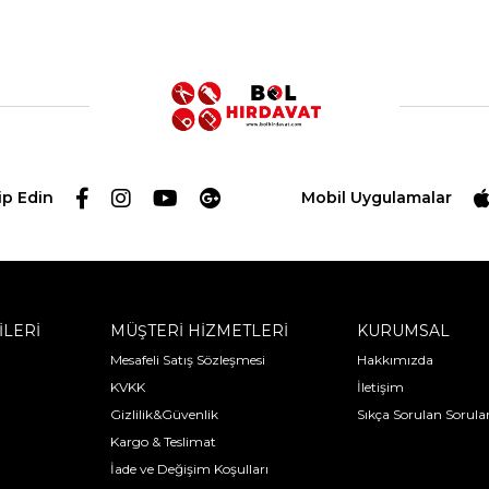
ip Edin
Mobil Uygulamalar
İLERİ
MÜŞTERİ HİZMETLERİ
KURUMSAL
Mesafeli Satış Sözleşmesi
Hakkımızda
KVKK
İletişim
Gizlilik&Güvenlik
Sıkça Sorulan Sorula
Kargo & Teslimat
İade ve Değişim Koşulları