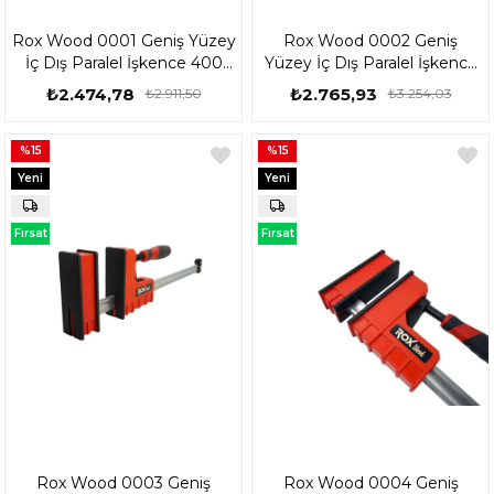
Rox Wood 0001 Geniş Yüzey
Rox Wood 0002 Geniş
İç Dış Paralel İşkence 400
Yüzey İç Dış Paralel İşkence
mm 153ROX0001
600 mm 153ROX0002
₺2.474,78
₺2.765,93
₺2.911,50
₺3.254,03
%15
%15
Yeni
Yeni
Ürün
Ürün
Fırsat
Fırsat
Ürünü
Ürünü
Rox Wood 0003 Geniş
Rox Wood 0004 Geniş