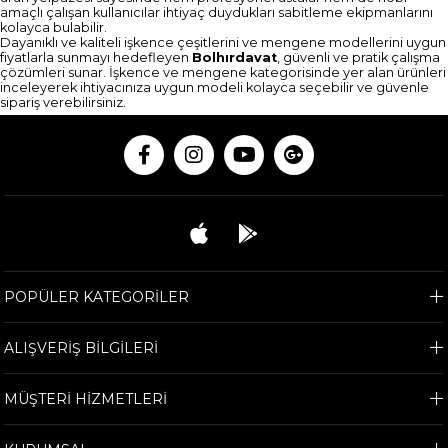
amaçlı çalışan kullanıcılar ihtiyaç duydukları sabitleme ekipmanlarını
kolayca bulabilir.
Dayanıklı ve kaliteli işkence çeşitlerini ve mengene modellerini uygun
fiyatlarla sunmayı hedefleyen
Bolhırdavat
, güvenli ve pratik çalışma
çözümleri sunar. İşkence ve mengene kategorisinde yer alan ürünleri
inceleyerek ihtiyacınıza uygun modeli kolayca seçebilir ve güvenle
sipariş verebilirsiniz.
POPÜLER KATEGORİLER
ALIŞVERİŞ BİLGİLERİ
MÜŞTERİ HİZMETLERİ