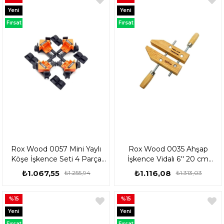
Yeni
Yeni
Ürün
Ürün
Fırsat
Fırsat
Ürünü
Ürünü
Rox Wood 0057 Mini Yaylı
Rox Wood 0035 Ahşap
Köşe İşkence Seti 4 Parça
İşkence Vidalı 6'' 20 cm
153ROX0057
153ROX0035
₺1.067,55
₺1.116,08
₺1.255,94
₺1.313,03
%15
%15
Yeni
Yeni
Ürün
Ürün
Fırsat
Fırsat