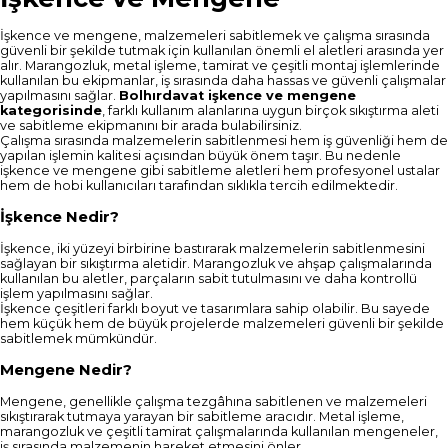
İşkence ve mengene, malzemeleri sabitlemek ve çalışma sırasında
güvenli bir şekilde tutmak için kullanılan önemli el aletleri arasında yer
alır. Marangozluk, metal işleme, tamirat ve çeşitli montaj işlemlerinde
kullanılan bu ekipmanlar, iş sırasında daha hassas ve güvenli çalışmalar
yapılmasını sağlar.
Bolhırdavat işkence ve mengene
kategorisinde
, farklı kullanım alanlarına uygun birçok sıkıştırma aleti
ve sabitleme ekipmanını bir arada bulabilirsiniz.
Çalışma sırasında malzemelerin sabitlenmesi hem iş güvenliği hem de
yapılan işlemin kalitesi açısından büyük önem taşır. Bu nedenle
işkence ve mengene gibi sabitleme aletleri hem profesyonel ustalar
hem de hobi kullanıcıları tarafından sıklıkla tercih edilmektedir.
İşkence Nedir?
İşkence, iki yüzeyi birbirine bastırarak malzemelerin sabitlenmesini
sağlayan bir sıkıştırma aletidir. Marangozluk ve ahşap çalışmalarında
kullanılan bu aletler, parçaların sabit tutulmasını ve daha kontrollü
işlem yapılmasını sağlar.
İşkence çeşitleri farklı boyut ve tasarımlara sahip olabilir. Bu sayede
hem küçük hem de büyük projelerde malzemeleri güvenli bir şekilde
sabitlemek mümkündür.
Mengene Nedir?
Mengene, genellikle çalışma tezgâhına sabitlenen ve malzemeleri
sıkıştırarak tutmaya yarayan bir sabitleme aracıdır. Metal işleme,
marangozluk ve çeşitli tamirat çalışmalarında kullanılan mengeneler,
iş sırasında malzemenin hareket etmesini önler.