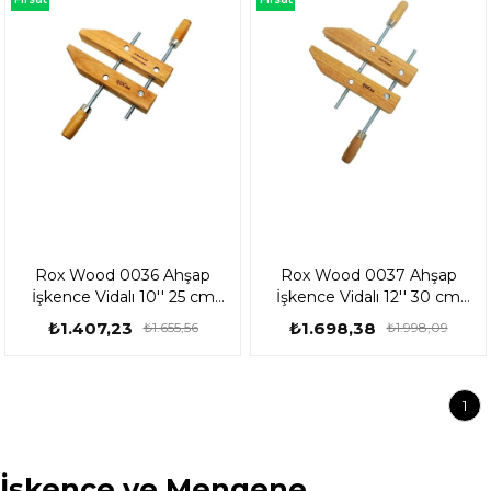
Ürünü
Ürünü
Rox Wood 0036 Ahşap
Rox Wood 0037 Ahşap
İşkence Vidalı 10'' 25 cm
İşkence Vidalı 12'' 30 cm
153ROX0036
153ROX0037
₺1.407,23
₺1.698,38
₺1.655,56
₺1.998,09
1
İşkence ve Mengene