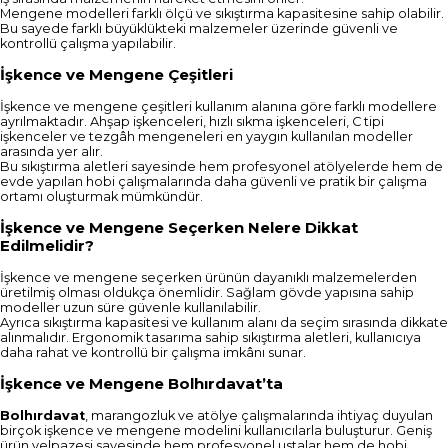
Mengene modelleri farklı ölçü ve sıkıştırma kapasitesine sahip olabilir.
Bu sayede farklı büyüklükteki malzemeler üzerinde güvenli ve
kontrollü çalışma yapılabilir.
İşkence ve Mengene Çeşitleri
İşkence ve mengene çeşitleri kullanım alanına göre farklı modellere
ayrılmaktadır. Ahşap işkenceleri, hızlı sıkma işkenceleri, C tipi
işkenceler ve tezgâh mengeneleri en yaygın kullanılan modeller
arasında yer alır.
Bu sıkıştırma aletleri sayesinde hem profesyonel atölyelerde hem de
evde yapılan hobi çalışmalarında daha güvenli ve pratik bir çalışma
ortamı oluşturmak mümkündür.
İşkence ve Mengene Seçerken Nelere Dikkat
Edilmelidir?
İşkence ve mengene seçerken ürünün dayanıklı malzemelerden
üretilmiş olması oldukça önemlidir. Sağlam gövde yapısına sahip
modeller uzun süre güvenle kullanılabilir.
Ayrıca sıkıştırma kapasitesi ve kullanım alanı da seçim sırasında dikkate
alınmalıdır. Ergonomik tasarıma sahip sıkıştırma aletleri, kullanıcıya
daha rahat ve kontrollü bir çalışma imkânı sunar.
İşkence ve Mengene Bolhırdavat’ta
Bolhırdavat
, marangozluk ve atölye çalışmalarında ihtiyaç duyulan
birçok işkence ve mengene modelini kullanıcılarla buluşturur. Geniş
ürün yelpazesi sayesinde hem profesyonel ustalar hem de hobi