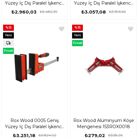
Yüzey İç Dış Paralel İşkence
Yüzey İç Dış Paralel İşkence
800 mm 153ROX0003
1000 mm 153ROX0004
₺2.960,03
₺3.057,08
₺3.482,39
₺3.596,56
%15
%15
Yeni
Yeni
Ürün
Ürün
Fırsat
Ürünü
Fırsat
Ürünü
Rox Wood 0005 Geniş
Rox Wood Alüminyum Köşe
Yüzey İç Dış Paralel İşkence
Mengenesi 153ROX0018
1200 mm 153ROX0005
₺3.251,18
₺279,02
₺3.824,92
₺328,26