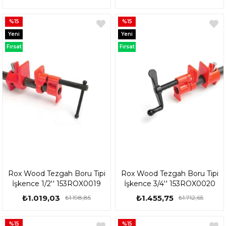
%15
%15
Yeni
Yeni
Ürün
Ürün
Fırsat
Fırsat
Ürünü
Ürünü
Rox Wood Tezgah Boru Tipi
Rox Wood Tezgah Boru Tipi
İşkence 1/2'' 153ROX0019
İşkence 3/4'' 153ROX0020
₺1.019,03
₺1.455,75
₺1.198,85
₺1.712,65
%15
%15