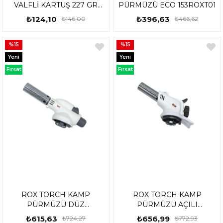
VALFLİ KARTUŞ 227 GR
PÜRMÜZÜ ECO 153ROXT01
153ROX6326
₺124,10
₺396,63
₺146,00
₺466,62
%15
%15
Yeni
Yeni
Ürün
Ürün
Fırsat
Fırsat
Ürünü
Ürünü
ROX TORCH KAMP
ROX TORCH KAMP
PÜRMÜZÜ DÜZ
PÜRMÜZÜ AÇILI
153ROXT02AF
153ROXT05AF
₺615,63
₺656,99
₺724,27
₺772,93