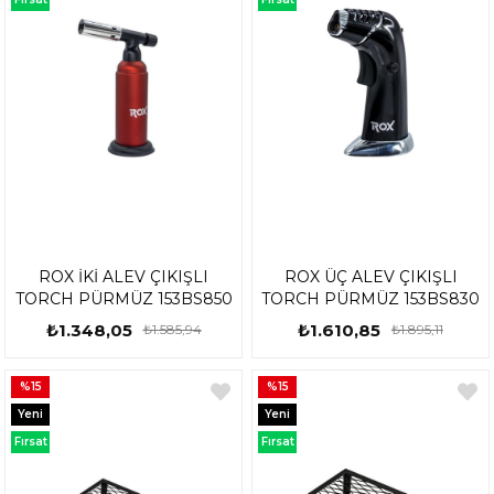
Ürünü
Ürünü
ROX İKİ ALEV ÇIKIŞLI
ROX ÜÇ ALEV ÇIKIŞLI
TORCH PÜRMÜZ 153BS850
TORCH PÜRMÜZ 153BS830
₺1.348,05
₺1.610,85
₺1.585,94
₺1.895,11
%15
%15
Yeni
Yeni
Ürün
Ürün
Fırsat
Fırsat
Ürünü
Ürünü