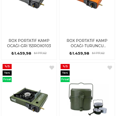
ROX PORTATİF KAMP
ROX PORTATİF KAMP
OCAĞI-GRİ 153ROX0103
OCAĞI-TURUNCU
153ROX0189
₺1.459,98
₺1.459,98
₺1.717,62
₺1.717,62
%15
%15
Yeni
Yeni
Ürün
Ürün
Fırsat
Fırsat
Ürünü
Ürünü