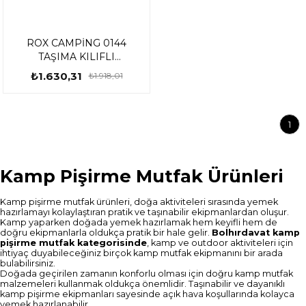
ROX CAMPİNG 0144
TAŞIMA KILIFLI
ALÜMİNYUM MATARA KAP
₺1.630,31
₺1.918,01
SETİ 153CAMP0144
1
Kamp Pişirme Mutfak Ürünleri
Kamp pişirme mutfak ürünleri, doğa aktiviteleri sırasında yemek
hazırlamayı kolaylaştıran pratik ve taşınabilir ekipmanlardan oluşur.
Kamp yaparken doğada yemek hazırlamak hem keyifli hem de
doğru ekipmanlarla oldukça pratik bir hale gelir.
Bolhırdavat kamp
pişirme mutfak kategorisinde
, kamp ve outdoor aktiviteleri için
ihtiyaç duyabileceğiniz birçok kamp mutfak ekipmanını bir arada
bulabilirsiniz.
Doğada geçirilen zamanın konforlu olması için doğru kamp mutfak
malzemeleri kullanmak oldukça önemlidir. Taşınabilir ve dayanıklı
kamp pişirme ekipmanları sayesinde açık hava koşullarında kolayca
yemek hazırlanabilir.