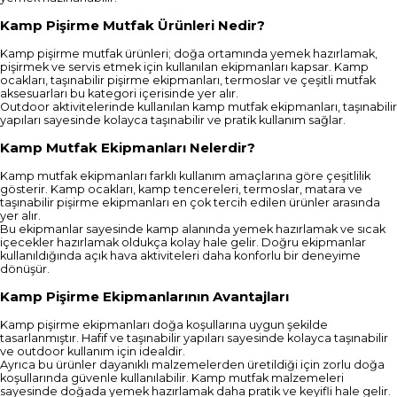
Kamp Pişirme Mutfak Ürünleri Nedir?
Kamp pişirme mutfak ürünleri; doğa ortamında yemek hazırlamak,
pişirmek ve servis etmek için kullanılan ekipmanları kapsar. Kamp
ocakları, taşınabilir pişirme ekipmanları, termoslar ve çeşitli mutfak
aksesuarları bu kategori içerisinde yer alır.
Outdoor aktivitelerinde kullanılan kamp mutfak ekipmanları, taşınabilir
yapıları sayesinde kolayca taşınabilir ve pratik kullanım sağlar.
Kamp Mutfak Ekipmanları Nelerdir?
Kamp mutfak ekipmanları farklı kullanım amaçlarına göre çeşitlilik
gösterir. Kamp ocakları, kamp tencereleri, termoslar, matara ve
taşınabilir pişirme ekipmanları en çok tercih edilen ürünler arasında
yer alır.
Bu ekipmanlar sayesinde kamp alanında yemek hazırlamak ve sıcak
içecekler hazırlamak oldukça kolay hale gelir. Doğru ekipmanlar
kullanıldığında açık hava aktiviteleri daha konforlu bir deneyime
dönüşür.
Kamp Pişirme Ekipmanlarının Avantajları
Kamp pişirme ekipmanları doğa koşullarına uygun şekilde
tasarlanmıştır. Hafif ve taşınabilir yapıları sayesinde kolayca taşınabilir
ve outdoor kullanım için idealdir.
Ayrıca bu ürünler dayanıklı malzemelerden üretildiği için zorlu doğa
koşullarında güvenle kullanılabilir. Kamp mutfak malzemeleri
sayesinde doğada yemek hazırlamak daha pratik ve keyifli hale gelir.