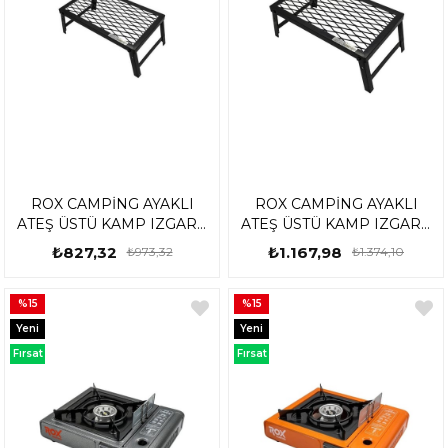
ROX CAMPİNG AYAKLI
ROX CAMPİNG AYAKLI
ATEŞ ÜSTÜ KAMP IZGARA
ATEŞ ÜSTÜ KAMP IZGARA
LARGE 153CAMP0221
X-LARGE 153CAMP0222
₺827,32
₺1.167,98
₺973,32
₺1.374,10
%15
%15
Yeni
Yeni
Ürün
Ürün
Fırsat
Fırsat
Ürünü
Ürünü