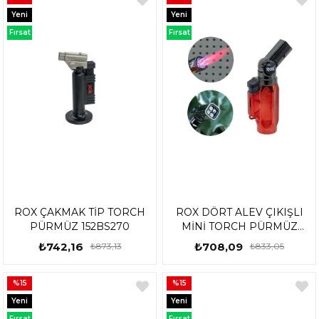
Yeni
Yeni
Ürün
Ürün
Fırsat
Fırsat
Ürünü
Ürünü
ROX ÇAKMAK TİP TORCH
ROX DÖRT ALEV ÇIKIŞLI
PÜRMÜZ 152BS270
MİNİ TORCH PÜRMÜZ
153BS106
₺742,16
₺708,09
₺873,13
₺833,05
%15
%15
Yeni
Yeni
Ürün
Ürün
Fırsat
Fırsat