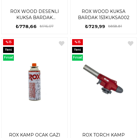
ROX WOOD DESENLİ
ROX WOOD KUKSA
KUKSA BARDAK
BARDAK 153KUKSA002
153KUKSA001
₺778,66
₺729,99
₺916,07
₺858,81
%15
%15
Yeni
Yeni
Ürün
Ürün
Fırsat
Fırsat
Ürünü
Ürünü
ROX KAMP OCAK GAZI
ROX TORCH KAMP