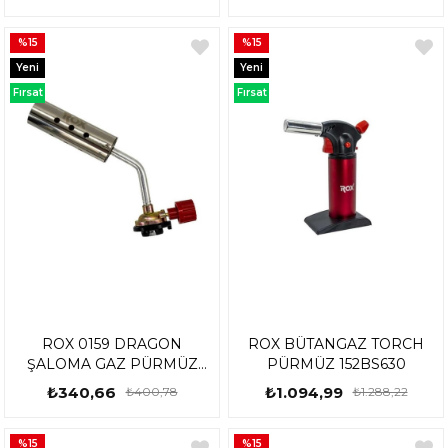
%15
%15
Yeni
Yeni
Ürün
Ürün
Fırsat
Fırsat
Ürünü
Ürünü
ROX 0159 DRAGON
ROX BÜTANGAZ TORCH
ŞALOMA GAZ PÜRMÜZ
PÜRMÜZ 152BS630
BAŞLIĞI
₺340,66
₺1.094,99
₺400,78
₺1.288,22
%15
%15