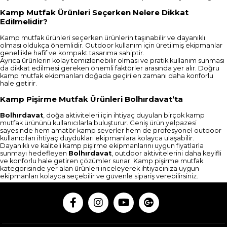
Kamp Mutfak Ürünleri Seçerken Nelere Dikkat
Edilmelidir?
Kamp mutfak ürünleri seçerken ürünlerin taşınabilir ve dayanıklı
olması oldukça önemlidir. Outdoor kullanım için üretilmiş ekipmanlar
genellikle hafif ve kompakt tasarıma sahiptir.
Ayrıca ürünlerin kolay temizlenebilir olması ve pratik kullanım sunması
da dikkat edilmesi gereken önemli faktörler arasında yer alır. Doğru
kamp mutfak ekipmanları doğada geçirilen zamanı daha konforlu
hale getirir.
Kamp Pişirme Mutfak Ürünleri Bolhırdavat’ta
Bolhırdavat
, doğa aktiviteleri için ihtiyaç duyulan birçok kamp
mutfak ürününü kullanıcılarla buluşturur. Geniş ürün yelpazesi
sayesinde hem amatör kamp severler hem de profesyonel outdoor
kullanıcıları ihtiyaç duydukları ekipmanlara kolayca ulaşabilir.
Dayanıklı ve kaliteli kamp pişirme ekipmanlarını uygun fiyatlarla
sunmayı hedefleyen
Bolhırdavat
, outdoor aktivitelerini daha keyifli
ve konforlu hale getiren çözümler sunar. Kamp pişirme mutfak
kategorisinde yer alan ürünleri inceleyerek ihtiyacınıza uygun
ekipmanları kolayca seçebilir ve güvenle sipariş verebilirsiniz.