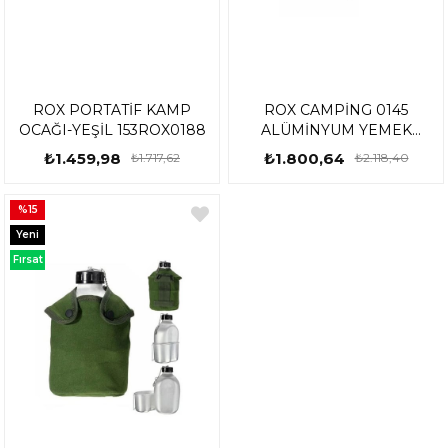
ROX PORTATİF KAMP
ROX CAMPİNG 0145
OCAĞI-YEŞİL 153ROX0188
ALÜMİNYUM YEMEK
PİŞİRME SEFER TASI SETİ
₺1.459,98
₺1.800,64
₺1.717,62
₺2.118,40
153CAMP0145
%15
Yeni
Ürün
Fırsat
Ürünü