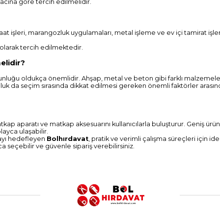
acına göre tercih edilmelidir.
aat işleri, marangozluk uygulamaları, metal işleme ve ev içi tamirat işlem
olarak tercih edilmektedir.
elidir?
uğu oldukça önemlidir. Ahşap, metal ve beton gibi farklı malzemeler i
luk da seçim sırasında dikkat edilmesi gereken önemli faktörler arasınd
 matkap aparatı ve matkap aksesuarını kullanıcılarla buluşturur. Geniş 
layca ulaşabilir.
nmayı hedefleyen
Bolhırdavat
, pratik ve verimli çalışma süreçleri için 
 seçebilir ve güvenle sipariş verebilirsiniz.