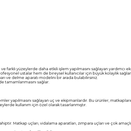
 ve farklı yüzeylerde daha etkili işlem yapılmasını sağlayan yardımcı e
fesyonel ustalar hem de bireysel kullanıcılar için büyük kolaylık sağlar
rı ve delme aparatı modelini bir arada bulabilirsiniz.
kilde tamamlanmasını sağlar.
lemler yapılmasını sağlayan uç ve ekipmanlardır. Bu ürünler, matkapları
eylerde kullanım için özel olarak tasarlanmıştır.
ahiptir. Matkap uçları, vidalama aparatları, zımpara uçları ve çok amaçl