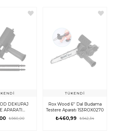
ÜKENDI
TÜKENDI
OD DEKUPAJ
Rox Wood 6'' Dal Budama
E APARATI
Testere Aparatı 153ROX0270
ROX0257
00
₺460,99
₺560,00
₺542,34