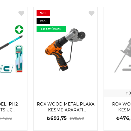
%15
Yeni
Ürün
Fırsat Ürünü
T
ELİ PH2
ROX WOOD METAL PLAKA
ROX WO
TS UÇ
KESME APARATI
KESM
PH200
153ROX0185
153
₺692,75
₺476,
₺142,72
₺815,00