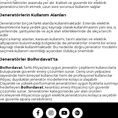
önemli faktörler arasında yer alır. Kaliteli ve güvenilir bir elektrik
jeneratörü tercih etmek, uzun süre sorunsuz kullanım sağlar.
Jeneratörlerin Kullanım Alanları
Jeneratörler birçok farklı alanda kullanılmaktadır. Evlerde elektrik
kesintilerine karşı yedek güç kaynağı olarak kullanılmasının yanı sıra, iş
yerlerinde, şantiyelerde ve açık alan etkinliklerinde de sıkça tercih
edilir.
Ayrıca kamp alanları, karavan kullanımı, tarım alanları ve elektrik
altyapısının bulunmadığı bölgelerde de jeneratörler önemli bir enerji
kaynağı olarak kullanılmaktadır. Bu nedenle doğru jeneratör modelini
seçmek kullanım verimliliği açısından oldukça önemlidir.
Jeneratörler Bolhırdavat’ta
Bolhırdavat
, farklı ihtiyaçlara uygun jeneratör çeşitlerini kullanıcılarla
buluşturarak güvenilir enerji çözümleri sunar. Geniş ürün yelpazesi
sayesinde hem bireysel kullanıcılar hem de profesyonel kullanıcılar
ihtiyaç duydukları jeneratör modellerine kolayca ulaşabilir.
Dayanıklı ve yüksek performanslı jeneratörleri uygun fiyatlarla sunmayı
hedefleyen
Bolhırdavat
, kesintisiz enerji ihtiyacınız için güvenilir
çözümler sunar. Jeneratörler kategorisinde yer alan ürünleri
inceleyerek ihtiyacınıza uygun elektrik jeneratörünü kolayca seçebilir
ve güvenle sipariş verebilirsiniz.