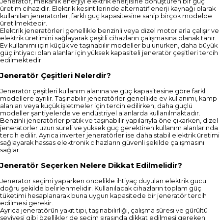
Jeneratör, mekanik enerjiyi elektrik enerjisine dönüştüren bir güç
üretim cihazıdır. Elektrik kesintilerinde alternatif enerji kaynağı olarak
kullanılan jeneratörler, farklı güç kapasitesine sahip birçok modelde
üretilmektedir.
Elektrik jeneratörleri genellikle benzinli veya dizel motorlarla çalışır ve
elektrik üretimini sağlayarak çeşitli cihazların çalışmasına olanak tanır.
Ev kullanımı için küçük ve taşınabilir modeller bulunurken, daha büyük
güç ihtiyacı olan alanlar için yüksek kapasiteli jeneratör çeşitleri tercih
edilmektedir.
Jeneratör Çeşitleri Nelerdir?
Jeneratör çeşitleri kullanım alanına ve güç kapasitesine göre farklı
modellere ayrılır. Taşınabilir jeneratörler genellikle ev kullanımı, kamp
alanları veya küçük işletmeler için tercih edilirken, daha güçlü
modeller şantiyelerde ve endüstriyel alanlarda kullanılmaktadır.
Benzinli jeneratörler pratik ve taşınabilir yapılarıyla öne çıkarken, dizel
jeneratörler uzun süreli ve yüksek güç gerektiren kullanım alanlarında
tercih edilir. Ayrıca inverter jeneratörler ise daha stabil elektrik üretimi
sağlayarak hassas elektronik cihazların güvenli şekilde çalışmasını
sağlar.
Jeneratör Seçerken Nelere Dikkat Edilmelidir?
Jeneratör seçimi yaparken öncelikle ihtiyaç duyulan elektrik gücü
doğru şekilde belirlenmelidir. Kullanılacak cihazların toplam güç
tüketimi hesaplanarak buna uygun kapasitede bir jeneratör tercih
edilmesi gerekir.
Ayrıca jeneratörün yakıt tipi, taşınabilirliği, çalışma süresi ve gürültü
seviyesi gibi özellikler de seçim sırasında dikkat edilmesi gereken