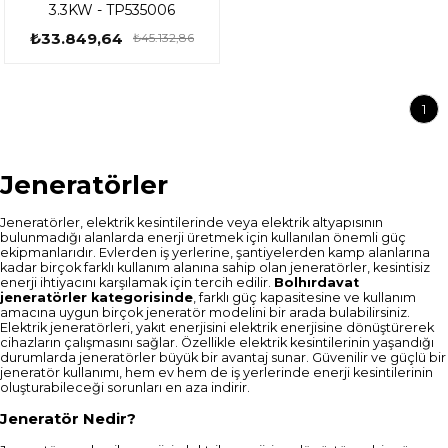
3.3KW - TP535006
₺33.849,64
₺45.132,86
1
Jeneratörler
Jeneratörler, elektrik kesintilerinde veya elektrik altyapısının
bulunmadığı alanlarda enerji üretmek için kullanılan önemli güç
ekipmanlarıdır. Evlerden iş yerlerine, şantiyelerden kamp alanlarına
kadar birçok farklı kullanım alanına sahip olan jeneratörler, kesintisiz
enerji ihtiyacını karşılamak için tercih edilir.
Bolhırdavat
jeneratörler kategorisinde
, farklı güç kapasitesine ve kullanım
amacına uygun birçok jeneratör modelini bir arada bulabilirsiniz.
Elektrik jeneratörleri, yakıt enerjisini elektrik enerjisine dönüştürerek
cihazların çalışmasını sağlar. Özellikle elektrik kesintilerinin yaşandığı
durumlarda jeneratörler büyük bir avantaj sunar. Güvenilir ve güçlü bir
jeneratör kullanımı, hem ev hem de iş yerlerinde enerji kesintilerinin
oluşturabileceği sorunları en aza indirir.
Jeneratör Nedir?