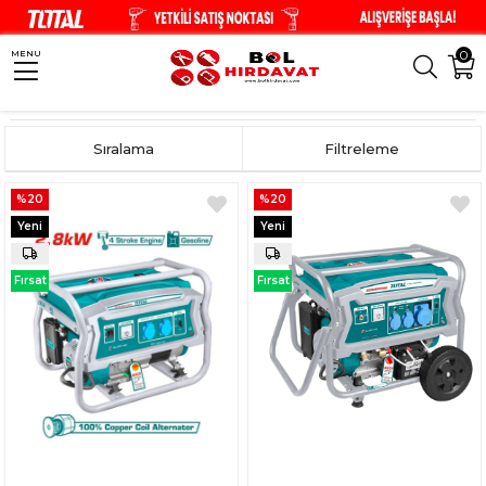
0
MENU
Anasayfa
Jeneratörler
Sıralama
Filtreleme
%20
%20
Yeni
Yeni
Ürün
Ürün
Fırsat
Fırsat
Ürünü
Ürünü