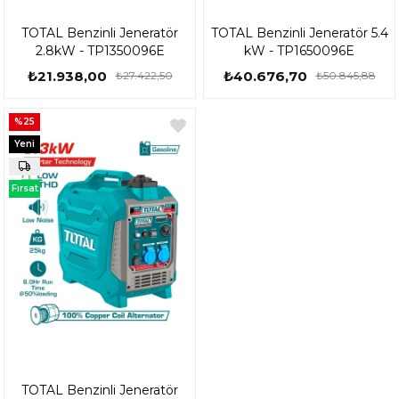
TOTAL Benzinli Jeneratör
TOTAL Benzinli Jeneratör 5.4
2.8kW - TP1350096E
kW - TP1650096E
₺21.938,00
₺40.676,70
₺27.422,50
₺50.845,88
%25
Yeni
Ürün
Fırsat
Ürünü
TOTAL Benzinli Jeneratör