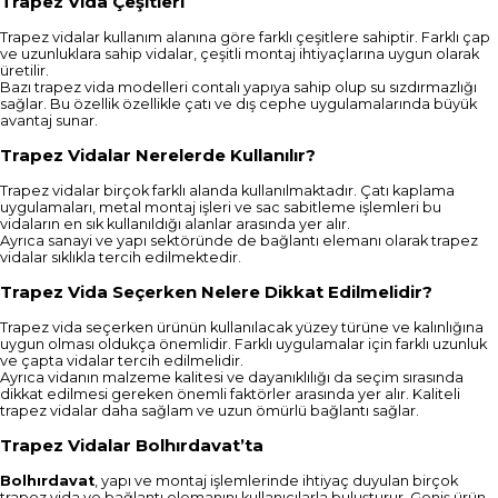
Trapez Vida Çeşitleri
Trapez vidalar kullanım alanına göre farklı çeşitlere sahiptir. Farklı çap
ve uzunluklara sahip vidalar, çeşitli montaj ihtiyaçlarına uygun olarak
üretilir.
Bazı trapez vida modelleri contalı yapıya sahip olup su sızdırmazlığı
sağlar. Bu özellik özellikle çatı ve dış cephe uygulamalarında büyük
avantaj sunar.
Trapez Vidalar Nerelerde Kullanılır?
Trapez vidalar birçok farklı alanda kullanılmaktadır. Çatı kaplama
uygulamaları, metal montaj işleri ve sac sabitleme işlemleri bu
vidaların en sık kullanıldığı alanlar arasında yer alır.
Ayrıca sanayi ve yapı sektöründe de bağlantı elemanı olarak trapez
vidalar sıklıkla tercih edilmektedir.
Trapez Vida Seçerken Nelere Dikkat Edilmelidir?
Trapez vida seçerken ürünün kullanılacak yüzey türüne ve kalınlığına
uygun olması oldukça önemlidir. Farklı uygulamalar için farklı uzunluk
ve çapta vidalar tercih edilmelidir.
Ayrıca vidanın malzeme kalitesi ve dayanıklılığı da seçim sırasında
dikkat edilmesi gereken önemli faktörler arasında yer alır. Kaliteli
trapez vidalar daha sağlam ve uzun ömürlü bağlantı sağlar.
Trapez Vidalar Bolhırdavat’ta
Bolhırdavat
, yapı ve montaj işlemlerinde ihtiyaç duyulan birçok
trapez vida ve bağlantı elemanını kullanıcılarla buluşturur. Geniş ürün