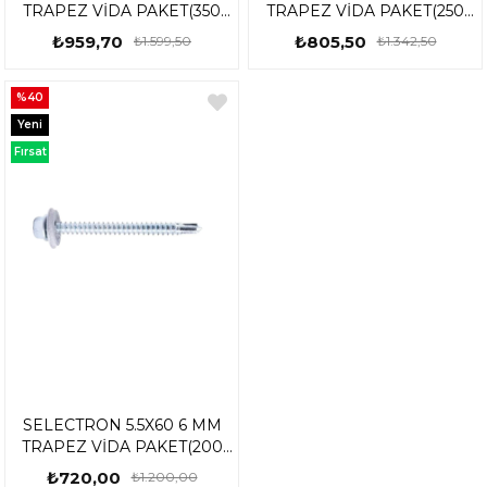
TRAPEZ VİDA PAKET(350
TRAPEZ VİDA PAKET(250
ADET)
ADET)
₺959,70
₺805,50
₺1.599,50
₺1.342,50
%40
Yeni
Ürün
Fırsat
Ürünü
SELECTRON 5.5X60 6 MM
TRAPEZ VİDA PAKET(200
ADET)
₺720,00
₺1.200,00