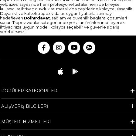
yelpazesi sayesinde hem profesyonel ustalar hem de bireysel
kullanıcılar ihtiyaç duydukları metal vida çeşitlerine kolayca ulaşabilir.
Dayanıklı ve kaliteli trapez vidaları uygun fiyatlarla sunmayı
hedefleyen
Bolhırdavat
, sağlam ve güvenilir bağlantı çözümleri
sunar. Trapez vidalar kategorisinde yer alan ürünleri inceleyerek
ihtiyacınıza uygun modeli kolayca seçebilir ve güvenle sipariş
verebilirsiniz.
POPÜLER KATEGORİLER
ALIŞVERİŞ BİLGİLERİ
MÜŞTERİ HİZMETLERİ