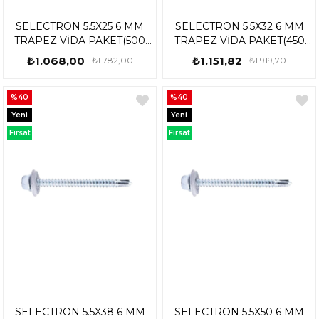
SELECTRON 5.5X25 6 MM
SELECTRON 5.5X32 6 MM
TRAPEZ VİDA PAKET(500
TRAPEZ VİDA PAKET(450
ADET)
ADET)
₺1.068,00
₺1.151,82
₺1.782,00
₺1.919,70
%40
%40
Yeni
Yeni
Ürün
Ürün
Fırsat
Fırsat
Ürünü
Ürünü
SELECTRON 5.5X38 6 MM
SELECTRON 5.5X50 6 MM