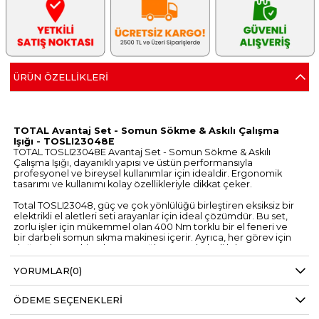
ÜRÜN ÖZELLIKLERI
TOTAL Avantaj Set - Somun Sökme & Askılı Çalışma
Işığı - TOSLI23048E
TOTAL TOSLI23048E Avantaj Set - Somun Sökme & Askılı
Çalışma Işığı, dayanıklı yapısı ve üstün performansıyla
profesyonel ve bireysel kullanımlar için idealdir. Ergonomik
tasarımı ve kullanımı kolay özellikleriyle dikkat çeker.
Total TOSLI23048, güç ve çok yönlülüğü birleştiren eksiksiz bir
elektrikli el aletleri seti arayanlar için ideal çözümdür. Bu set,
zorlu işler için mükemmel olan 400 Nm torklu bir el feneri ve
bir darbeli somun sıkma makinesi içerir. Ayrıca, her görev için
doğru alete sahip olmanızı sağlayan 10 darbeli lokma
anahtardan oluşan bir set içerir.
İki pil ve bir şarj cihazıyla kesintisiz çalışabilecek ve elektriğin
YORUMLAR
(0)
her zaman hazır olmasını sağlayacaksınız. Tornavida ucu
adaptörü ve birlikte verilen 10 Philips ucu, ev onarımlarından
ÖDEME SEÇENEKLERI
daha karmaşık işlere kadar çok çeşitli projelerin üstesinden
gelmenize olanak tanır.