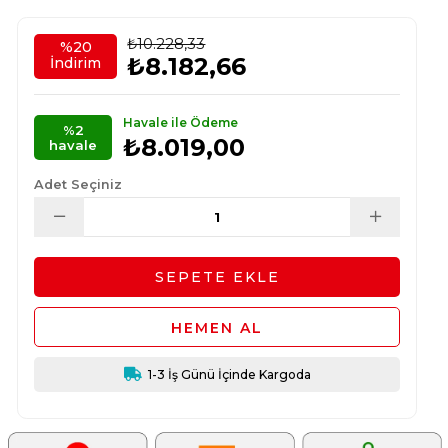
₺10.228,33
%
20
₺8.182,66
İndirim
Havale ile Ödeme
%2
₺8.019,00
havale
Adet Seçiniz
1-3 İş Günü İçinde Kargoda