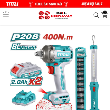
0
MENU
Anasayfa
El Aletleri
Akülü El Aletleri
TOTAL Avantaj Set - Somun Sökme