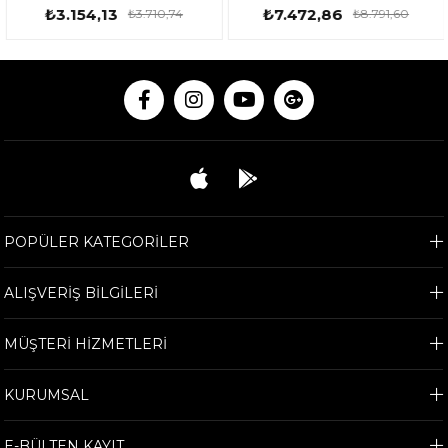
₺3.154,13
₺7.472,86
₺3.710,74
₺8.791,60
POPÜLER KATEGORİLER
ALIŞVERİŞ BİLGİLERİ
MÜŞTERİ HİZMETLERİ
KURUMSAL
E-BÜLTEN KAYIT