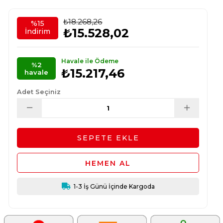
₺18.268,26
%
15
₺15.528,02
İndirim
Havale ile Ödeme
%2
₺15.217,46
havale
Adet Seçiniz
1-3 İş Günü İçinde Kargoda