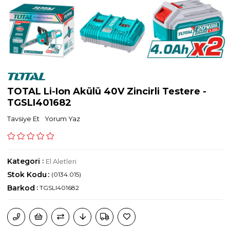
TOTAL Li-Ion Akülü 40V Zincirli Testere -
TGSLI401682
Tavsiye Et
Yorum Yaz
Kategori
:
El Aletleri
Stok Kodu
(0134.015)
Barkod
:
TGSLI401682