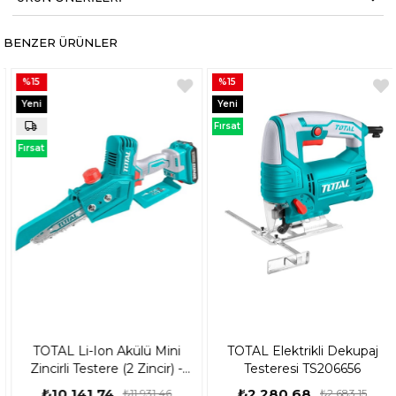
BENZER ÜRÜNLER
%15
%15
Yeni
Yeni
Ürün
Ürün
Fırsat
Ürünü
Fırsat
Ürünü
TOTAL Li-Ion Akülü Mini
TOTAL Elektrikli Dekupaj
Zincirli Testere (2 Zincir) -
Testeresi TS206656
TGSLI20681
₺10.141,74
₺2.280,68
₺11.931,46
₺2.683,15