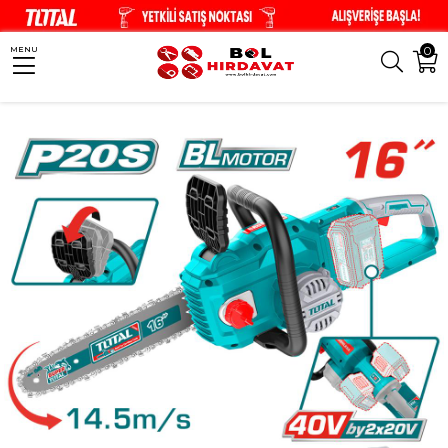
0
MENU
Anasayfa
El Aletleri
Akülü El Aletleri
Testereler
TOTAL Li-Ion Akülü 4