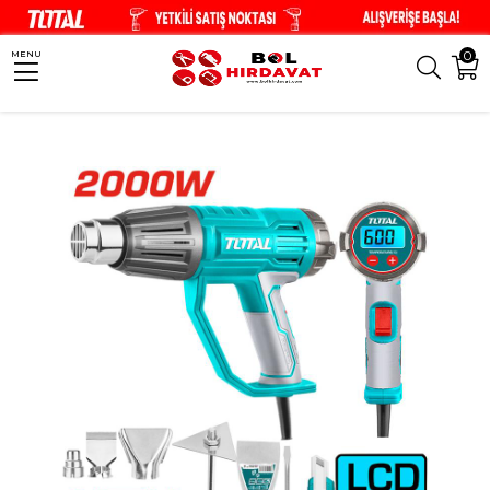
0
MENU
Anasayfa
El Aletleri
Akülü El Aletleri
TOTAL LED Gösterge Sıcak Hava