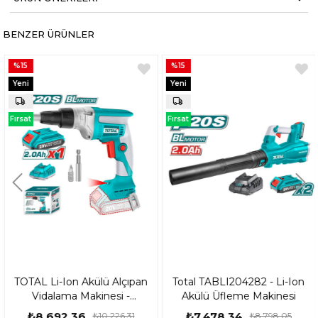
BENZER ÜRÜNLER
%15
%15
Yeni
Yeni
Ürün
Ürün
Fırsat
Fırsat
Ürünü
Ürünü
TOTAL Li-Ion Akülü Alçıpan
Total TABLI204282 - Li-Ion
Vidalama Makinesi -
Akülü Üfleme Makinesi
TDSLI204200-1
₺8.692,36
₺7.478,34
₺10.226,31
₺8.798,05