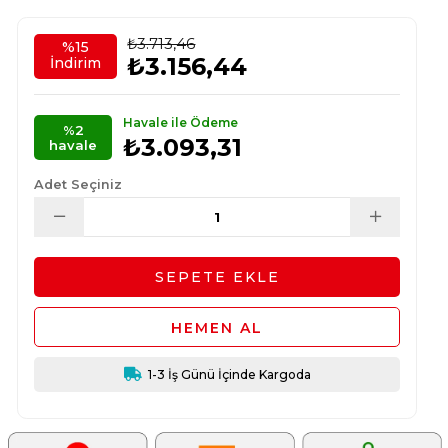
₺3.713,46
%
15
₺3.156,44
İndirim
Havale ile Ödeme
%2
₺3.093,31
havale
Adet Seçiniz
1-3 İş Günü İçinde Kargoda