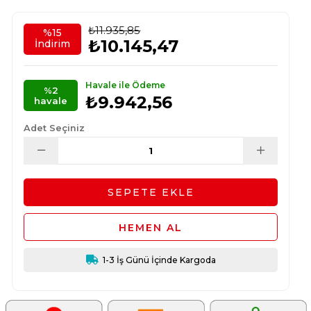
₺11.935,85
%
15
₺10.145,47
İndirim
Havale ile Ödeme
%2
₺9.942,56
havale
Adet Seçiniz
1-3 İş Günü İçinde Kargoda