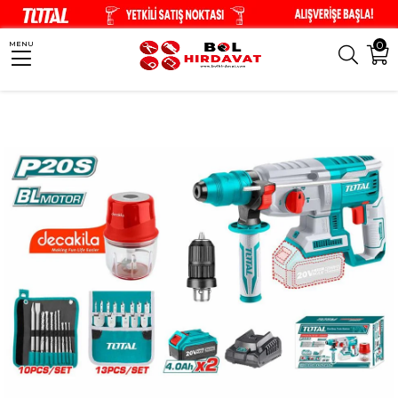
0
MENU
Anasayfa
El Aletleri
Akülü El Aletleri
TOTAL Li-Ion Akülü Kırıcı Delici