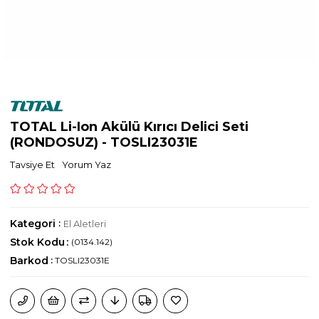
TOTAL Li-Ion Akülü Kırıcı Delici Seti
(RONDOSUZ) - TOSLI23031E
Tavsiye Et
Yorum Yaz
Kategori
:
El Aletleri
Stok Kodu
(0134.142)
Barkod
:
TOSLI23031E