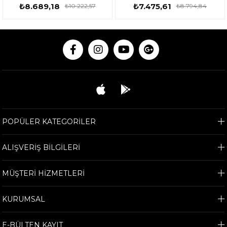
TDSLI204200-1
₺8.689,18
₺7.475,61
₺10.222,57
₺8.794,84
POPÜLER KATEGORİLER
ALIŞVERİŞ BİLGİLERİ
MÜŞTERİ HİZMETLERİ
KURUMSAL
E-BÜLTEN KAYIT