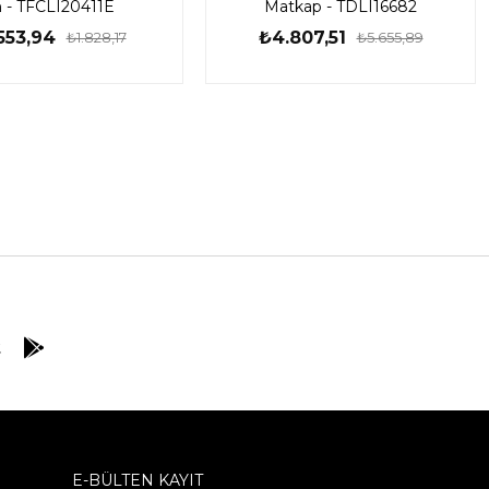
 - TFCLI20411E
Matkap - TDLI16682
553,94
₺4.807,51
₺1.828,17
₺5.655,89
E-BÜLTEN KAYIT