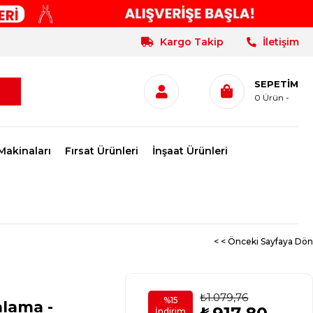
Kargo Takip
İletişim
SEPETIM
0
Ürün
Makinaları
Fırsat Ürünleri
İnşaat Ürünleri
< < Önceki Sayfaya Dön
₺1.079,76
%
15
alama -
İndirim