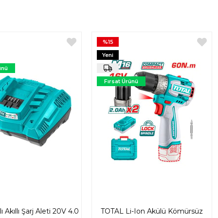
%15
Yeni
Ürün
ünü
Fırsat Ürünü
 Akıllı Şarj Aleti 20V 4.0
TOTAL Li-Ion Akülü Kömürsüz