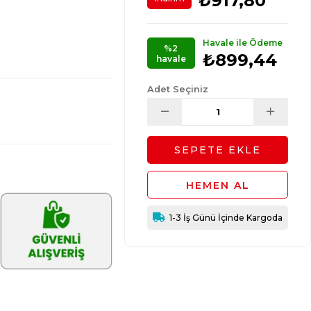
₺917,80
Havale ile Ödeme
%2
₺899,44
havale
Adet Seçiniz
1-3 İş Günü İçinde Kargoda