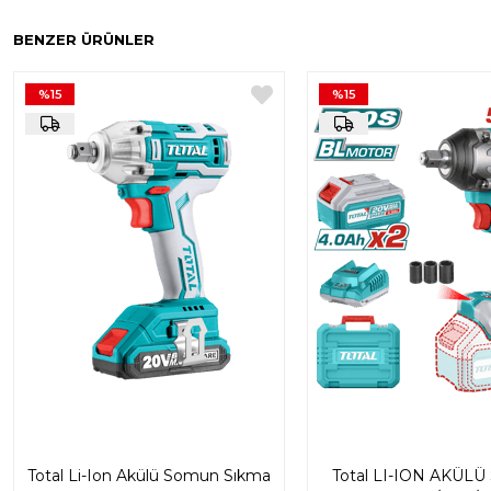
BENZER ÜRÜNLER
%15
%15
Total Li-Ion Akülü Somun Sıkma
Total LI-ION AKÜL