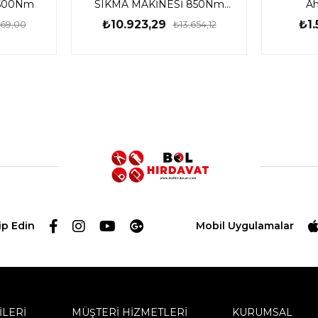
 500Nm
SIKMA MAKİNESİ 850Nm
Ah
TIWLI2085-TIWLI2085E
₺10.923,29
₺1.
969,00
₺13.654,12
ip Edin
Mobil Uygulamalar
İLERİ
MÜŞTERİ HİZMETLERİ
KURUMSAL