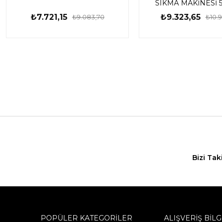
SIKMA MAKİNESİ
₺7.721,15
₺9.323,65
₺9.083,70
₺10.
Bizi Tak
POPÜLER KATEGORİLER
ALIŞVERİŞ BİLG