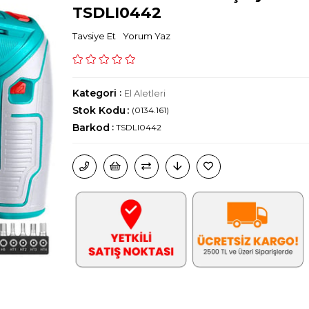
TSDLI0442
Tavsiye Et
Yorum Yaz
Kategori
:
El Aletleri
Stok Kodu
(0134.161)
Barkod
:
TSDLI0442