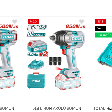
%20
%15
Yeni
Ürün
Fırsat Ür
Ü SOMUN
Total LI-ION AKÜLÜ SOMUN
TOTAL Hızlı