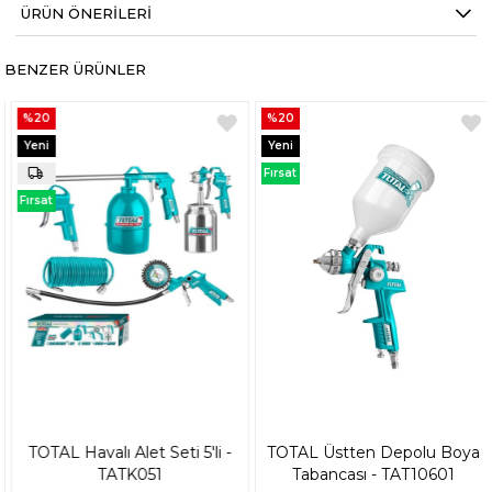
ÜRÜN ÖNERILERI
BENZER ÜRÜNLER
%20
%20
Yeni
Yeni
Ürün
Ürün
Fırsat
Ürünü
Fırsat
Ürünü
TOTAL Havalı Alet Seti 5'li -
TOTAL Üstten Depolu Boya
TATK051
Tabancası - TAT10601