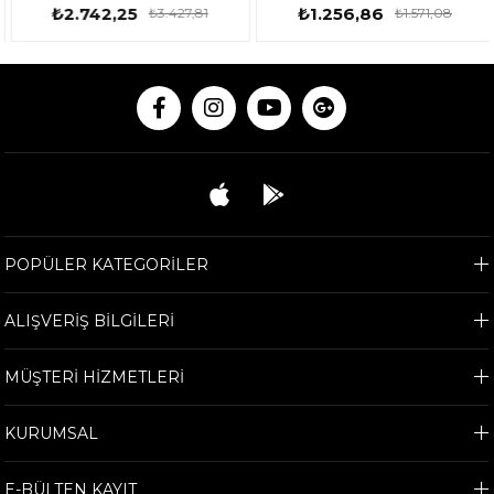
₺2.742,25
₺1.256,86
₺3.427,81
₺1.571,08
POPÜLER KATEGORİLER
ALIŞVERİŞ BİLGİLERİ
MÜŞTERİ HİZMETLERİ
KURUMSAL
E-BÜLTEN KAYIT