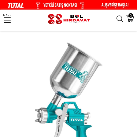
0
MENU
Anasayfa
El Aletleri
Havalı Aletler
TOTAL Üstten Depolu Boya Tabanca