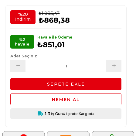
₺1.085,47
%
20
₺868,38
İndirim
Havale ile Ödeme
%2
₺851,01
havale
Adet Seçiniz
1-3 İş Günü İçinde Kargoda