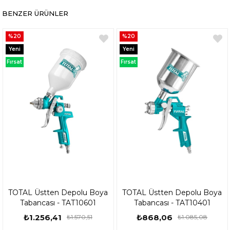
BENZER ÜRÜNLER
%20
%20
Yeni
Yeni
Ürün
Ürün
Fırsat
Fırsat
Ürünü
Ürünü
TOTAL Üstten Depolu Boya
TOTAL Üstten Depolu Boya
Tabancası - TAT10601
Tabancası - TAT10401
₺1.256,41
₺868,06
₺1.570,51
₺1.085,08