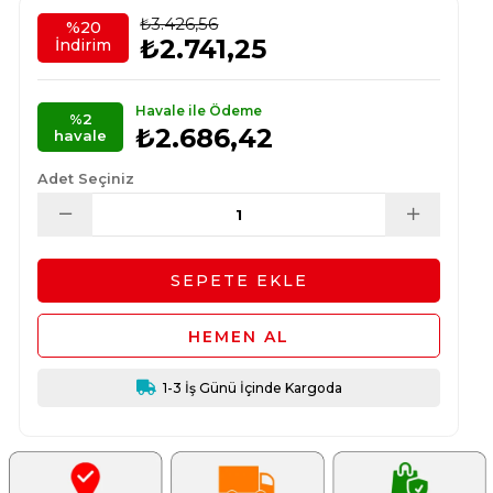
₺3.426,56
%
20
₺2.741,25
İndirim
Havale ile Ödeme
%2
₺2.686,42
havale
Adet Seçiniz
1-3 İş Günü İçinde Kargoda