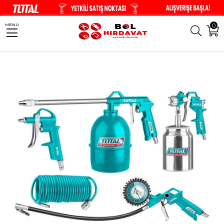
0
MENU
Anasayfa
El Aletleri
Havalı Aletler
TOTAL Havalı Alet Seti 5'li - TATK05