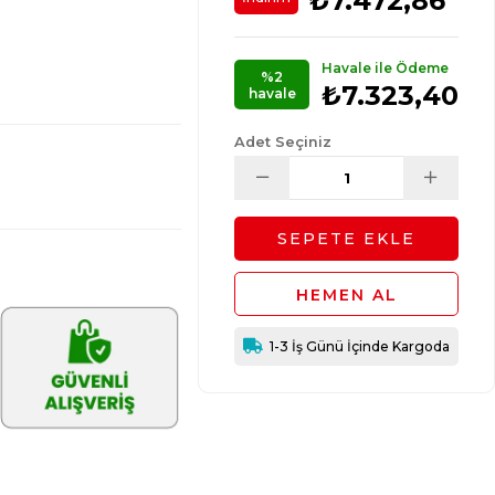
₺7.472,86
Havale ile Ödeme
%2
₺7.323,40
havale
Adet Seçiniz
1-3 İş Günü İçinde Kargoda