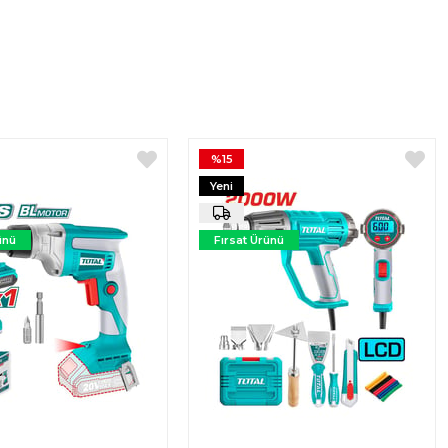
%15
Yeni
Ürün
ünü
Fırsat Ürünü