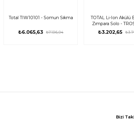
Total TIW10101 - Somun Sıkma
TOTAL Li-Ion Akülü E
Zımpara Solo - TRO
₺6.065,63
₺3.202,65
₺7.136,04
₺3.7
Bizi Tak