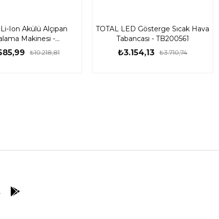
Li-Ion Akülü Alçıpan
TOTAL LED Gösterge Sıcak Hava
alama Makinesi -
Tabancası - TB200561
DSLI204200-1
685,99
₺3.154,13
₺10.218,81
₺3.710,74