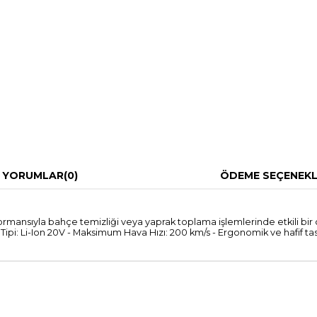
YORUMLAR
(0)
ÖDEME SEÇENEKL
rmansıyla bahçe temizliği veya yaprak toplama işlemlerinde etkili bir
kü Tipi: Li-Ion 20V - Maksimum Hava Hızı: 200 km/s - Ergonomik ve hafif t