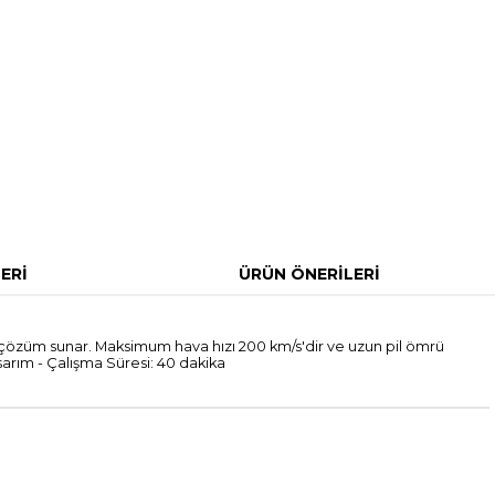
ERI
ÜRÜN ÖNERILERI
 çözüm sunar. Maksimum hava hızı 200 km/s'dir ve uzun pil ömrü
asarım - Çalışma Süresi: 40 dakika