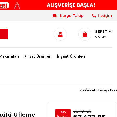
Kargo Takip
İletişim
SEPETIM
0
Ürün
Makinaları
Fırsat Ürünleri
İnşaat Ürünleri
< < Önceki Sayfaya Dön
₺8.791,60
%
15
külü Üfleme
İndirim