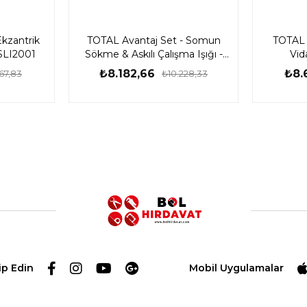
kzantrik
TOTAL Avantaj Set - Somun
TOTAL 
SLI2001
Sökme & Askılı Çalışma Işığı -
Vid
TOSLI23048E
T
₺8.182,66
₺8.
67,83
₺10.228,33
ip Edin
Mobil Uygulamalar