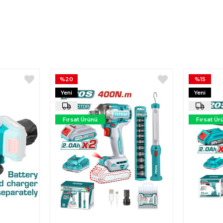
%20
%15
Yeni
Yeni
Ürün
Ürün
Fırsat Ürünü
Fırsat Ür