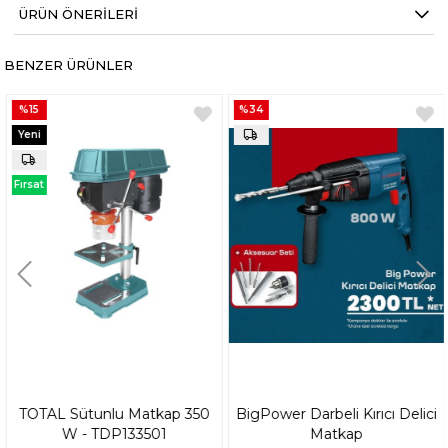
ÜRÜN ÖNERILERI
BENZER ÜRÜNLER
%15
%34
Yeni
Ürün
Fırsat
Ürünü
TOTAL Sütunlu Matkap 350
BigPower Darbeli Kırıcı Delici
W - TDP133501
Matkap