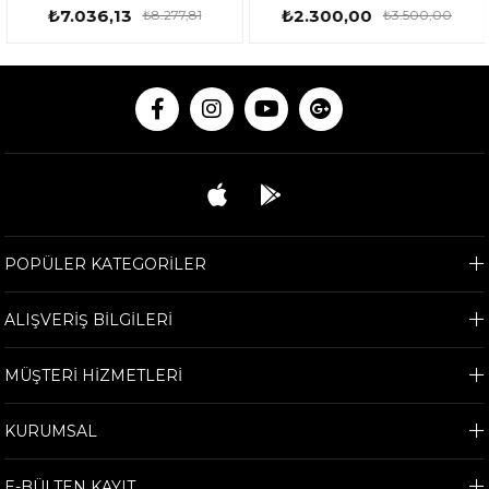
₺7.036,13
₺2.300,00
₺8.277,81
₺3.500,00
POPÜLER KATEGORİLER
ALIŞVERİŞ BİLGİLERİ
MÜŞTERİ HİZMETLERİ
KURUMSAL
E-BÜLTEN KAYIT