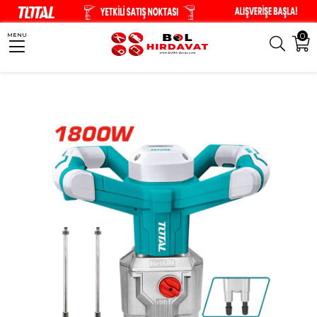
0
MENU
Anasayfa
El Aletleri
Elektrikli El Aletleri
Matkaplar
TOTAL Boya Karışt