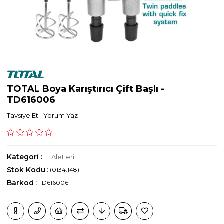
TOTAL Boya Karıştırıcı Çift Başlı -
TD616006
Tavsiye Et
Yorum Yaz
Kategori
:
El Aletleri
Stok Kodu
(0134.148)
Barkod
:
TD616006