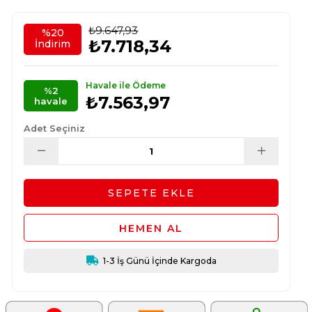
₺9.647,93
%
20
₺7.718,34
İndirim
Havale ile Ödeme
%2
₺7.563,97
havale
Adet Seçiniz
1-3 İş Günü İçinde Kargoda