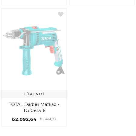
TÜKENDI
TOTAL Darbeli Matkap -
TG1081316
₺2.092,64
₺2.461,93