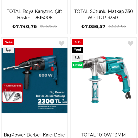
TOTAL Boya Karıştırıcı Çift
TOTAL Sütunlu Matkap 350
Başlı - TD616006
W - TDP133501
₺7.740,76
₺7.056,57
₺9.675,95
₺8.301,85
%34
%15
Yeni
Ürün
Fırsat
Ürünü
BigPower Darbeli Kırıcı Delici
TOTAL 1010W 13MM