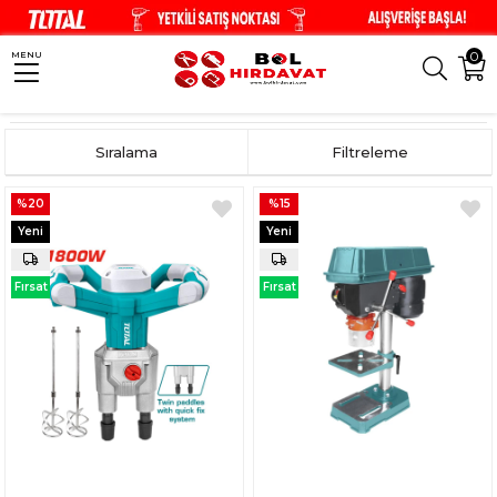
0
MENU
Anasayfa
El Aletleri
Elektrikli El Aletleri
Matkaplar
Sıralama
Filtreleme
%20
%15
Yeni
Yeni
Ürün
Ürün
Fırsat
Fırsat
Ürünü
Ürünü