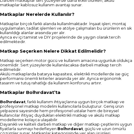
Darbeli matkaplar sert yüzeylerde daha etkili olurken, akülü
matkaplar kablosuz kullanım avantajı sunar.
Matkaplar Nerelerde Kullanılır?
Matkaplar birçok farklı alanda kullanılmaktadır. İnşaat işleri, montaj
uygulamaları, tadilat işlemleri ve atölye çalışmaları bu ürünlerin en sık
kullanıldığı alanlar arasında yer alır.
Ayrıca ev içi tamirat ve DIY projelerinde de yaygın olarak tercih
edilmektedir.
Matkap Seçerken Nelere Dikkat Edilmelidir?
Matkap seçerken motor gücü ve kullanım amacına uygunluk oldukça
önemlidir. Sert yüzeylerde kullanılacaksa darbeli matkap tercih
edilmelidir.
Akülü matkaplarda batarya kapasitesi, elektrikli modellerde ise güç
performansı önemli kriterler arasında yer alır. Ayrıca ergonomik
tasarım ve tutuş rahatlığı da kullanım konforunu artırır.
Matkaplar Bolhırdavat’ta
Bolhırdavat
, farklı kullanım ihtiyaçlarına uygun birçok matkap ve
profesyonel matkap modelini kullanıcılarla buluşturur. Geniş ürün
yelpazesi sayesinde hem profesyonel ustalar hem de bireysel
kullanıcılar ihtiyaç duydukları elektrikli matkap ve akülü matkap
modellerine kolayca ulaşabilir.
Dayanıklı ve kaliteli darbeli matkap ve diğer matkap çeşitlerini uygun
fiyatlarla sunmayı hedefleyen
Bolhırdavat
, güçlü ve uzun ömürlü
çözümler sunar. Matkaplar kategorisinde yer alan ürünleri