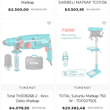
Matkap
DARBELİ MATKAP TG111136
₺2.300,00
₺3.503,95
₺3.500,00
₺4.122,30
TÜKENDI
TÜKENDI
Total TH308268-2 - Kırıcı
TOTAL Sütunlu Matkap 750
Delici Matkap
W - TDP207505
₺4.076,50
₺20.382,48
₺5.095,62
₺25.478,10