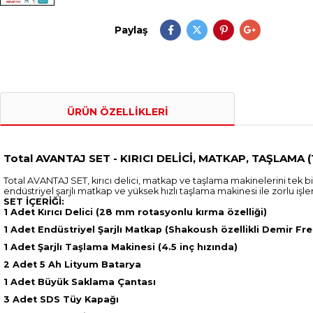
Paylaş
ÜRÜN ÖZELLIKLERI
Total AVANTAJ SET - KIRICI DELİCİ, MATKAP, TAŞLAMA 
Total AVANTAJ SET, kırıcı delici, matkap ve taşlama makinelerini tek b
endüstriyel şarjlı matkap ve yüksek hızlı taşlama makinesi ile zorlu işler
SET İÇERİĞİ:
1 Adet Kırıcı Delici (28 mm rotasyonlu kırma özelliği)
1 Adet Endüstriyel Şarjlı Matkap (Shakoush özellikli Demir Fre
1 Adet Şarjlı Taşlama Makinesi (4.5 inç hızında)
2 Adet 5 Ah Lityum Batarya
1 Adet Büyük Saklama Çantası
3 Adet SDS Tüy Kapağı