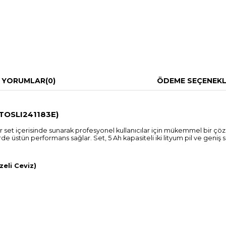
YORUMLAR
(0)
ÖDEME SEÇENEKL
(TOSLI241183E)
ir set içerisinde sunarak profesyonel kullanıcılar için mükemmel bir çöz
de üstün performans sağlar. Set, 5 Ah kapasiteli iki lityum pil ve geniş sa
zeli Ceviz)