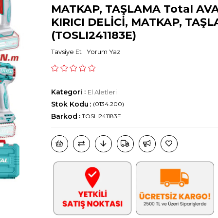
MATKAP, TAŞLAMA Total AVA
KIRICI DELİCİ, MATKAP, TAŞ
(TOSLI241183E)
Tavsiye Et
Yorum Yaz
Kategori
:
El Aletleri
Stok Kodu
(0134.200)
Barkod
:
TOSLI241183E