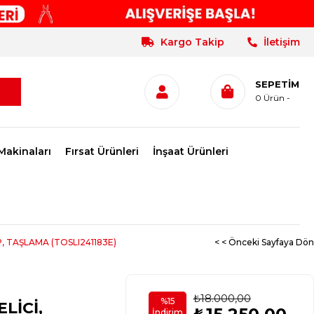
Kargo Takip
İletişim
SEPETIM
0
Ürün
Makinaları
Fırsat Ürünleri
İnşaat Ürünleri
P, TAŞLAMA (TOSLI241183E)
< < Önceki Sayfaya Dön
₺18.000,00
%
15
ELİCİ,
İndirim