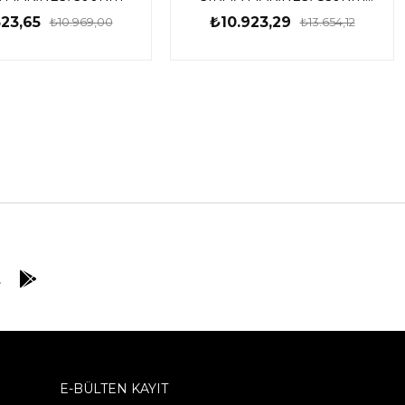
TIWLI2085-TIWLI2085E
23,65
₺10.923,29
₺10.969,00
₺13.654,12
E-BÜLTEN KAYIT