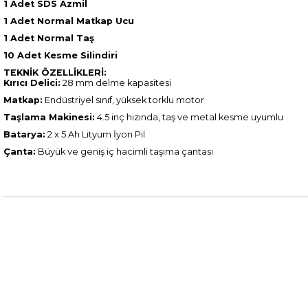
1 Adet SDS Azmil
1 Adet Normal Matkap Ucu
1 Adet Normal Taş
10 Adet Kesme Silindiri
TEKNİK ÖZELLİKLERİ:
Kırıcı Delici:
28 mm delme kapasitesi
Matkap:
Endüstriyel sınıf, yüksek torklu motor
Taşlama Makinesi:
4.5 inç hızında, taş ve metal kesme uyumlu
Batarya:
2 x 5 Ah Lityum İyon Pil
Çanta:
Büyük ve geniş iç hacimli taşıma çantası