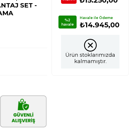
₺15.250,00
NTAJ SET -
LAMA
Havale ile Ödeme
%2
₺14.945,00
havale
Ürün stoklarımızda
kalmamıştır.