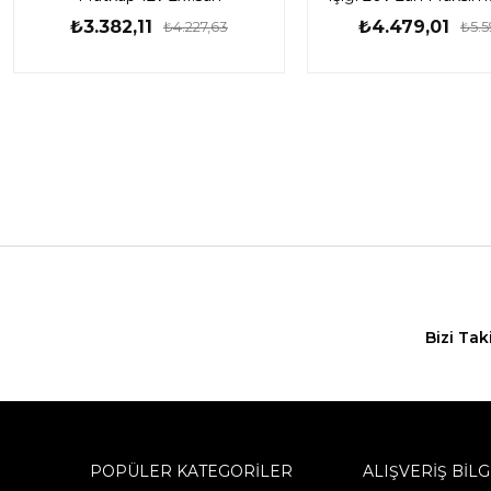
Lümen
₺3.382,11
₺4.479,01
₺4.227,63
₺5.5
Bizi Tak
POPÜLER KATEGORİLER
ALIŞVERİŞ BİLG