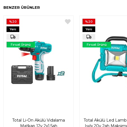
BENZER ÜRÜNLER
%20
%20
Yeni
Yeni
Ürün
Ürün
Fırsat Ürünü
Fırsat Ürünü
Total Li-On Akülü Vidalama
Total Akülü Led Lamb
Matkap 12v 2x1.5ah
Işığı 20v 2ah Maksi