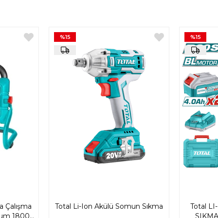
%15
%15
a Çalışma
Total Li-Ion Akülü Somun Sıkma
Total 
mum 1800
SIKMA