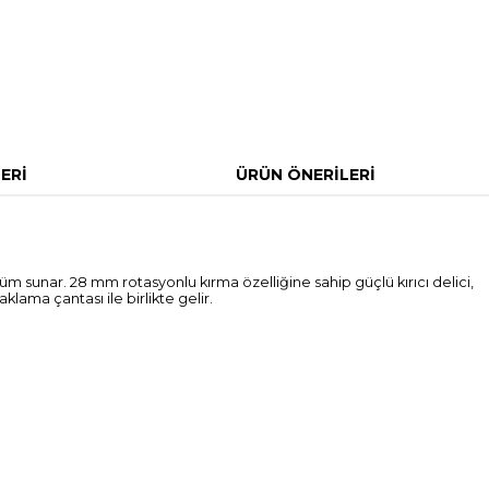
ERI
ÜRÜN ÖNERILERI
üm sunar. 28 mm rotasyonlu kırma özelliğine sahip güçlü kırıcı delici,
klama çantası ile birlikte gelir.