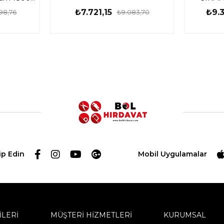
₺7.721,15
₺9.3
98,76
₺9.083,70
ip Edin
Mobil Uygulamalar
İLERİ
MÜŞTERİ HİZMETLERİ
KURUMSAL