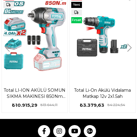
Yeni
Ürün
Fırsat
Ürünü
Total LI-ION AKÜLÜ SOMUN
Total Li-On Akülü Vidalama
SIKMA MAKİNESİ 850Nm
Matkap 12v 2x1.5ah
TIWLI2085-TIWLI2085E
₺10.915,29
₺3.379,63
₺13.644,11
₺4.224,54