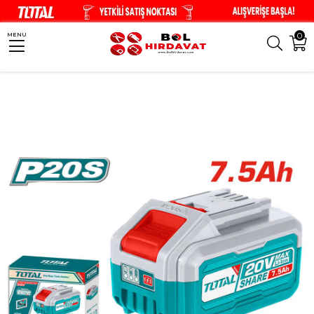
0
MENU
Anasayfa
El Aletleri
Akülü El Aletleri
TOTAL 7.5 Ah 20V Li-Ion Batarya 