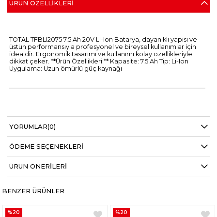
ÜRÜN ÖZELLIKLERI
TOTAL TFBLI2075 7.5 Ah 20V Li-Ion Batarya, dayanıklı yapısı ve
üstün performansıyla profesyonel ve bireysel kullanımlar için
idealdir. Ergonomik tasarımı ve kullanımı kolay özellikleriyle
dikkat çeker. **Ürün Özellikleri:** Kapasite: 7.5 Ah Tip: Li-Ion
Uygulama: Uzun ömürlü güç kaynağı
YORUMLAR
(0)
ÖDEME SEÇENEKLERI
ÜRÜN ÖNERILERI
BENZER ÜRÜNLER
%20
%20