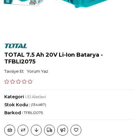
TOTAL 7.5 Ah 20V Li-Ion Batarya -
TFBLI2075
Tavsiye Et
Yorum Yaz
Kategori
:
El Aletleri
Stok Kodu
(134487)
Barkod
:
TFBLI2075