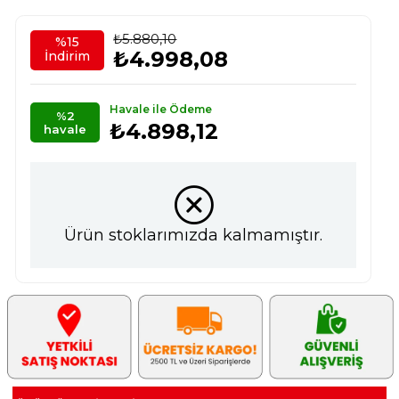
₺5.880,10
%
15
₺4.998,08
İndirim
Havale ile Ödeme
%2
₺4.898,12
havale
Ürün stoklarımızda kalmamıştır.