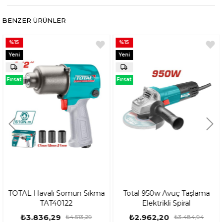
BENZER ÜRÜNLER
%15
%15
Yeni
Yeni
Ürün
Ürün
Fırsat
Fırsat
Ürünü
Ürünü
TOTAL Havalı Somun Sıkma
Total 950w Avuç Taşlama
TAT40122
Elektrikli Spiral
₺3.836,29
₺2.962,20
₺4.513,29
₺3.484,94