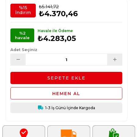
₺5.141,72
%
15
₺4.370,46
İndirim
Havale ile Ödeme
%2
₺4.283,05
havale
Adet Seçiniz
1-3 İş Günü İçinde Kargoda