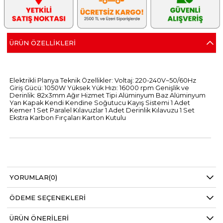
ÜRÜN ÖZELLIKLERI
Elektrikli Planya Teknik Özellikler: Voltaj: 220-240V~50/60Hz
Giriş Gücü: 1050W Yüksek Yük Hızı: 16000 rpm Genişlik ve
Derinlik: 82x3mm Ağır Hizmet Tipi Alüminyum Baz Alüminyum
Yan Kapak Kendi Kendine Soğutucu Kayış Sistemi 1 Adet
Kemer 1 Set Paralel Kılavuzlar 1 Adet Derinlik Kılavuzu 1 Set
Ekstra Karbon Fırçaları Karton Kutulu
YORUMLAR
(0)
ÖDEME SEÇENEKLERI
ÜRÜN ÖNERILERI