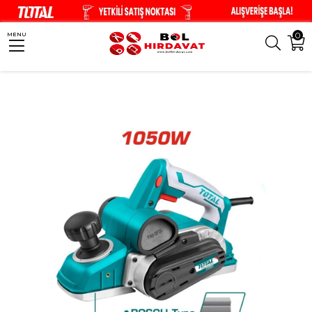
0
MENU
Anasayfa
El Aletleri
Elektrikli El Aletleri
Total 1050w Elektrikli Planya 