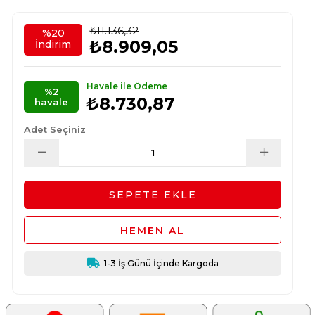
₺11.136,32
%
20
₺8.909,05
İndirim
Havale ile Ödeme
%2
₺8.730,87
havale
Adet Seçiniz
1-3 İş Günü İçinde Kargoda