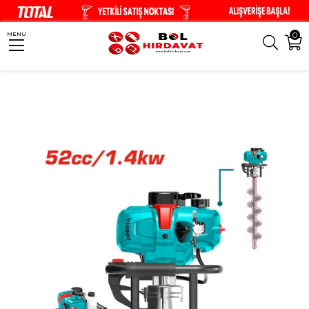
0
MENU
Anasayfa
Bahçe Aletleri
TOTAL Toprak Burgusu ve 150 mm Burgu - TEA