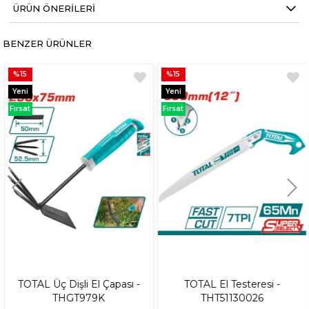
ÜRÜN ÖNERILERI
BENZER ÜRÜNLER
%15
%15
Yeni
Yeni
Ürün
Ürün
Fırsat
Fırsat
Ürünü
Ürünü
TOTAL Üç Dişli El Çapası -
TOTAL El Testeresi -
THGT979K
THT51130026