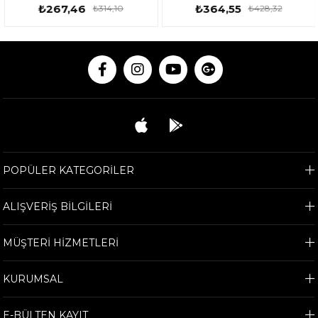
₺267,46
₺364,55
₺314,10
₺428,32
POPÜLER KATEGORİLER
ALIŞVERİŞ BİLGİLERİ
MÜŞTERİ HİZMETLERİ
KURUMSAL
E-BÜLTEN KAYIT