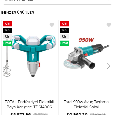
BENZER ÜRÜNLER
%15
%15
Yeni
Yeni
Ürün
Ürün
Fırsat
Fırsat
Ürünü
Ürünü
TOTAL Endüstriyel Elektrikli
Total 950w Avuç Taşlama
Boya Karıştırıcı TD614006
Elektrikli Spiral
₺5.972,96
₺2.962,20
₺7.027,01
₺3.484,94