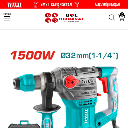
0
MENU
Anasayfa
El Aletleri
Elektrikli El Aletleri
TOTAL SDS Plus 4KG Kırıcı Del