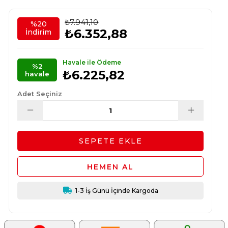
₺7.941,10
%
20
₺6.352,88
İndirim
Havale ile Ödeme
%2
₺6.225,82
havale
Adet Seçiniz
1-3 İş Günü İçinde Kargoda