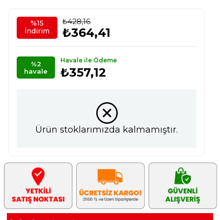
₺428,16
%
15
₺364,41
İndirim
Havale ile Ödeme
%2
₺357,12
havale
Ürün stoklarımızda kalmamıştır.