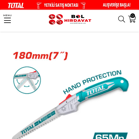
0
MENU
Anasayfa
Bahçe Aletleri
TOTAL Katlanır Budama Testeresi - THFSW180