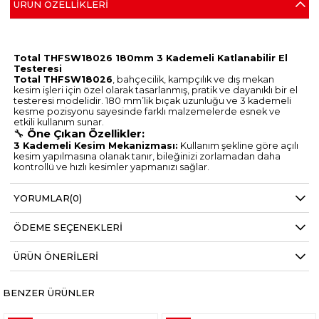
ÜRÜN ÖZELLIKLERI
Total THFSW18026 180mm 3 Kademeli Katlanabilir El
Testeresi
Total THFSW18026
, bahçecilik, kampçılık ve dış mekan
kesim işleri için özel olarak tasarlanmış, pratik ve dayanıklı bir el
testeresi modelidir. 180 mm’lik bıçak uzunluğu ve 3 kademeli
kesme pozisyonu sayesinde farklı malzemelerde esnek ve
etkili kullanım sunar.
🔧
Öne Çıkan Özellikler:
3 Kademeli Kesim Mekanizması:
Kullanım şekline göre açılı
kesim yapılmasına olanak tanır, bileğinizi zorlamadan daha
kontrollü ve hızlı kesimler yapmanızı sağlar.
Keskin ve Güçlü Bıçak:
Özel diş yapısıyla odun, plastik, PVC
boru gibi farklı malzemelerde rahatlıkla kesim yapabilir.
YORUMLAR
(0)
Katlanabilir Tasarım:
Kullanım sonrası kolayca katlanarak
cepte, çantada veya alet çantasında güvenle taşınabilir.
Taşınabilirlik:
Kamp, seyahat veya bahçe işleri gibi mobil
ÖDEME SEÇENEKLERI
kullanım alanları için ideal.
Dayanıklılık:
Sağlam malzeme yapısı ile uzun ömürlü kullanım
sunar.
ÜRÜN ÖNERILERI
📏
Teknik Özellikler:
Bıçak Uzunluğu:
180 mm
Kesim Kademesi:
3 farklı açıyla kilitlenebilir
BENZER ÜRÜNLER
Kullanım Alanları:
Bahçe işleri, kamp, doğa sporları,
marangozluk, PVC kesimi
Total THFSW18026 180mm Katlanabilir El Testeresi
,