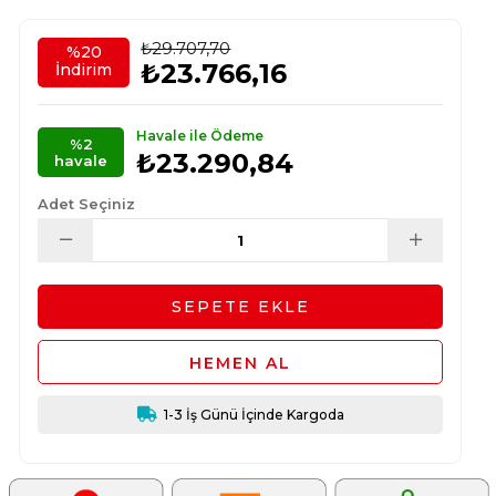
₺29.707,70
%
20
₺23.766,16
İndirim
Havale ile Ödeme
%2
₺23.290,84
havale
Adet Seçiniz
1-3 İş Günü İçinde Kargoda