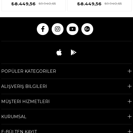
2000W - TGT11376
2000W - TGT11376
₺8.449,56
₺8.449,56
₺9.940,65
₺9.940,65
POPÜLER KATEGORİLER
ALIŞVERİŞ BİLGİLERİ
MÜŞTERİ HİZMETLERİ
KURUMSAL
E-BÜLTEN KAYIT