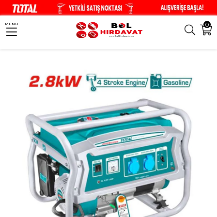
0
MENU
Anasayfa
Jeneratörler
TOTAL Benzinli Jeneratör 2.8kW - TP1350096E