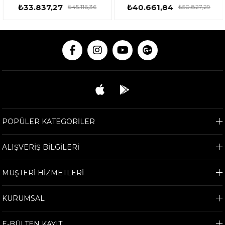
₺33.837,27
₺40.661,84
₺45.116,36
₺50.827,29
POPÜLER KATEGORİLER
ALIŞVERİŞ BİLGİLERİ
MÜŞTERİ HİZMETLERİ
KURUMSAL
E-BÜLTEN KAYIT