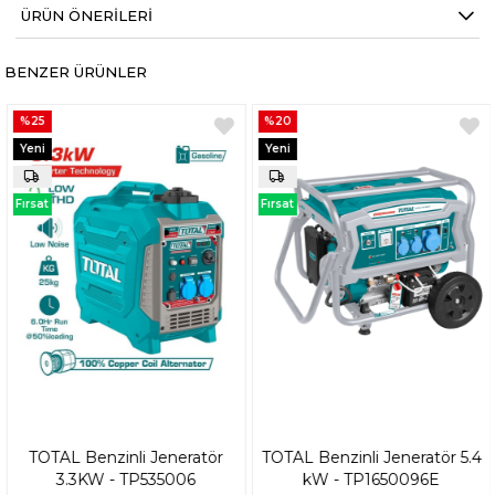
ÜRÜN ÖNERILERI
BENZER ÜRÜNLER
%25
%20
Yeni
Yeni
Ürün
Ürün
Fırsat
Fırsat
Ürünü
Ürünü
TOTAL Benzinli Jeneratör
TOTAL Benzinli Jeneratör 5.4
3.3KW - TP535006
kW - TP1650096E