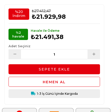
₺27.412,47
%
20
₺21.929,98
İndirim
Havale ile Ödeme
%2
₺21.491,38
havale
Adet Seçiniz
1-3 İş Günü İçinde Kargoda