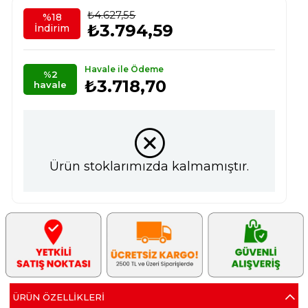
₺4.627,55
%
18
₺3.794,59
İndirim
Havale ile Ödeme
%2
₺3.718,70
havale
Ürün stoklarımızda kalmamıştır.
ÜRÜN ÖZELLIKLERI