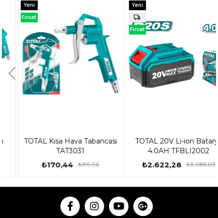
Yeni
Yeni
Ürün
Ürün
Fırsat
Ürünü
Fırsat
Ürünü
TOTAL Kısa Hava Tabancası
TOTAL 20V Li-ion Batarya
TAT3031
4.0AH TFBLI2002
₺170,44
₺2.622,28
₺199,96
₺3.085,03