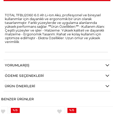
TOTAL TFBLI2060 6.0 Ah Li-Ion Akü, profesyonel ve bireysel
kullanımlar için dayanıklı ve ergonomik bir ürün olarak
tasarlanmıştır. Farklı yüzeylerde ve uygulama alanlarında
yüksek performans sağlar. **Ürün Özellikleri:** - Kullanım Alanı:
Çeşitli yüzeyler ve işler - Malzeme: Yüksek kaliteli ve dayanıklı
malzeme - Ergonomik Tasarım: Rahat ve kolay kullanım için
optimize edilmiştir - Ekstra Özellikler: Uzun ömür ve yüksek
verimlilik
YORUMLAR
(0)
ÖDEME SEÇENEKLERI
ÜRÜN ÖNERILERI
BENZER ÜRÜNLER
%15
%15