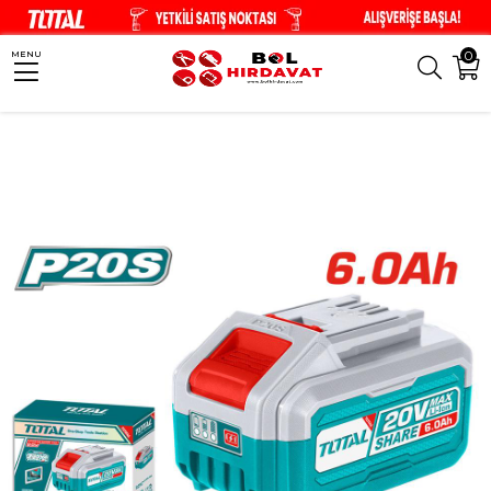
0
MENU
Anasayfa
El Aletleri
Aksesuarlar
TOTAL 6.0 Ah Li-Ion Akü - TFBLI2060