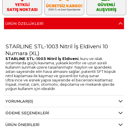
ÜRÜN ÖZELLIKLERI
STARLINE STL-1003 Nitril İş Eldiveni 10
Numara (XL)
STARLINE STL-1003 Nitril İş Eldiveni
, kuru ve ıslak
ortamlarda güçlü kavrama, yüksek konfor ve uzun süreli
kullanım sunmak üzere tasarlanmıştır. Naylon ve spandeks
astarı sayesinde elin hava almasını sağlar, patentli SFT köpük
nitril kaplaması ile kaymaz ve güvenli bir tutuş sunar.
Ultra ince ve esnek yapısı sayesinde el becerisini kısıtlamaz.
İnşaat, metal, cam, otomotiv, depolama ve mekanik işlerde
yoğun kullanım için idealdir.
Öne Çıkan Özellikler
Kuru ve ıslak yüzeylerde güçlü kavrama
YORUMLAR
(0)
Nefes alabilen 15-G naylon + spandeks astar
Patentli SFT köpük nitril kaplama
Hassas işler için ince ve esnek yapı
ÖDEME SEÇENEKLERI
Uzun süreli çalışmalarda konforlu kullanım
Kullanım Alanları
ÜRÜN ÖNERILERI
Ağaç ve ahşap ürünleri imalatı