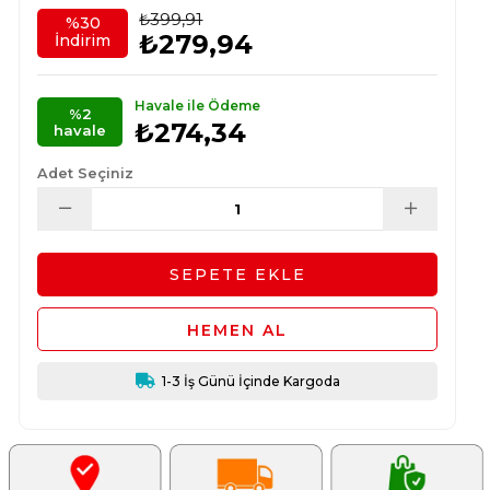
₺399,91
%
30
₺279,94
İndirim
Havale ile Ödeme
%2
₺274,34
havale
Adet Seçiniz
1-3 İş Günü İçinde Kargoda