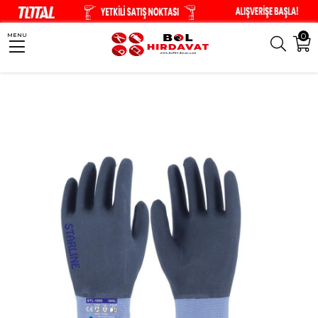
0
MENU
Anasayfa
İş Güvenliği
Eldivenler
ELDİVEN NİTRİL STARLİNE STL-1003 