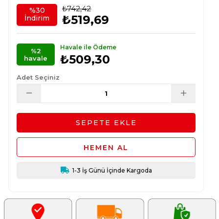
₺742,42
%
30
₺519,69
İndirim
Havale ile Ödeme
%2
₺509,30
havale
Adet Seçiniz
1-3 İş Günü İçinde Kargoda