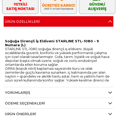
ÜRÜN ÖZELLIKLERI
Soğuğa Dirençli İş Eldiveni STARLINE STL-1080 – 9
Numara (L)
STARLINE STL-1080 soğuğa dirençli iş eldiveni, düşük
sıcaklıklarda güvenli, konforlu ve yüksek performanslı çalışma
için özel olarak tasarlanmıştır. Gıda, tarım, lojistik ve soğuk hava
depoları başta olmak üzere, soğuk ve zorlu endüstriyel
ortamlarda etkin koruma sağlar.
ORRA (köpük nitril) kaplaması sayesinde kuru ve ıslak
zeminlerde güçlü kavrama sunarken; iç katmanında yer alan
naylon + spandeks ve akrilik havlu astar, hem ısı yalıtımı hem de
uzun süreli kullanımda konfor sağlar. Yüksek kesilme direnci ile
cam ve metal endüstrilerinde keskin kenarlı parçalarla
çalışmak için de uygundur.
Nefes alabilir yapısı ve esnek tasarımı sayesinde el becerisini
YORUMLAR
(0)
kısıtlamadan maksimum kontrol sunan STARLINE STL-1080,
profesyonel kullanıcılar için güvenilir bir iş eldivenidir.
ÖDEME SEÇENEKLERI
Kullanım Alanları
Soğuk hava depoları
ÜRÜN ÖNERILERI
Gıda üretim ve lojistik tesisleri