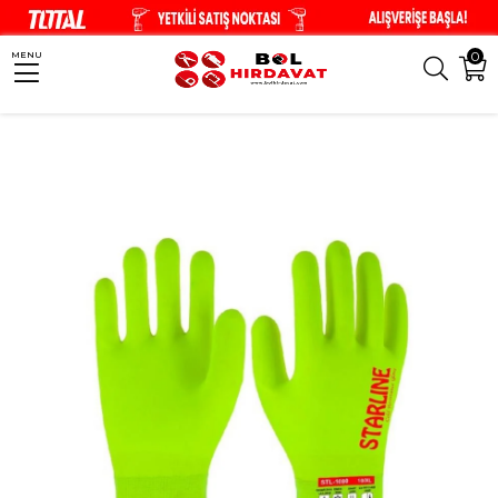
0
MENU
Anasayfa
İş Güvenliği
Eldivenler
SOĞUĞA DİRENÇLİ ELDİVEN STL-108