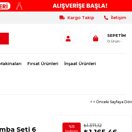
Kargo Takip
İletişim
SEPETIM
0
Ürün
Makinaları
Fırsat Ürünleri
İnşaat Ürünleri
< < Önceki Sayfaya Dön
₺1.371,12
%
15
mba Seti 6
İndirim