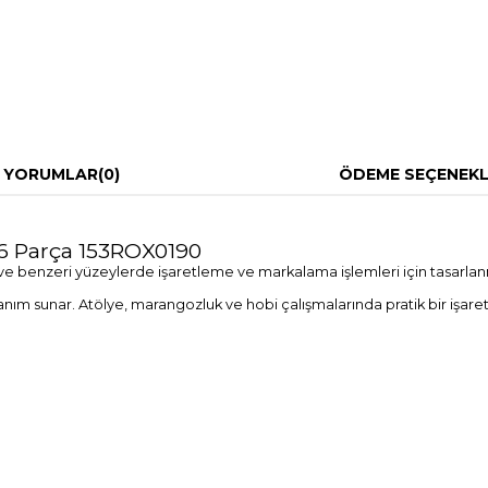
YORUMLAR
(0)
ÖDEME SEÇENEKL
6 Parça 153ROX0190
ve benzeri yüzeylerde işaretleme ve markalama işlemleri için tasarlanm
lanım sunar. Atölye, marangozluk ve hobi çalışmalarında pratik bir iş