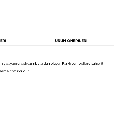
ERI
ÜRÜN ÖNERILERI
ış dayanıklı çelik zımbalardan oluşur. Farklı sembollere sahip 6
aretleme çözümüdür.