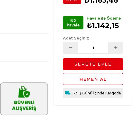
₺1.165,46
Havale ile Ödeme
%2
₺1.142,15
havale
Adet Seçiniz
1-3 İş Günü İçinde Kargoda