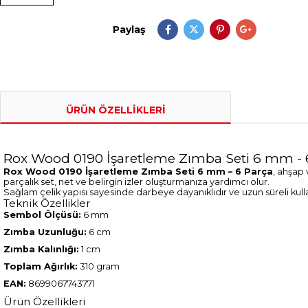
Paylaş
ÜRÜN ÖZELLIKLERI
Rox Wood 0190 İşaretleme Zımba Seti 6 mm - 
Rox Wood 0190 İşaretleme Zımba Seti 6 mm – 6 Parça
, ahşap 
parçalık set, net ve belirgin izler oluşturmanıza yardımcı olur.
Sağlam çelik yapısı sayesinde darbeye dayanıklıdır ve uzun süreli kul
Teknik Özellikler
Sembol Ölçüsü:
6 mm
Zımba Uzunluğu:
6 cm
Zımba Kalınlığı:
1 cm
Toplam Ağırlık:
310 gram
EAN:
8699067743771
Ürün Özellikleri