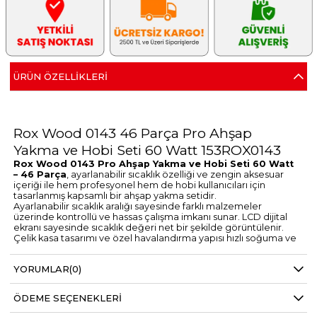
ÜRÜN ÖZELLIKLERI
Rox Wood 0143 46 Parça Pro Ahşap
Yakma ve Hobi Seti 60 Watt 153ROX0143
Rox Wood 0143 Pro Ahşap Yakma ve Hobi Seti 60 Watt
– 46 Parça
, ayarlanabilir sıcaklık özelliği ve zengin aksesuar
içeriği ile hem profesyonel hem de hobi kullanıcıları için
tasarlanmış kapsamlı bir ahşap yakma setidir.
Ayarlanabilir sıcaklık aralığı sayesinde farklı malzemeler
üzerinde kontrollü ve hassas çalışma imkanı sunar. LCD dijital
ekranı sayesinde sıcaklık değeri net bir şekilde görüntülenir.
Çelik kasa tasarımı ve özel havalandırma yapısı hızlı soğuma ve
dengeli ısı dağılımı sağlar.
Öne Çıkan Özellikler
YORUMLAR
(0)
Ayarlanabilir sıcaklık (180ºC – 500ºC)
Termostatik kontrol ve yüksek ısı stabilizasyonu
Okunaklı LCD dijital ekran
ÖDEME SEÇENEKLERI
Çelik kasa ve gelişmiş havalandırma sistemi
Enerji tasarruflu yapı (standart havyalara göre %70 daha düşük