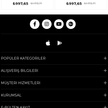
Watt 153ROX0142
Watt 153ROX0142
₺997,65
₺997,65
₺1.173,71
₺1.173,71
POPÜLER KATEGORİLER
ALIŞVERİŞ BİLGİLERİ
MÜŞTERİ HİZMETLERİ
KURUMSAL
E-BÜLTEN KAYIT