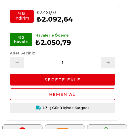
₺2.461,93
%
15
₺2.092,64
İndirim
Havale ile Ödeme
%2
₺2.050,79
havale
Adet Seçiniz
1-3 İş Günü İçinde Kargoda