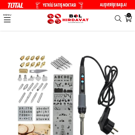
0
MENU
Anasayfa
Hobi Ürünleri
Ahşap Hobi
Ahşap Yakma
Rox Wood 0143 4